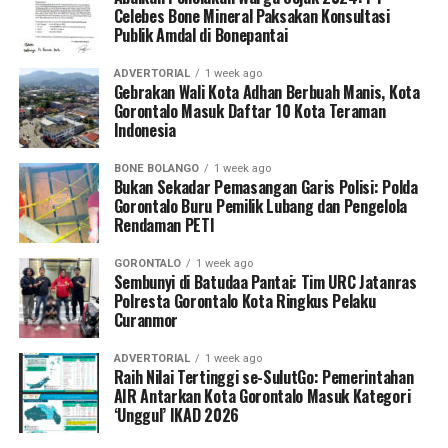
Celebes Bone Mineral Paksakan Konsultasi
Publik Amdal di Bonepantai
ADVERTORIAL
1 week ago
Gebrakan Wali Kota Adhan Berbuah Manis, Kota
Gorontalo Masuk Daftar 10 Kota Teraman
Indonesia
BONE BOLANGO
1 week ago
Bukan Sekadar Pemasangan Garis Polisi: Polda
Gorontalo Buru Pemilik Lubang dan Pengelola
Rendaman PETI
GORONTALO
1 week ago
Sembunyi di Batudaa Pantai: Tim URC Jatanras
Polresta Gorontalo Kota Ringkus Pelaku
Curanmor
ADVERTORIAL
1 week ago
Raih Nilai Tertinggi se-SulutGo: Pemerintahan
AIR Antarkan Kota Gorontalo Masuk Kategori
‘Unggul’ IKAD 2026