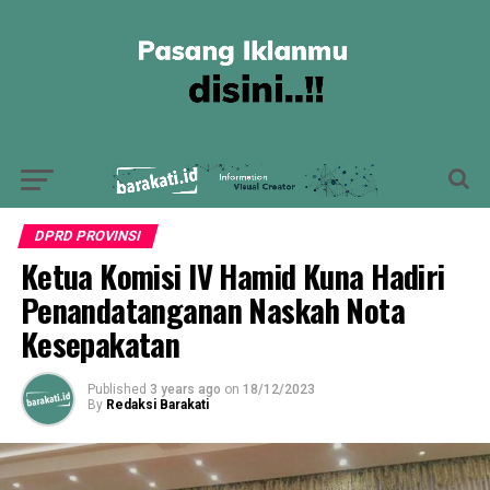
DPRD PROVINSI
Ketua Komisi IV Hamid Kuna Hadiri
Penandatanganan Naskah Nota
Kesepakatan
Published
3 years ago
on
18/12/2023
By
Redaksi Barakati