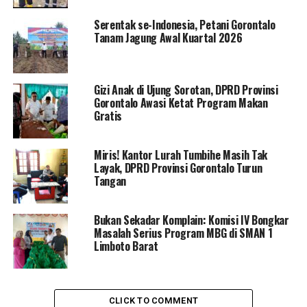
pada pelayanan kesehatan yang lebih baik di Provinsi
Serentak se-Indonesia, Petani Gorontalo
Gorontalo,” ujar Ismail Pakaya.
Tanam Jagung Awal Kuartal 2026
Sementara itu, Hamid Kuna sebagai Ketua Komisi IV
yang mewakili pimpinan DPRD, menyatakan bahwa
Gizi Anak di Ujung Sorotan, DPRD Provinsi
kegiatan ini merupakan kelanjutan penandatanganan
Gorontalo Awasi Ketat Program Makan
nota kesepakatan dari BPJS. “Hari ini, penandatanganan
Gratis
nota kesepakatan merupakan kelanjutan dari BPJS 2024,
yang telah berakhir di tahun 2023,” ungkap Hamid Kuna.
Miris! Kantor Lurah Tumbihe Masih Tak
Layak, DPRD Provinsi Gorontalo Turun
Hamid Kuna menambahkan bahwa kegiatan ini
Tangan
diharapkan dapat meningkatkan pelayanan, khususnya
di bidang kesehatan. Ia juga mengimbau agar tidak ada
Bukan Sekadar Komplain: Komisi IV Bongkar
keluhan dari masyarakat terkait pelayanan tersebut.
Masalah Serius Program MBG di SMAN 1
Limboto Barat
“Kita berharap untuk pelayanan, meskipun hari ini
sebagai tahun terakhir dan akan dilanjutkan di tahun
2024, saya berharap pelayanan ditingkatkan. Jangan
sampai ada keluhan dari masyarakat terkait masalah
CLICK TO COMMENT