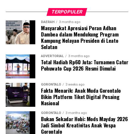
agar bantuan diberikan dalam bentuk uang.
Namun, Komisi IV menegaskan tujuan utama program
TERPOPULER
MBG adalah
pemenuhan gizi siswa di sekolah
, bukan
DAERAH
3 months ago
bentuk bantuan tunai.
Masyarakat Apresiasi Peran Adhan
Dambea dalam Mendukung Program
Lebih lanjut,
dr. Darsianti Tuna
memberikan sejumlah
Kampung Nelayan Presiden di Leato
saran untuk peningkatan kualitas pelaksanaan program
Selatan
MBG ke depan. Ia meminta agar proses pengemasan
ADVERTORIAL
3 months ago
makanan, terutama buah-buahan, diperiksa lebih teliti
Total Hadiah Rp60 Juta: Turnamen Catur
sebelum dibagikan kepada siswa.
Pohuwato Cup 2026 Resmi Dimulai
Selain itu, ia menilai komposisi menu perlu disesuaikan
dengan prinsip
keseimbangan gizi
, misalnya
GORONTALO
3 weeks ago
menambahkan sumber protein seperti telur atau ikan.
Fakta Menarik: Anak Muda Gorontalo
Bikin Platform Tiket Digital Pesaing
Ia juga mengingatkan agar pada proses distribusi
Nasional
makanan, terutama menjelang akhir pekan,
paket
GORONTALO
3 months ago
makanan untuk hari Jumat dan Sabtu dipisahkan
,
Bukan Sekadar Hobi: Mods Mayday 2026
guna menjaga mutu dan kesegaran makanan.
Jadi Simbol Kreativitas Anak Vespa
Gorontalo