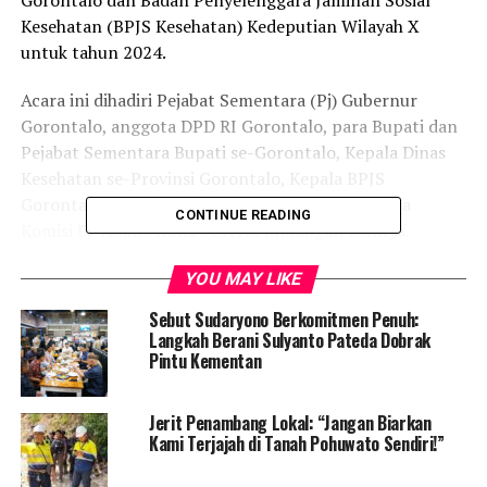
Kesehatan (BPJS Kesehatan) Kedeputian Wilayah X
untuk tahun 2024.
Acara ini dihadiri Pejabat Sementara (Pj) Gubernur
Gorontalo, anggota DPD RI Gorontalo, para Bupati dan
Pejabat Sementara Bupati se-Gorontalo, Kepala Dinas
Kesehatan se-Provinsi Gorontalo, Kepala BPJS
Gorontalo, Sekretaris Daerah (Sekda), serta Ketua
CONTINUE READING
Komisi IV Hamid Kuna beserta undangan lainnya.
Dalam sambutannya, Pj Gubernur Gorontalo, Ismail
YOU MAY LIKE
Pakaya, memberikan apresiasi kepada semua pihak yang
Sebut Sudaryono Berkomitmen Penuh:
berkontribusi dalam pelayanan masyarakat, terutama di
Langkah Berani Sulyanto Pateda Dobrak
bidang kesehatan.
Pintu Kementan
“Saya mengapresiasi dengan bangga dan berterima
Jerit Penambang Lokal: “Jangan Biarkan
kasih kepada semua lapisan pemerintah yang telah
Kami Terjajah di Tanah Pohuwato Sendiri!”
memajukan pelayanan masyarakat, khususnya di bidang
kesehatan. Dengan pencapaian ini, tentunya berdampak