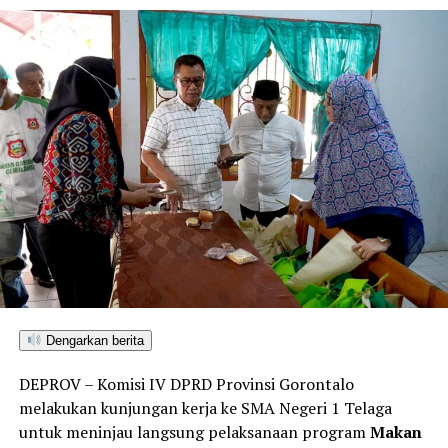
menyampaikan
dukungan penuh DPRD
terhadap
program pemerintah dalam memperkuat ketahanan
pangan nasional, khususnya melalui
peningkatan
produksi jagung sebagai komoditas unggulan
daerah
.
Hamzah menegaskan bahwa DPRD berkomitmen untuk
terus bersinergi dengan
pemerintah pusat,
pemerintah daerah, TNI–Polri
, serta para
petani
demi
tercapainya target swasembada pangan nasional.
“Program ini tidak hanya memperkuat ketahanan
pangan, tetapi juga meningkatkan kesejahteraan petani
dan mendorong pertumbuhan ekonomi daerah,” ujarnya
di sela kegiatan.
Dengarkan berita
Sementara itu, dalam sambutannya melalui Zoom
DEPROV – Komisi IV DPRD Provinsi Gorontalo
Meeting,
Kapolri Jenderal Polisi Drs. Listyo Sigit
melakukan kunjungan kerja ke SMA Negeri 1 Telaga
Prabowo, M.Si
menjelaskan bahwa penanaman jagung
untuk meninjau langsung pelaksanaan program
Makan
serentak ini merupakan
tindak lanjut arahan Presiden