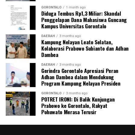
Dalam kesempatan tersebut,
dr. Darsianti Tuna
turut
menanyakan latar belakang pendidikan
Kepala SPPG
GORONTALO
1 month ago
Diduga Tembus Rp1,3 Miliar: Skandal
Mongolato
, yang kemudian dijelaskan bahwa pejabat
Penggelapan Dana Mahasiswa Guncang
tersebut merupakan
sarjana akuntansi publik
.
Kampus Universitas Gorontalo
Komisi IV DPRD Provinsi Gorontalo menegaskan akan
DAERAH
3 months ago
Kampung Nelayan Leato Selatan,
terus melakukan
pengawasan dan evaluasi
terhadap
Kolaborasi Prabowo Subianto dan Adhan
implementasi program
Makan Bergizi Gratis
agar
Dambea
berjalan sesuai sasaran — yakni meningkatkan gizi,
kesehatan, dan semangat belajar siswa di seluruh
DAERAH
3 months ago
Gerindra Gorontalo Apresiasi Peran
sekolah di Provinsi Gorontalo.
Adhan Dambea dalam Mendukung
Program Kampung Nelayan Presiden
GORONTALO
3 months ago
POTRET IRONI: Di Balik Kunjungan
Prabowo ke Gorontalo, Rakyat
Pohuwato Merasa Terusir