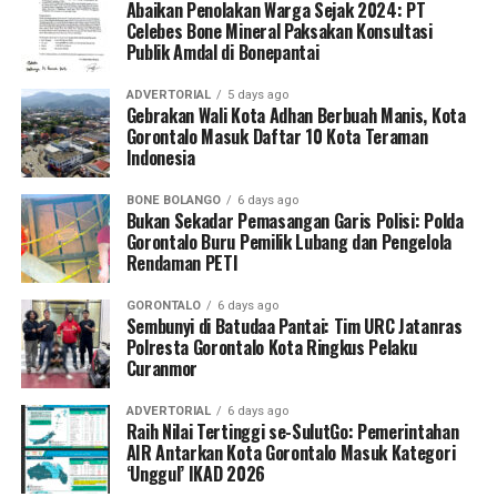
Pihak penyelenggara MBG telah
Abaikan Penolakan Warga Sejak 2024: PT
dilanjutkan
sambutan Kapolri secara daring
,
Celebes Bone Mineral Paksakan Konsultasi
menyampaikan
permohonan maaf
dan berkomitmen
kemudian
penanaman jagung simbolis
,
foto bersama
,
Publik Amdal di Bonepantai
memperbaiki pengawasan bahan pangan agar kejadian
serta diakhiri dengan
buka puasa bersama
para tamu
serupa tidak terulang.
undangan dan masyarakat setempat.
ADVERTORIAL
5 days ago
Gebrakan Wali Kota Adhan Berbuah Manis, Kota
Gorontalo Masuk Daftar 10 Kota Teraman
Menanggapi hal itu,
dr. Sri Darsianti
Program
Tanam Raya Jagung Serentak Kuartal I
Indonesia
Tuna
menyampaikan
kritik tegas
serta menekankan
Tahun 2026
menjadi bagian dari
upaya strategis
pentingnya menjaga kualitas makanan dalam setiap
pemerintah
memperkuat ketahanan pangan nasional,
BONE BOLANGO
6 days ago
distribusi program.
Bukan Sekadar Pemasangan Garis Polisi: Polda
meningkatkan produksi jagung sebagai bahan pangan
Gorontalo Buru Pemilik Lubang dan Pengelola
“Program MBG ini bertujuan untuk pemenuhan gizi
alternatif, bahan baku industri, serta pakan ternak.
Rendaman PETI
anak sekolah, sehingga kualitas makanan harus benar-
Selain itu, program ini diharapkan dapat
mendorong
benar diperhatikan. Temuan seperti ini tidak boleh
pertumbuhan ekonomi
GORONTALO
6 days ago
terulang kembali,” ujar dr. Darsianti.
Sembunyi di Batudaa Pantai: Tim URC Jatanras
daerah
sekaligus
meningkatkan kesejahteraan petani
Polresta Gorontalo Kota Ringkus Pelaku
lokal.
Curanmor
Dari hasil dialog dengan pihak sekolah dan siswa,
sekitar
80 persen siswa mengaku sangat terbantu
dengan
ADVERTORIAL
6 days ago
adanya program Makan Bergizi Gratis, sementara
10
Raih Nilai Tertinggi se-SulutGo: Pemerintahan
AIR Antarkan Kota Gorontalo Masuk Kategori
persen lainnya menilai belum terlalu
‘Unggul’ IKAD 2026
membutuhkan
program tersebut bahkan mengusulkan