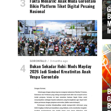
Fakta Menarik: Anak Muda Gorontalo
AD
Bikin Platform Tiket Digital Pesaing
G
Nasional
B
M
I
GORONTALO
3 months ago
Bukan Sekadar Hobi: Mods Mayday
2026 Jadi Simbol Kreativitas Anak
Vespa Gorontalo
BO
B
G
B