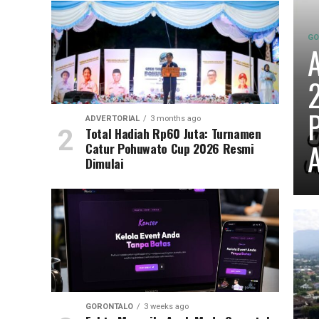
GO
A
2
P
ADVERTORIAL
3 months ago
Total Hadiah Rp60 Juta: Turnamen
A
Catur Pohuwato Cup 2026 Resmi
Dimulai
GORONTALO
3 weeks ago