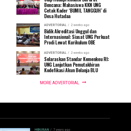
Bencana: Mahasiswa KKN UNG
Cetak Kader ‘BUMIL TANGGUH’ di
Desa Hutadaa
ADVERTORIAL
2 weeks ago
Bidik Akreditasi Unggul dan
Internasional: Siasat UNG Perkuat
Prodi Lewat Kurikulum OBE
ADVERTORIAL
2 weeks ago
Selaraskan Standar Kemenkeu RI:
UNG Lanjutkan Pemutakhiran
Kodefikasi Akun Belanja BLU
MORE ADVERTORIAL
HIBURAN
7 years ago