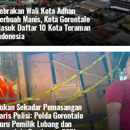
VERTORIAL
6 days ago
ebrakan Wali Kota Adhan
erbuah Manis, Kota Gorontalo
asuk Daftar 10 Kota Teraman
ndonesia
NE BOLANGO
7 days ago
ukan Sekadar Pemasangan
aris Polisi: Polda Gorontalo
uru Pemilik Lubang dan