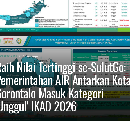
VERTORIAL
7 days ago
aih Nilai Tertinggi se-SulutGo:
emerintahan AIR Antarkan Kot
orontalo Masuk Kategori
Unggul’ IKAD 2026