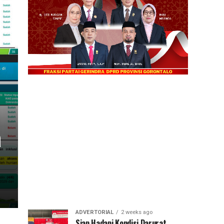
a
ADVERTORIAL
2 weeks ago
Siap Hadapi Kondisi Darurat