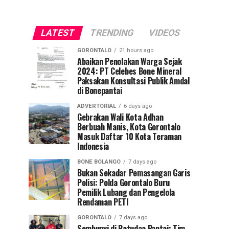
LATEST
TRENDING
VIDEOS
GORONTALO
21 hours ago
Abaikan Penolakan Warga Sejak
2024: PT Celebes Bone Mineral
Paksakan Konsultasi Publik Amdal
di Bonepantai
ADVERTORIAL
6 days ago
Gebrakan Wali Kota Adhan
Berbuah Manis, Kota Gorontalo
Masuk Daftar 10 Kota Teraman
Indonesia
BONE BOLANGO
7 days ago
Bukan Sekadar Pemasangan Garis
Polisi: Polda Gorontalo Buru
Pemilik Lubang dan Pengelola
Rendaman PETI
GORONTALO
7 days ago
Sembunyi di Batudaa Pantai: Tim