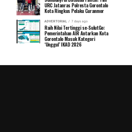
URC Jatanras Polresta Gorontalo
Kota Ringkus Pelaku Curanmor
ADVERTORIAL
7 days ago
Raih Nilai Tertinggi se-SulutGo:
Pemerintahan AIR Antarkan Kota
Gorontalo Masuk Kategori
‘Unggul’ IKAD 2026