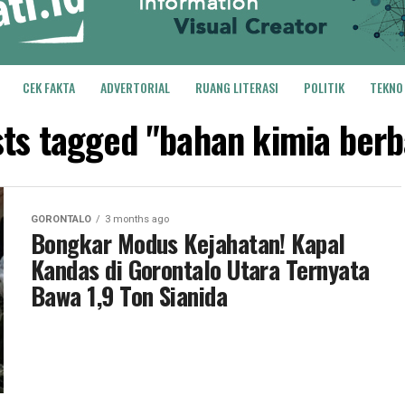
CEK FAKTA
ADVERTORIAL
RUANG LITERASI
POLITIK
TEKNO
sts tagged "bahan kimia ber
GORONTALO
3 months ago
Bongkar Modus Kejahatan! Kapal
Kandas di Gorontalo Utara Ternyata
Bawa 1,9 Ton Sianida