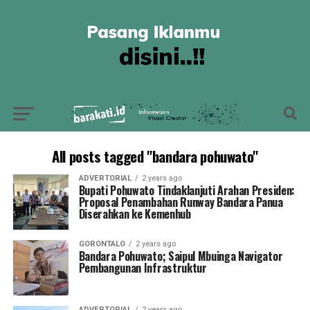
All posts tagged "bandara pohuwato"
ADVERTORIAL
2 years ago
Bupati Pohuwato Tindaklanjuti Arahan Presiden:
Proposal Penambahan Runway Bandara Panua
Diserahkan ke Kemenhub
GORONTALO
2 years ago
Bandara Pohuwato; Saipul Mbuinga Navigator
Pembangunan Infrastruktur
ADVERTORIAL
2 years ago