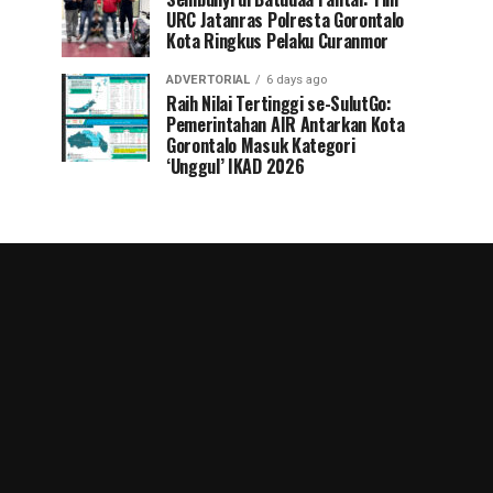
URC Jatanras Polresta Gorontalo
Kota Ringkus Pelaku Curanmor
ADVERTORIAL
6 days ago
Raih Nilai Tertinggi se-SulutGo:
Pemerintahan AIR Antarkan Kota
Gorontalo Masuk Kategori
‘Unggul’ IKAD 2026