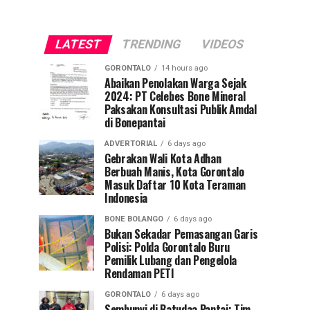
LATEST
TRENDING
VIDEOS
GORONTALO
14 hours ago
Abaikan Penolakan Warga Sejak
2024: PT Celebes Bone Mineral
Paksakan Konsultasi Publik Amdal
di Bonepantai
ADVERTORIAL
6 days ago
Gebrakan Wali Kota Adhan
Berbuah Manis, Kota Gorontalo
Masuk Daftar 10 Kota Teraman
Indonesia
BONE BOLANGO
6 days ago
Bukan Sekadar Pemasangan Garis
Polisi: Polda Gorontalo Buru
Pemilik Lubang dan Pengelola
Rendaman PETI
GORONTALO
6 days ago
Sembunyi di Batudaa Pantai: Tim