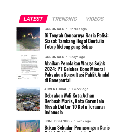
LATEST
TRENDING
VIDEOS
GORONTALO
9 hours ago
Di Tengah Gencarnya Razia Polisi:
Siasat Tambang Ilegal Buntulia
Tetap Melenggang Bebas
GORONTALO
3 days ago
Abaikan Penolakan Warga Sejak
2024: PT Celebes Bone Mineral
Paksakan Konsultasi Publik Amdal
di Bonepantai
ADVERTORIAL
1 week ago
Gebrakan Wali Kota Adhan
Berbuah Manis, Kota Gorontalo
Masuk Daftar 10 Kota Teraman
Indonesia
BONE BOLANGO
1 week ago
Bukan Sekadar Pemasangan Garis