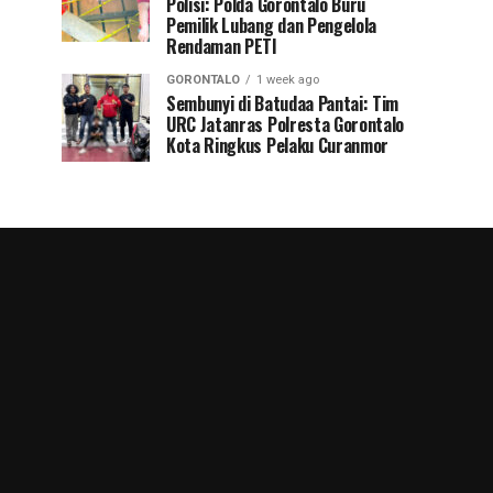
Polisi: Polda Gorontalo Buru
Pemilik Lubang dan Pengelola
Rendaman PETI
GORONTALO
1 week ago
Sembunyi di Batudaa Pantai: Tim
URC Jatanras Polresta Gorontalo
Kota Ringkus Pelaku Curanmor