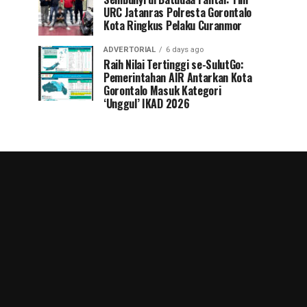
URC Jatanras Polresta Gorontalo
Kota Ringkus Pelaku Curanmor
ADVERTORIAL
6 days ago
Raih Nilai Tertinggi se-SulutGo:
Pemerintahan AIR Antarkan Kota
Gorontalo Masuk Kategori
‘Unggul’ IKAD 2026