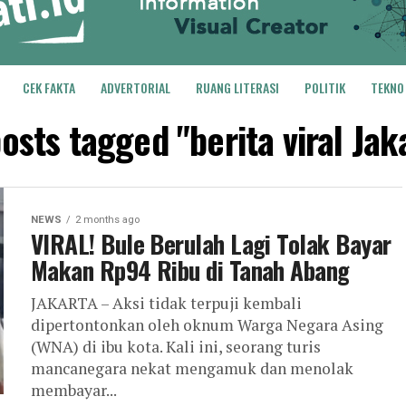
CEK FAKTA
ADVERTORIAL
RUANG LITERASI
POLITIK
TEKNO
posts tagged "berita viral Jak
NEWS
2 months ago
VIRAL! Bule Berulah Lagi Tolak Bayar
Makan Rp94 Ribu di Tanah Abang
JAKARTA – Aksi tidak terpuji kembali
dipertontonkan oleh oknum Warga Negara Asing
(WNA) di ibu kota. Kali ini, seorang turis
mancanegara nekat mengamuk dan menolak
membayar...