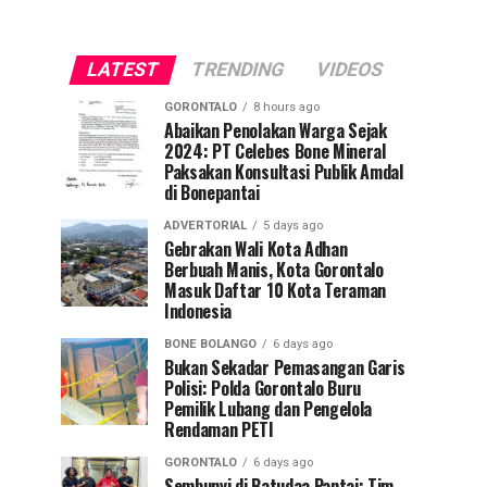
LATEST
TRENDING
VIDEOS
GORONTALO
8 hours ago
Abaikan Penolakan Warga Sejak
2024: PT Celebes Bone Mineral
Paksakan Konsultasi Publik Amdal
di Bonepantai
ADVERTORIAL
5 days ago
Gebrakan Wali Kota Adhan
Berbuah Manis, Kota Gorontalo
Masuk Daftar 10 Kota Teraman
Indonesia
BONE BOLANGO
6 days ago
Bukan Sekadar Pemasangan Garis
Polisi: Polda Gorontalo Buru
Pemilik Lubang dan Pengelola
Rendaman PETI
GORONTALO
6 days ago
Sembunyi di Batudaa Pantai: Tim