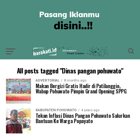
All posts tagged "Dinas pangan pohuwato"
ADVERTORIAL
8 months ago
Makan Bergizi Gratis Hadir di Patilanggio,
Wabup Pohuwato Pimpin Grand Opening SPPG
KABUPATEN POHUWATO
4 years ago
Tekan Inflasi Dinas Pangan Pohuwato Salurkan
Bantuan Ke Warga Popayato