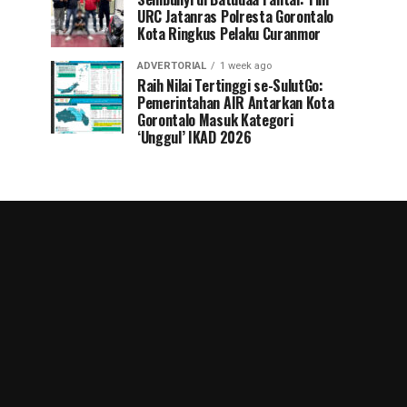
URC Jatanras Polresta Gorontalo
Kota Ringkus Pelaku Curanmor
ADVERTORIAL
1 week ago
Raih Nilai Tertinggi se-SulutGo:
Pemerintahan AIR Antarkan Kota
Gorontalo Masuk Kategori
‘Unggul’ IKAD 2026