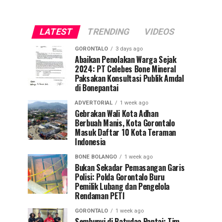
LATEST
TRENDING
VIDEOS
GORONTALO
3 days ago
Abaikan Penolakan Warga Sejak
2024: PT Celebes Bone Mineral
Paksakan Konsultasi Publik Amdal
di Bonepantai
ADVERTORIAL
1 week ago
Gebrakan Wali Kota Adhan
Berbuah Manis, Kota Gorontalo
Masuk Daftar 10 Kota Teraman
Indonesia
BONE BOLANGO
1 week ago
Bukan Sekadar Pemasangan Garis
Polisi: Polda Gorontalo Buru
Pemilik Lubang dan Pengelola
Rendaman PETI
GORONTALO
1 week ago
Sembunyi di Batudaa Pantai: Tim