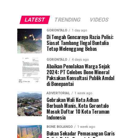
LATEST
TRENDING
VIDEOS
GORONTALO
1 day ago
Di Tengah Gencarnya Razia Polisi:
Siasat Tambang Ilegal Buntulia
Tetap Melenggang Bebas
GORONTALO
4 days ago
Abaikan Penolakan Warga Sejak
2024: PT Celebes Bone Mineral
Paksakan Konsultasi Publik Amdal
di Bonepantai
ADVERTORIAL
1 week ago
Gebrakan Wali Kota Adhan
Berbuah Manis, Kota Gorontalo
Masuk Daftar 10 Kota Teraman
Indonesia
BONE BOLANGO
1 week ago
Bukan Sekadar Pemasangan Garis