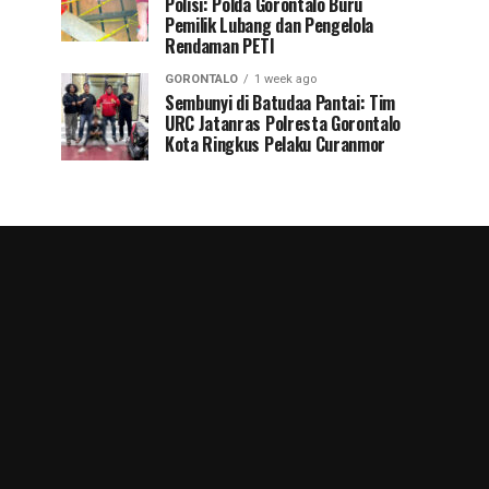
Polisi: Polda Gorontalo Buru
Pemilik Lubang dan Pengelola
Rendaman PETI
GORONTALO
1 week ago
Sembunyi di Batudaa Pantai: Tim
URC Jatanras Polresta Gorontalo
Kota Ringkus Pelaku Curanmor