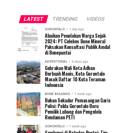
LATEST
TRENDING
VIDEOS
GORONTALO
1 day ago
Abaikan Penolakan Warga Sejak
2024: PT Celebes Bone Mineral
Paksakan Konsultasi Publik Amdal
di Bonepantai
ADVERTORIAL
6 days ago
Gebrakan Wali Kota Adhan
Berbuah Manis, Kota Gorontalo
Masuk Daftar 10 Kota Teraman
Indonesia
BONE BOLANGO
1 week ago
Bukan Sekadar Pemasangan Garis
Polisi: Polda Gorontalo Buru
Pemilik Lubang dan Pengelola
Rendaman PETI
GORONTALO
1 week ago
Sembunyi di Batudaa Pantai: Tim