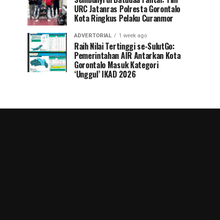
URC Jatanras Polresta Gorontalo
Kota Ringkus Pelaku Curanmor
ADVERTORIAL
1 week ago
Raih Nilai Tertinggi se-SulutGo:
Pemerintahan AIR Antarkan Kota
Gorontalo Masuk Kategori
‘Unggul’ IKAD 2026