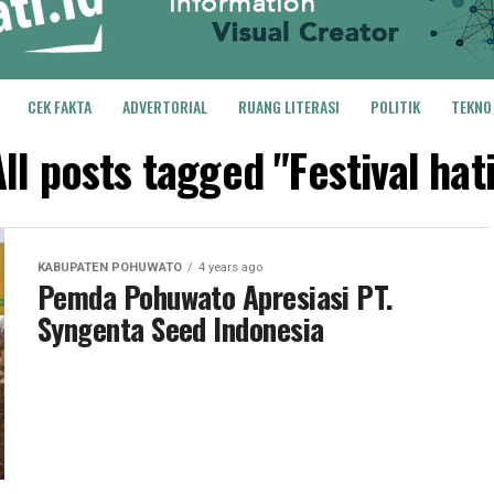
CEK FAKTA
ADVERTORIAL
RUANG LITERASI
POLITIK
TEKNO
ll posts tagged "Festival hat
KABUPATEN POHUWATO
4 years ago
Pemda Pohuwato Apresiasi PT.
Syngenta Seed Indonesia