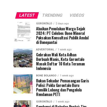
LATEST
TRENDING
VIDEOS
GORONTALO
2 days ago
Abaikan Penolakan Warga Sejak
2024: PT Celebes Bone Mineral
Paksakan Konsultasi Publik Amdal
di Bonepantai
ADVERTORIAL
1 week ago
Gebrakan Wali Kota Adhan
Berbuah Manis, Kota Gorontalo
Masuk Daftar 10 Kota Teraman
Indonesia
BONE BOLANGO
1 week ago
Bukan Sekadar Pemasangan Garis
Polisi: Polda Gorontalo Buru
Pemilik Lubang dan Pengelola
Rendaman PETI
GORONTALO
1 week ago
Sembunyi di Batudaa Pantai: Tim