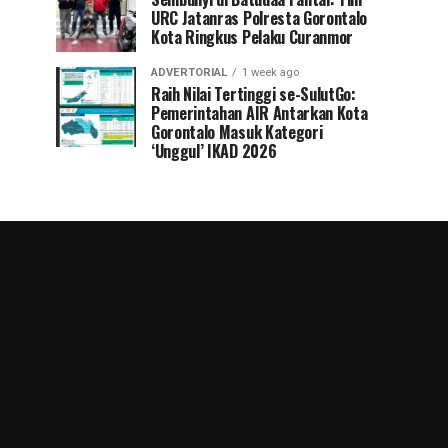
URC Jatanras Polresta Gorontalo
Kota Ringkus Pelaku Curanmor
ADVERTORIAL
1 week ago
Raih Nilai Tertinggi se-SulutGo:
Pemerintahan AIR Antarkan Kota
Gorontalo Masuk Kategori
‘Unggul’ IKAD 2026