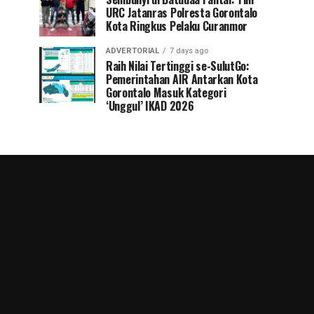
URC Jatanras Polresta Gorontalo
Kota Ringkus Pelaku Curanmor
ADVERTORIAL
7 days ago
Raih Nilai Tertinggi se-SulutGo:
Pemerintahan AIR Antarkan Kota
Gorontalo Masuk Kategori
‘Unggul’ IKAD 2026