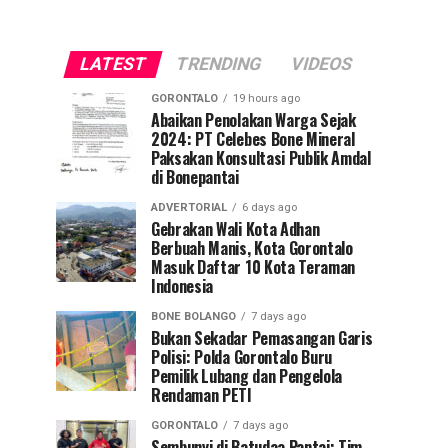
LATEST
TRENDING
VIDEOS
GORONTALO
19 hours ago
Abaikan Penolakan Warga Sejak
2024: PT Celebes Bone Mineral
Paksakan Konsultasi Publik Amdal
di Bonepantai
ADVERTORIAL
6 days ago
Gebrakan Wali Kota Adhan
Berbuah Manis, Kota Gorontalo
Masuk Daftar 10 Kota Teraman
Indonesia
BONE BOLANGO
7 days ago
Bukan Sekadar Pemasangan Garis
Polisi: Polda Gorontalo Buru
Pemilik Lubang dan Pengelola
Rendaman PETI
GORONTALO
7 days ago
Sembunyi di Batudaa Pantai: Tim