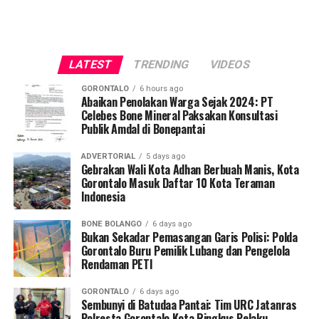
LATEST
TRENDING
VIDEOS
GORONTALO
6 hours ago
Abaikan Penolakan Warga Sejak 2024: PT
Celebes Bone Mineral Paksakan Konsultasi
Publik Amdal di Bonepantai
ADVERTORIAL
5 days ago
Gebrakan Wali Kota Adhan Berbuah Manis, Kota
Gorontalo Masuk Daftar 10 Kota Teraman
Indonesia
BONE BOLANGO
6 days ago
Bukan Sekadar Pemasangan Garis Polisi: Polda
Gorontalo Buru Pemilik Lubang dan Pengelola
Rendaman PETI
GORONTALO
6 days ago
Sembunyi di Batudaa Pantai: Tim URC Jatanras
Polresta Gorontalo Kota Ringkus Pelaku