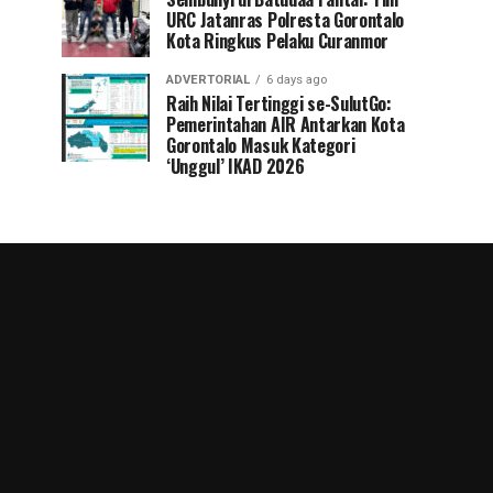
URC Jatanras Polresta Gorontalo
Kota Ringkus Pelaku Curanmor
ADVERTORIAL
6 days ago
Raih Nilai Tertinggi se-SulutGo:
Pemerintahan AIR Antarkan Kota
Gorontalo Masuk Kategori
‘Unggul’ IKAD 2026