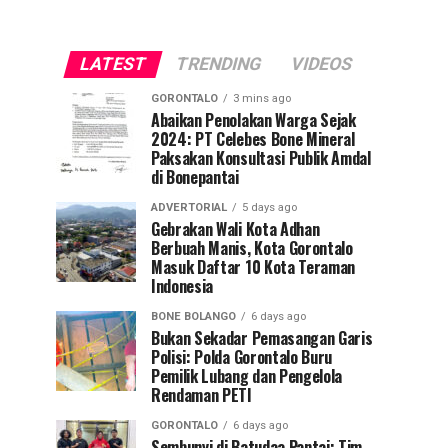
LATEST
TRENDING
VIDEOS
GORONTALO
3 mins ago
Abaikan Penolakan Warga Sejak
2024: PT Celebes Bone Mineral
Paksakan Konsultasi Publik Amdal
di Bonepantai
ADVERTORIAL
5 days ago
Gebrakan Wali Kota Adhan
Berbuah Manis, Kota Gorontalo
Masuk Daftar 10 Kota Teraman
Indonesia
BONE BOLANGO
6 days ago
Bukan Sekadar Pemasangan Garis
Polisi: Polda Gorontalo Buru
Pemilik Lubang dan Pengelola
Rendaman PETI
GORONTALO
6 days ago
Sembunyi di Batudaa Pantai: Tim