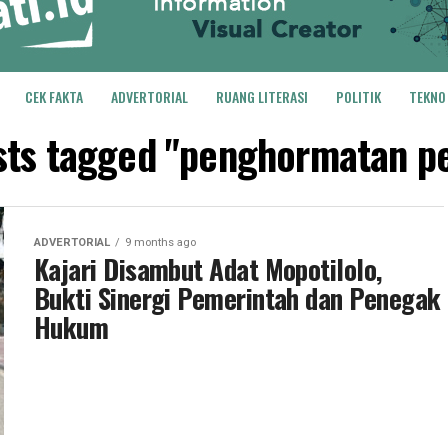
CEK FAKTA
ADVERTORIAL
RUANG LITERASI
POLITIK
TEKNO
osts tagged "penghormatan pe
ADVERTORIAL
9 months ago
Kajari Disambut Adat Mopotilolo,
Bukti Sinergi Pemerintah dan Penegak
Hukum