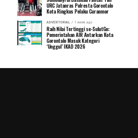
URC Jatanras Polresta Gorontalo
Kota Ringkus Pelaku Curanmor
ADVERTORIAL
1 week ago
Raih Nilai Tertinggi se-SulutGo:
Pemerintahan AIR Antarkan Kota
Gorontalo Masuk Kategori
‘Unggul’ IKAD 2026