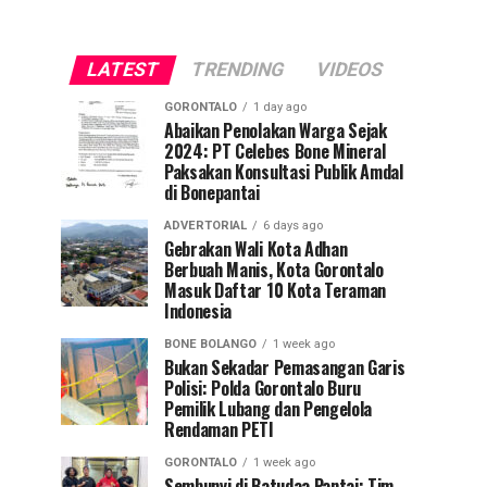
LATEST
TRENDING
VIDEOS
GORONTALO
1 day ago
Abaikan Penolakan Warga Sejak
2024: PT Celebes Bone Mineral
Paksakan Konsultasi Publik Amdal
di Bonepantai
ADVERTORIAL
6 days ago
Gebrakan Wali Kota Adhan
Berbuah Manis, Kota Gorontalo
Masuk Daftar 10 Kota Teraman
Indonesia
BONE BOLANGO
1 week ago
Bukan Sekadar Pemasangan Garis
Polisi: Polda Gorontalo Buru
Pemilik Lubang dan Pengelola
Rendaman PETI
GORONTALO
1 week ago
Sembunyi di Batudaa Pantai: Tim