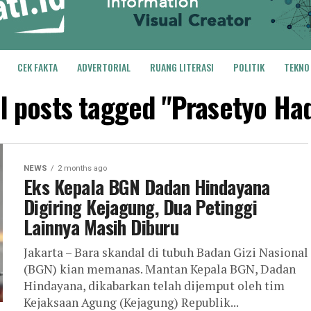
CEK FAKTA
ADVERTORIAL
RUANG LITERASI
POLITIK
TEKNO
ll posts tagged "Prasetyo Had
NEWS
2 months ago
Eks Kepala BGN Dadan Hindayana
Digiring Kejagung, Dua Petinggi
Lainnya Masih Diburu
Jakarta – Bara skandal di tubuh Badan Gizi Nasional
(BGN) kian memanas. Mantan Kepala BGN, Dadan
Hindayana, dikabarkan telah dijemput oleh tim
Kejaksaan Agung (Kejagung) Republik...