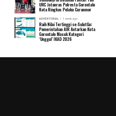
URC Jatanras Polresta Gorontalo
Kota Ringkus Pelaku Curanmor
ADVERTORIAL
1 week ago
Raih Nilai Tertinggi se-SulutGo:
Pemerintahan AIR Antarkan Kota
Gorontalo Masuk Kategori
‘Unggul’ IKAD 2026