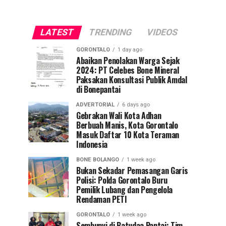
LATEST
TRENDING
VIDEOS
GORONTALO
1 day ago
Abaikan Penolakan Warga Sejak
2024: PT Celebes Bone Mineral
Paksakan Konsultasi Publik Amdal
di Bonepantai
ADVERTORIAL
6 days ago
Gebrakan Wali Kota Adhan
Berbuah Manis, Kota Gorontalo
Masuk Daftar 10 Kota Teraman
Indonesia
BONE BOLANGO
1 week ago
Bukan Sekadar Pemasangan Garis
Polisi: Polda Gorontalo Buru
Pemilik Lubang dan Pengelola
Rendaman PETI
GORONTALO
1 week ago
Sembunyi di Batudaa Pantai: Tim