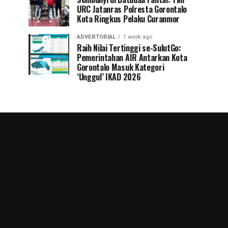
URC Jatanras Polresta Gorontalo
Kota Ringkus Pelaku Curanmor
ADVERTORIAL
1 week ago
Raih Nilai Tertinggi se-SulutGo:
Pemerintahan AIR Antarkan Kota
Gorontalo Masuk Kategori
‘Unggul’ IKAD 2026