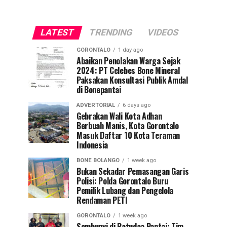
LATEST
TRENDING
VIDEOS
GORONTALO
1 day ago
Abaikan Penolakan Warga Sejak
2024: PT Celebes Bone Mineral
Paksakan Konsultasi Publik Amdal
di Bonepantai
ADVERTORIAL
6 days ago
Gebrakan Wali Kota Adhan
Berbuah Manis, Kota Gorontalo
Masuk Daftar 10 Kota Teraman
Indonesia
BONE BOLANGO
1 week ago
Bukan Sekadar Pemasangan Garis
Polisi: Polda Gorontalo Buru
Pemilik Lubang dan Pengelola
Rendaman PETI
GORONTALO
1 week ago
Sembunyi di Batudaa Pantai: Tim