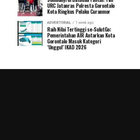
URC Jatanras Polresta Gorontalo
Kota Ringkus Pelaku Curanmor
ADVERTORIAL
1 week ago
Raih Nilai Tertinggi se-SulutGo:
Pemerintahan AIR Antarkan Kota
Gorontalo Masuk Kategori
‘Unggul’ IKAD 2026