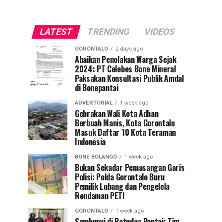
LATEST
TRENDING
VIDEOS
GORONTALO
2 days ago
Abaikan Penolakan Warga Sejak
2024: PT Celebes Bone Mineral
Paksakan Konsultasi Publik Amdal
di Bonepantai
ADVERTORIAL
1 week ago
Gebrakan Wali Kota Adhan
Berbuah Manis, Kota Gorontalo
Masuk Daftar 10 Kota Teraman
Indonesia
BONE BOLANGO
1 week ago
Bukan Sekadar Pemasangan Garis
Polisi: Polda Gorontalo Buru
Pemilik Lubang dan Pengelola
Rendaman PETI
GORONTALO
1 week ago
Sembunyi di Batudaa Pantai: Tim