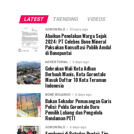
LATEST
TRENDING
VIDEOS
GORONTALO
9 hours ago
Abaikan Penolakan Warga Sejak
2024: PT Celebes Bone Mineral
Paksakan Konsultasi Publik Amdal
di Bonepantai
ADVERTORIAL
5 days ago
Gebrakan Wali Kota Adhan
Berbuah Manis, Kota Gorontalo
Masuk Daftar 10 Kota Teraman
Indonesia
BONE BOLANGO
6 days ago
Bukan Sekadar Pemasangan Garis
Polisi: Polda Gorontalo Buru
Pemilik Lubang dan Pengelola
Rendaman PETI
GORONTALO
6 days ago
Sembunyi di Batudaa Pantai: Tim