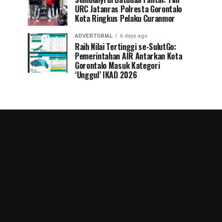
URC Jatanras Polresta Gorontalo
Kota Ringkus Pelaku Curanmor
ADVERTORIAL
6 days ago
Raih Nilai Tertinggi se-SulutGo:
Pemerintahan AIR Antarkan Kota
Gorontalo Masuk Kategori
‘Unggul’ IKAD 2026