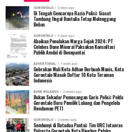
GORONTALO
2 days ago
Di Tengah Gencarnya Razia Polisi: Siasat
Tambang Ilegal Buntulia Tetap Melenggang
Bebas
GORONTALO
5 days ago
Abaikan Penolakan Warga Sejak 2024: PT
Celebes Bone Mineral Paksakan Konsultasi
Publik Amdal di Bonepantai
ADVERTORIAL
1 week ago
Gebrakan Wali Kota Adhan Berbuah Manis, Kota
Gorontalo Masuk Daftar 10 Kota Teraman
Indonesia
BONE BOLANGO
2 weeks ago
Bukan Sekadar Pemasangan Garis Polisi: Polda
Gorontalo Buru Pemilik Lubang dan Pengelola
Rendaman PETI
GORONTALO
2 weeks ago
Sembunyi di Batudaa Pantai: Tim URC Jatanras
Polresta Gorontalo Kota Ringkus Pelaku