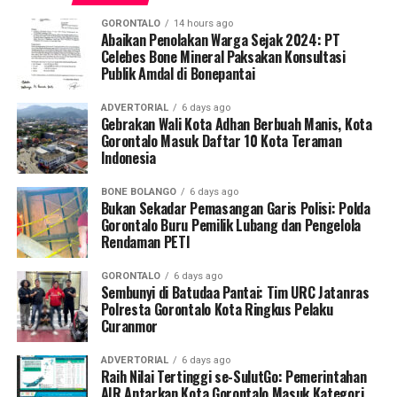
GORONTALO
14 hours ago
Abaikan Penolakan Warga Sejak 2024: PT
Celebes Bone Mineral Paksakan Konsultasi
Publik Amdal di Bonepantai
ADVERTORIAL
6 days ago
Gebrakan Wali Kota Adhan Berbuah Manis, Kota
Gorontalo Masuk Daftar 10 Kota Teraman
Indonesia
BONE BOLANGO
6 days ago
Bukan Sekadar Pemasangan Garis Polisi: Polda
Gorontalo Buru Pemilik Lubang dan Pengelola
Rendaman PETI
GORONTALO
6 days ago
Sembunyi di Batudaa Pantai: Tim URC Jatanras
Polresta Gorontalo Kota Ringkus Pelaku
Curanmor
ADVERTORIAL
6 days ago
Raih Nilai Tertinggi se-SulutGo: Pemerintahan
AIR Antarkan Kota Gorontalo Masuk Kategori