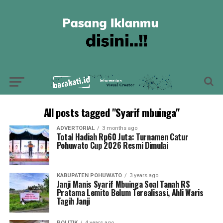
All posts tagged "Syarif mbuinga"
ADVERTORIAL
3 months ago
Total Hadiah Rp60 Juta: Turnamen Catur
Pohuwato Cup 2026 Resmi Dimulai
KABUPATEN POHUWATO
3 years ago
Janji Manis Syarif Mbuinga Soal Tanah RS
Pratama Lemito Belum Terealisasi, Ahli Waris
Tagih Janji
POLITIK
4 years ago