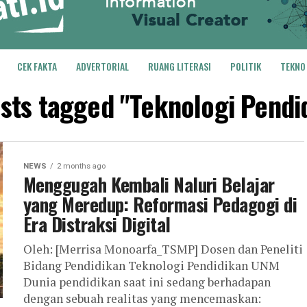
CEK FAKTA
ADVERTORIAL
RUANG LITERASI
POLITIK
TEKNO
osts tagged "Teknologi Pendi
NEWS
2 months ago
Menggugah Kembali Naluri Belajar
yang Meredup: Reformasi Pedagogi di
Era Distraksi Digital
Oleh: [Merrisa Monoarfa_TSMP] Dosen dan Peneliti
Bidang Pendidikan Teknologi Pendidikan UNM
Dunia pendidikan saat ini sedang berhadapan
dengan sebuah realitas yang mencemaskan: