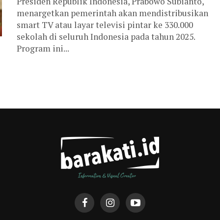
Presiden Republik Indonesia, Prabowo Subianto,
menargetkan pemerintah akan mendistribusikan
smart TV atau layar televisi pintar ke 330.000
sekolah di seluruh Indonesia pada tahun 2025.
Program ini...