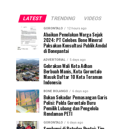
LATEST
TRENDING
VIDEOS
GORONTALO
12 hours ago
Abaikan Penolakan Warga Sejak
2024: PT Celebes Bone Mineral
Paksakan Konsultasi Publik Amdal
di Bonepantai
ADVERTORIAL
5 days ago
Gebrakan Wali Kota Adhan
Berbuah Manis, Kota Gorontalo
Masuk Daftar 10 Kota Teraman
Indonesia
BONE BOLANGO
6 days ago
Bukan Sekadar Pemasangan Garis
Polisi: Polda Gorontalo Buru
Pemilik Lubang dan Pengelola
Rendaman PETI
GORONTALO
6 days ago
Sembunyi di Batudaa Pantai: Tim