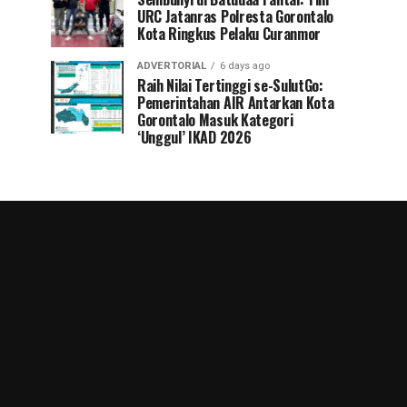
URC Jatanras Polresta Gorontalo
Kota Ringkus Pelaku Curanmor
ADVERTORIAL
6 days ago
Raih Nilai Tertinggi se-SulutGo:
Pemerintahan AIR Antarkan Kota
Gorontalo Masuk Kategori
‘Unggul’ IKAD 2026