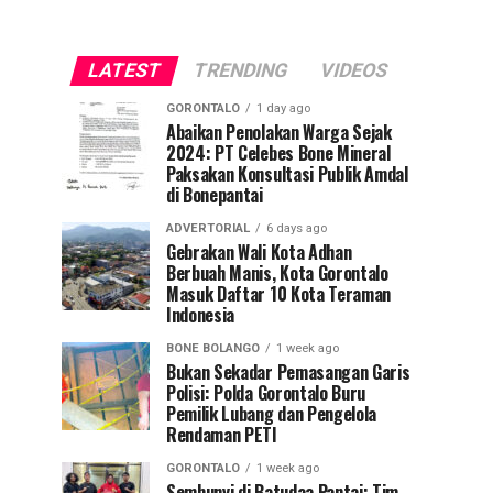
LATEST
TRENDING
VIDEOS
GORONTALO
1 day ago
Abaikan Penolakan Warga Sejak
2024: PT Celebes Bone Mineral
Paksakan Konsultasi Publik Amdal
di Bonepantai
ADVERTORIAL
6 days ago
Gebrakan Wali Kota Adhan
Berbuah Manis, Kota Gorontalo
Masuk Daftar 10 Kota Teraman
Indonesia
BONE BOLANGO
1 week ago
Bukan Sekadar Pemasangan Garis
Polisi: Polda Gorontalo Buru
Pemilik Lubang dan Pengelola
Rendaman PETI
GORONTALO
1 week ago
Sembunyi di Batudaa Pantai: Tim