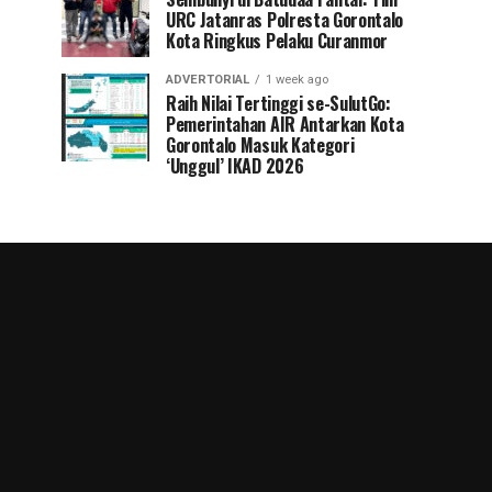
URC Jatanras Polresta Gorontalo
Kota Ringkus Pelaku Curanmor
ADVERTORIAL
1 week ago
Raih Nilai Tertinggi se-SulutGo:
Pemerintahan AIR Antarkan Kota
Gorontalo Masuk Kategori
‘Unggul’ IKAD 2026