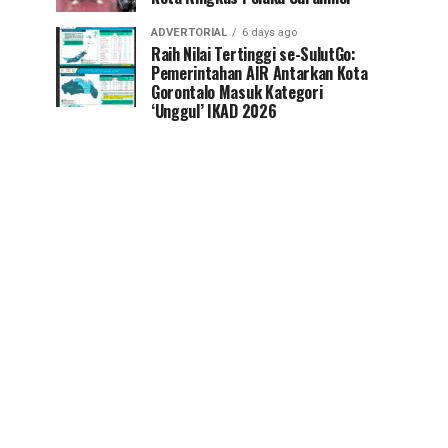
ADVERTORIAL
6 days ago
Raih Nilai Tertinggi se-SulutGo:
Pemerintahan AIR Antarkan Kota
Gorontalo Masuk Kategori
‘Unggul’ IKAD 2026