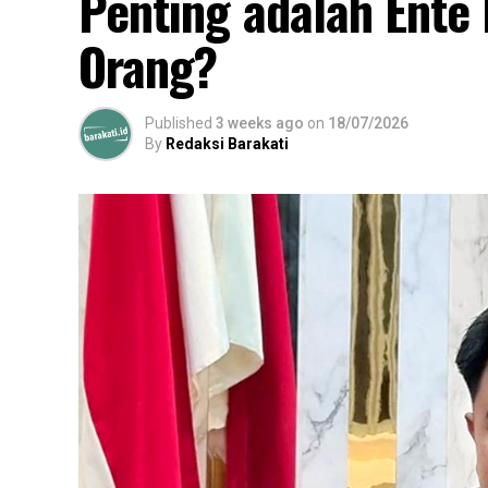
Penting adalah Ente
Orang?
Published
3 weeks ago
on
18/07/2026
By
Redaksi Barakati