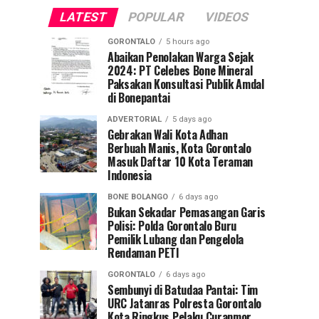
LATEST
POPULAR
VIDEOS
GORONTALO
5 hours ago
Abaikan Penolakan Warga Sejak
2024: PT Celebes Bone Mineral
Paksakan Konsultasi Publik Amdal
di Bonepantai
ADVERTORIAL
5 days ago
Gebrakan Wali Kota Adhan
Berbuah Manis, Kota Gorontalo
Masuk Daftar 10 Kota Teraman
Indonesia
BONE BOLANGO
6 days ago
Bukan Sekadar Pemasangan Garis
Polisi: Polda Gorontalo Buru
Pemilik Lubang dan Pengelola
Rendaman PETI
GORONTALO
6 days ago
Sembunyi di Batudaa Pantai: Tim
URC Jatanras Polresta Gorontalo
Kota Ringkus Pelaku Curanmor