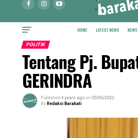
HOME
LATEST NEWS
NEWS
POLITIK
Tentang Pj. Bupat
GERINDRA
Published
4 years ago
on
20/05/2022
By
Redaksi Barakati