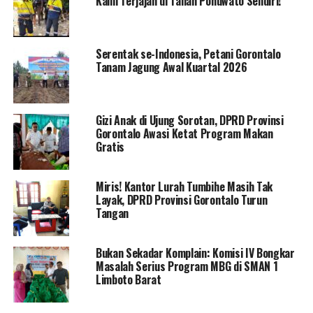
Kami Terjajah di Tanah Pohuwato Sendiri!”
mendengarkan penjelasan dari Dinas Pertanian.
Pertemuan tersebut diadakan di aula kantor desa
Teratai setelah peninjauan jalan, (6/7/2023).
Serentak se-Indonesia, Petani Gorontalo
Tanam Jagung Awal Kuartal 2026
Tak hanya itu, kunjungan legislator ini juga bertujuan
untuk mengumpulkan proposal aspirasi bantuan Usaha
Mikro, Kecil, dan Menengah (UMKM) yang diajukan oleh
Gizi Anak di Ujung Sorotan, DPRD Provinsi
masyarakat Desa Teratai.
Gorontalo Awasi Ketat Program Makan
Gratis
Paris berharap agar berbagai proposal dan permohonan
yang diajukan dapat terealisasi dengan baik.
Miris! Kantor Lurah Tumbihe Masih Tak
Layak, DPRD Provinsi Gorontalo Turun
Paris juga mengucapkan terima kasih kepada Kepala
Tangan
Desa Teratai yang telah mendampinginya dalam
kunjungan tersebut, serta kepada perangkat desa dan
masyarakat yang sangat mengapresiasi kehadirannya di
Bukan Sekadar Komplain: Komisi IV Bongkar
Masalah Serius Program MBG di SMAN 1
sana.
Limboto Barat
“Dengan tulus, saya mengucapkan terima kasih kepada