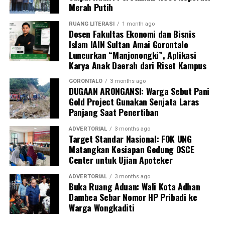
guna menjaga mutu dan kesegaran makanan.
Merah Putih
Dalam kesempatan tersebut,
dr. Darsianti Tuna
turut
RUANG LITERASI
1 month ago
Dosen Fakultas Ekonomi dan Bisnis
menanyakan latar belakang pendidikan
Kepala SPPG
Islam IAIN Sultan Amai Gorontalo
Mongolato
, yang kemudian dijelaskan bahwa pejabat
Luncurkan “Manjonongki”, Aplikasi
tersebut merupakan
sarjana akuntansi publik
.
Karya Anak Daerah dari Riset Kampus
Komisi IV DPRD Provinsi Gorontalo menegaskan akan
GORONTALO
3 months ago
DUGAAN ARONGANSI: Warga Sebut Pani
terus melakukan
pengawasan dan evaluasi
terhadap
Gold Project Gunakan Senjata Laras
implementasi program
Makan Bergizi Gratis
agar
Panjang Saat Penertiban
berjalan sesuai sasaran — yakni meningkatkan gizi,
kesehatan, dan semangat belajar siswa di seluruh
ADVERTORIAL
3 months ago
Target Standar Nasional: FOK UNG
sekolah di Provinsi Gorontalo.
Matangkan Kesiapan Gedung OSCE
Center untuk Ujian Apoteker
ADVERTORIAL
3 months ago
Buka Ruang Aduan: Wali Kota Adhan
Dambea Sebar Nomor HP Pribadi ke
Warga Wongkaditi