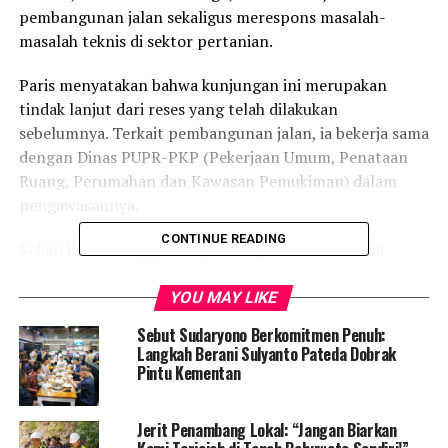
pembangunan jalan sekaligus merespons masalah-
masalah teknis di sektor pertanian.
Paris menyatakan bahwa kunjungan ini merupakan
tindak lanjut dari reses yang telah dilakukan
sebelumnya. Terkait pembangunan jalan, ia bekerja sama
dengan Dinas PUPR-PKP (Pekerjaan Umum, Penataan
Ruang, Perumahan dan Kawasan Pemukiman) dalam
pengawasannya.
CONTINUE READING
Selain itu, Paris juga mengundang Dinas Pertanian
untuk menanggapi berbagai masalah yang menjadi
tanggung jawab mereka, seperti pupuk, benih, dan
YOU MAY LIKE
masalah pertanian lainnya yang banyak ditanyakan oleh
Sebut Sudaryono Berkomitmen Penuh:
masyarakat saat reses sebelumnya.
Langkah Berani Sulyanto Pateda Dobrak
Pintu Kementan
Dalam rangka itu, Ketua DPRD Provinsi Gorontalo ini
mengimbau kepada Kepala Desa Teratai agar
Jerit Penambang Lokal: “Jangan Biarkan
mengumpulkan masyarakat dan kelompok tani untuk