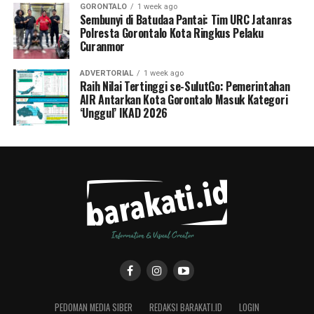
GORONTALO
1 week ago
Sembunyi di Batudaa Pantai: Tim URC Jatanras
Polresta Gorontalo Kota Ringkus Pelaku
Curanmor
ADVERTORIAL
1 week ago
Raih Nilai Tertinggi se-SulutGo: Pemerintahan
AIR Antarkan Kota Gorontalo Masuk Kategori
‘Unggul’ IKAD 2026
PEDOMAN MEDIA SIBER
REDAKSI BARAKATI.ID
LOGIN