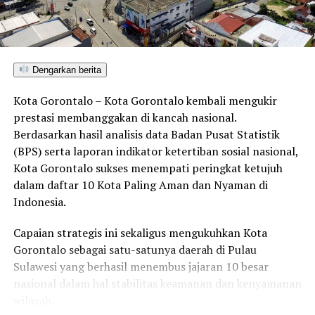
UP NEXT
Rektor UNG Eduart Wolok Resmi Menjabat Wakil Ketua
MRPTNI
DON'T MISS
Dengarkan berita
177 Pejabat Administrasi dan Fungsional Dilantik Bupati
Pohuwato
Kota Gorontalo – Kota Gorontalo kembali mengukir
prestasi membanggakan di kancah nasional.
Berdasarkan hasil analisis data Badan Pusat Statistik
(BPS) serta laporan indikator ketertiban sosial nasional,
Kota Gorontalo sukses menempati peringkat ketujuh
dalam daftar 10 Kota Paling Aman dan Nyaman di
Indonesia.
Capaian strategis ini sekaligus mengukuhkan Kota
Gorontalo sebagai satu-satunya daerah di Pulau
Sulawesi yang berhasil menembus jajaran 10 besar
nasional dalam hal stabilitas keamanan dan kenyamanan
wilayah.