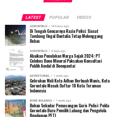
mudah, merata, dan aman dalam mengakses berbagai
empat oknum ASN yang kedapatan berada di ruang
fasilitas jasa keuangan yang berkelanjutan.
publik saat jam pelayanan kantor sedang berlangsung.
LATEST
POPULAR
VIDEOS
Saat diinterogasi, keempatnya dipastikan tidak mampu
menunjukkan dokumen dispensasi atau surat izin keluar
GORONTALO
18 hours ago
kantor.
Di Tengah Gencarnya Razia Polisi: Siasat
Tambang Ilegal Buntulia Tetap Melenggang
Bebas
Operasi penyisiran bergerak mobile menyasar sejumlah
titik vital yang kerap menjadi pusat keramaian dan
GORONTALO
4 days ago
perbelanjaan. Di antaranya Citimall Gorontalo,
Abaikan Penolakan Warga Sejak 2024: PT
Celebes Bone Mineral Paksakan Konsultasi
Indogrosir, pusat perbelanjaan alat tulis Toko Ira dan
Publik Amdal di Bonepantai
Toko Mufida, hingga beberapa rumah makan strategis di
seputaran Kota Gorontalo.
ADVERTORIAL
1 week ago
Gebrakan Wali Kota Adhan Berbuah Manis, Kota
Kepala Satpol PP Kota Gorontalo Marwan Saleh
Gorontalo Masuk Daftar 10 Kota Teraman
Indonesia
menegaskan, operasi perdana di awal pekan ini
merupakan tindak lanjut langsung dari arahan Wali Kota
BONE BOLANGO
1 week ago
Gorontalo guna memperketat pengawasan internal
Bukan Sekadar Pemasangan Garis Polisi: Polda
terhadap perilaku ASN dan PPPK.
Gorontalo Buru Pemilik Lubang dan Pengelola
Rendaman PETI