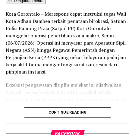
Dengarkan berita
ditetapkan dan mengantarkan Kota Gorontalo menjadi
satu-satunya daerah di wilayah tersebut yang
Kota Gorontalo – Merespons cepat instruksi tegas Wali
menembus kategori “Unggul”. Sementara kabupaten lain
Kota Adhan Dambea terkait penataan birokrasi, Satuan
di Gorontalo masih berada pada kategori “Berkembang”
Polisi Pamong Praja (Satpol PP) Kota Gorontalo
hingga menuju “Unggul”.
menggelar operasi penertiban skala makro, Senin
(06/07/2026). Operasi ini menyasar para Aparatur Sipil
“Alhamdulillah, nilai IKAD Kota Gorontalo tercatat yang
Negara (ASN) hingga Pegawai Pemerintah dengan
tertinggi di kawasan SulutGo sebagaimana dipaparkan
Perjanjian Kerja (PPPK) yang nekat keluyuran pada jam
dalam Rakorwil TPAKD,” ungkap Wawali Indra Gobel
kerja aktif tanpa mengantongi surat izin resmi dari
usai kegiatan.
pimpinan instansi.
Indra menambahkan, skor IKAD ini membuktikan bahwa
Eksekusi pengawasan disiplin melekat ini dijadwalkan
tingkat keterjangkauan, pemanfaatan, serta inklusivitas
bergulir secara berkala dan rutin. Langkah taktis
layanan keuangan bagi masyarakat di Kota Gorontalo
tersebut diambil sebagai bagian dari komitmen Pemkot
berada di posisi terdepan.
Gorontalo dalam mengerek indeks kinerja pegawai serta
CONTINUE READING
memulihkan marwah kedisiplinan korps abdi negara.
Predikat “Unggul” yang diraih Pemerintahan AIR
menjadi indikator kuat atas keberhasilan pemerintah
Dalam operasi yang dimulai tepat pukul 10.00 WITA
daerah dalam mendorong masyarakat agar makin
FACEBOOK
tersebut, armada penegak perda berhasil menjaring