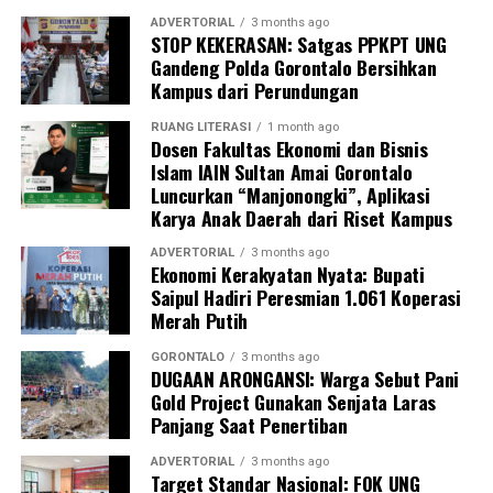
(BAP) lisan serta penandatanganan surat pernyataan
ADVERTORIAL
3 months ago
STOP KEKERASAN: Satgas PPKPT UNG
bermeterai untuk tidak mengulangi perbuatan tersebut.
Gandeng Polda Gorontalo Bersihkan
Kampus dari Perundungan
Sebagai langkah lanjutan, draf data klinis identitas para
pegawai yang terjaring akan segera diteruskan secara
RUANG LITERASI
1 month ago
Dosen Fakultas Ekonomi dan Bisnis
resmi ke instansi atau Organisasi Perangkat Daerah
Islam IAIN Sultan Amai Gorontalo
(OPD) asal mereka sebagai bahan evaluasi dan
Luncurkan “Manjonongki”, Aplikasi
pembinaan internal oleh kepala dinas.
Karya Anak Daerah dari Riset Kampus
“Seluruh hasil pendataan orisinal ini akan kami kirimkan
ADVERTORIAL
3 months ago
Ekonomi Kerakyatan Nyata: Bupati
ke instansi masing-masing hari ini juga. Selain itu, draf
Saipul Hadiri Peresmian 1.061 Koperasi
laporan ini kami tembuskan langsung kepada Bapak Wali
Merah Putih
Kota Gorontalo melalui Sekretaris Daerah sebagai
bentuk pertanggungjawaban konkret hasil razia,”
GORONTALO
3 months ago
DUGAAN ARONGANSI: Warga Sebut Pani
pungkas Marwan.
Gold Project Gunakan Senjata Laras
Panjang Saat Penertiban
Melalui skema pengawasan berlapis dan berkala ini,
Pemerintah Kota Gorontalo memproyeksikan adanya
ADVERTORIAL
3 months ago
Target Standar Nasional: FOK UNG
grafik kenaikan tingkat kedisiplinan aparatur. Dengan