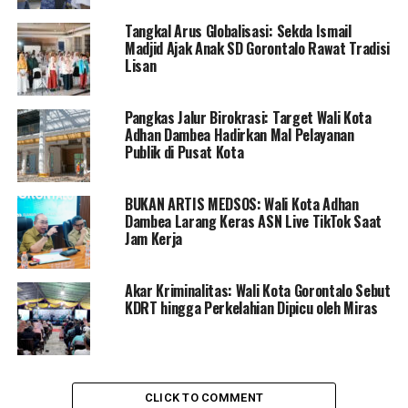
kota sehat, germas, percepatan penurunan stunting,
Tangkal Arus Globalisasi: Sekda Ismail
penanggulangan kemiskinan daerah, gebyar inovasi
Madjid Ajak Anak SD Gorontalo Rawat Tradisi
daerah, pelaksanaan penelitian investasi dan dampaknya
Lisan
terhadap pendapatan perkapita serta penelitian
dampak program kemiskinan terhadap percepatan
Pangkas Jalur Birokrasi: Target Wali Kota
penurunan angka kemiskinan,” ungkapnya.
Adhan Dambea Hadirkan Mal Pelayanan
Publik di Pusat Kota
Ia juga menambahkan, beberapa prestasi yang diraih
Bapppeda di tahun 2022 baik secara institusi maupun
BUKAN ARTIS MEDSOS: Wali Kota Adhan
individu pada BKPP Award 2022. “perangkat daerah
Dambea Larang Keras ASN Live TikTok Saat
berkinerja tinggi dan pejabat fungsional teknis
Jam Kerja
berdisiplin tinggi,” ujarnya.
Akar Kriminalitas: Wali Kota Gorontalo Sebut
Sementara itu, Wali kota Gorontalo Marthen Taha,
KDRT hingga Perkelahian Dipicu oleh Miras
menyampaikan beberapa indikator makro yang
ditetapkan dalam RPJMD Tahun 2019-2024 yang
berhasil dicapai bahkan melampaui target. Seperti
Indeks Pembangunan Manusia mencapai 78,22.
CLICK TO COMMENT