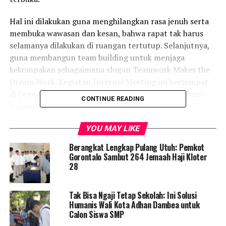
Hal ini dilakukan guna menghilangkan rasa jenuh serta
membuka wawasan dan kesan, bahwa rapat tak harus
selamanya dilakukan di ruangan tertutup. Selanjutnya,
guna membangun team building untuk menjaga
kekompakan sebagaimana slogan Teamwork Makes the
Dream Work. Kegiatan Internal Meeting ini bertempat
di Desa Longalo, Botu Motoli’oluwo, Kabupaten Bone
CONTINUE READING
Bolango, (6/1/2023).
Kepala Bapppeda Kota Gorontalo, Meidy Novieta
YOU MAY LIKE
Silangen, mengungkapkan evaluasi pelaksanaan
Berangkat Lengkap Pulang Utuh: Pemkot
program kegiatan di tahun 2022 dan agenda tahun
Gorontalo Sambut 264 Jemaah Haji Kloter
2023, diantaranya pelaksanaan rapat kerja awal tahun
28
kebijakan RKPD Tahun 2024, penyusunan laporan
evaluasi RPJPD Tahun 2008-2022, melaksanakan
Tak Bisa Ngaji Tetap Sekolah: Ini Solusi
penyusunan ranwal RPJPD Tahun 2025-2045.
Humanis Wali Kota Adhan Dambea untuk
Calon Siswa SMP
“Optimalisasi fungsi pokja PKP, kota layak anak, PUG,