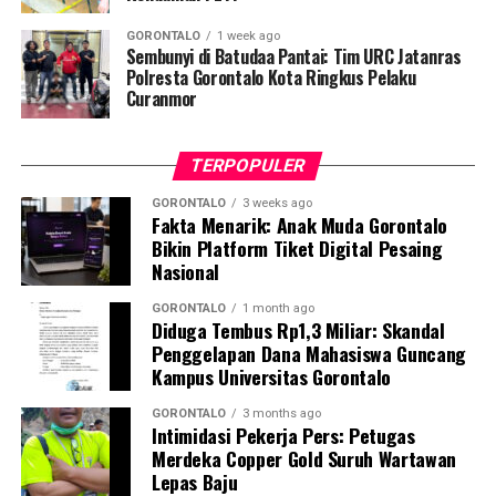
“Sesuai perintah harian Bapak Wali Kota, razia
GORONTALO
1 week ago
penegakan disiplin ini akan kami gelar secara rutin dan
Sembunyi di Batudaa Pantai: Tim URC Jatanras
acak. Setiap pegawai, baik ASN maupun PPPK, yang
Polresta Gorontalo Kota Ringkus Pelaku
Curanmor
kedapatan berkeliaran di luar instansi saat jam kerja
tanpa melampirkan surat izin tertulis, akan langsung
kami amankan dan tertibkan ke Mako Satpol PP Kota
TERPOPULER
Gorontalo,” tegas Marwan Saleh.
GORONTALO
3 weeks ago
Fakta Menarik: Anak Muda Gorontalo
Marwan berharap, shock therapy melalui razia berkala
Bikin Platform Tiket Digital Pesaing
ini mampu menumbuhkan kesadaran kolektif para
Nasional
aparatur agar menghormati regulasi jam kerja, serta
tidak meninggalkan kewajiban pelayanan publik demi
GORONTALO
1 month ago
Diduga Tembus Rp1,3 Miliar: Skandal
kepentingan pribadi.
Penggelapan Dana Mahasiswa Guncang
Kampus Universitas Gorontalo
Terkait mekanisme penindakan, Marwan menjelaskan
bahwa para oknum yang terjaring razia tidak langsung
GORONTALO
3 months ago
Intimidasi Pekerja Pers: Petugas
dijatuhi sanksi disiplin berat. Mereka terlebih dahulu
Merdeka Copper Gold Suruh Wartawan
digiring ke posko untuk menjalani proses administrasi
Lepas Baju
yustisial, meliputi pembuatan Berita Acara Pemeriksaan