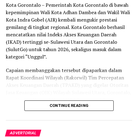
Kota Gorontalo – Pemerintah Kota Gorontalo di bawah
secara menyeluruh, tidak hanya menyasar pengecer
kepemimpinan Wali Kota Adhan Dambea dan Wakil Wali
skala kecil tetapi juga distributor dan toko-toko besar
Kota Indra Gobel (AIR) kembali mengukir prestasi
yang melanggar aturan.
gemilang di tingkat regional. Kota Gorontalo berhasil
Dalam daftar pemeringkatan nasional tersebut, Kota
mencatatkan nilai Indeks Akses Keuangan Daerah
Denpasar menempati posisi puncak dengan tingkat rasa
(IKAD) tertinggi se-Sulawesi Utara dan Gorontalo
aman masyarakat melebihi 81 persen, disusul oleh Kota
(SulutGo) untuk tahun 2026, sekaligus masuk dalam
Yogyakarta, Surakarta, Semarang, Magelang, dan
kategori “Unggul”.
Salatiga.
Capaian membanggakan tersebut dipaparkan dalam
Kota Gorontalo yang berada di urutan ketujuh berhasil
Rapat Koordinasi Wilayah (Rakorwil) Tim Percepatan
mengungguli sejumlah kota berkembang lainnya di
Akses Keuangan Daerah (TPAKD) yang digelar Otoritas
Indonesia, seperti Batam, Tanjung Pinang, dan
Jasa Keuangan (OJK) Wilayah Sulawesi Utara, Gorontalo,
Singkawang. Capaian ini menjadi bukti konkret bahwa
dan Maluku Utara di Hotel NDC Resort and Spa,
CONTINUE READING
Kota Gorontalo terus bertransformasi menjadi daerah
Manado, Sulawesi Utara, Rabu (29/7/2026).
yang aman, nyaman, dan ramah bagi semua.
Delegasi Pemkot Gorontalo dipimpin langsung oleh
Wakil Wali Kota Gorontalo Indra Gobel, didampingi
ADVERTORIAL
Kepala Badan Pendapatan Daerah (Bapenda) Zamronie