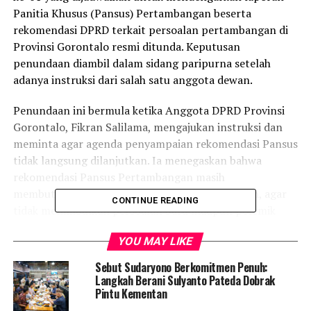
Panitia Khusus (Pansus) Pertambangan beserta
rekomendasi DPRD terkait persoalan pertambangan di
Provinsi Gorontalo resmi ditunda. Keputusan
penundaan diambil dalam sidang paripurna setelah
adanya instruksi dari salah satu anggota dewan.
Penundaan ini bermula ketika Anggota DPRD Provinsi
Gorontalo, Fikran Salilama, mengajukan instruksi dan
meminta agar agenda penyampaian rekomendasi Pansus
tidak langsung dilanjutkan. Ia menegaskan bahwa
rekomendasi Pansus Pertambangan masih
membutuhkan pendalaman dan penyempurnaan, agar
CONTINUE READING
tidak menimbulkan persoalan baru maupun polemik
berkepanjangan di tengah masyarakat.
YOU MAY LIKE
“Persoalan Pansus ini sangat krusial, kami masih ingin
Sebut Sudaryono Berkomitmen Penuh:
menyempurnakan rekomendasi-rekomendasi Pansus
Langkah Berani Sulyanto Pateda Dobrak
agar tidak terjadi persoalan di masyarakat,” ujar Fikran
Pintu Kementan
Salilama saat memberikan instruksi di hadapan