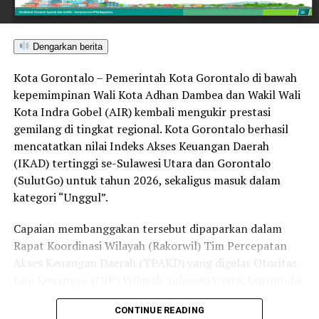
Selain pengukuhan nilai toleransi, kondusivitas daerah
turut ditopang oleh tindakan tegas Pemkot Gorontalo
bersama aparat penegak hukum dalam memberantas
Dengarkan berita
peredaran minuman keras (miras). Penindakan dilakukan
Kota Gorontalo – Pemerintah Kota Gorontalo di bawah
secara menyeluruh, tidak hanya menyasar pengecer
kepemimpinan Wali Kota Adhan Dambea dan Wakil Wali
skala kecil tetapi juga distributor dan toko-toko besar
Kota Indra Gobel (AIR) kembali mengukir prestasi
yang melanggar aturan.
gemilang di tingkat regional. Kota Gorontalo berhasil
Dalam daftar pemeringkatan nasional tersebut, Kota
mencatatkan nilai Indeks Akses Keuangan Daerah
Denpasar menempati posisi puncak dengan tingkat rasa
(IKAD) tertinggi se-Sulawesi Utara dan Gorontalo
aman masyarakat melebihi 81 persen, disusul oleh Kota
(SulutGo) untuk tahun 2026, sekaligus masuk dalam
Yogyakarta, Surakarta, Semarang, Magelang, dan
kategori “Unggul”.
Salatiga.
Capaian membanggakan tersebut dipaparkan dalam
Kota Gorontalo yang berada di urutan ketujuh berhasil
Rapat Koordinasi Wilayah (Rakorwil) Tim Percepatan
mengungguli sejumlah kota berkembang lainnya di
Akses Keuangan Daerah (TPAKD) yang digelar Otoritas
Indonesia, seperti Batam, Tanjung Pinang, dan
Jasa Keuangan (OJK) Wilayah Sulawesi Utara, Gorontalo,
Singkawang. Capaian ini menjadi bukti konkret bahwa
dan Maluku Utara di Hotel NDC Resort and Spa,
CONTINUE READING
Kota Gorontalo terus bertransformasi menjadi daerah
Manado, Sulawesi Utara, Rabu (29/7/2026).