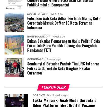
Celebes Bone Mineral Paksakan Konsultasi
Mohamad Nur, menyampaikan bahwa selain mengawal
Publik Amdal di Bonepantai
teknis pelayanan medis, mahasiswa bertindak sebagai
edukator kesehatan masyarakat.
ADVERTORIAL
1 week ago
Gebrakan Wali Kota Adhan Berbuah Manis, Kota
Penyuluhan difokuskan pada pemahaman mekanisme
Gorontalo Masuk Daftar 10 Kota Teraman
Indonesia
penularan, pengenalan gejala awal, pentingnya
pemeriksaan Dahak/TCM, kepatuhan minum obat
BONE BOLANGO
1 week ago
hingga tuntas, serta pengikisan stigma negatif terhadap
Bukan Sekadar Pemasangan Garis Polisi: Polda
penyintas TBC di lingkungan warga.
Gorontalo Buru Pemilik Lubang dan Pengelola
Rendaman PETI
“Literasi kesehatan warga adalah fondasi utama dalam
GORONTALO
1 week ago
memutus rantai penularan TBC. Kami berupaya
Sembunyi di Batudaa Pantai: Tim URC Jatanras
menyampaikan edukasi yang persuasif dan mudah
Polresta Gorontalo Kota Ringkus Pelaku
Curanmor
dipahami agar warga tidak ragu melakukan pemeriksaan
apabila mengalami gejala batuk berkepanjangan,”
terang Taufik.
TERPOPULER
Selain skrining TBC, mahasiswa turut mendampingi
GORONTALO
3 weeks ago
Fakta Menarik: Anak Muda Gorontalo
nakes Puskesmas Talaga Jaya dalam memberikan
Bikin Platform Tiket Digital Pesaing
pelayanan Cek Kesehatan Gratis (CKG), meliputi