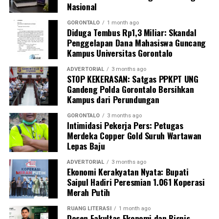
Nasional
pengukuran tekanan darah, cek kadar gula darah, dan
penapisan faktor risiko penyakit tidak menular (PTM)
GORONTALO
1 month ago
Diduga Tembus Rp1,3 Miliar: Skandal
sebagai upaya promotif-preventif.
Penggelapan Dana Mahasiswa Guncang
Kampus Universitas Gorontalo
Perwakilan DPL KKN-PK, Dr. dr. Vivien Novarina A.
Kasim, M.Kes., menegaskan bahwa keterlibatan
ADVERTORIAL
3 months ago
STOP KEKERASAN: Satgas PPKPT UNG
mahasiswa merupakan bentuk perwujudan Tri Dharma
Gandeng Polda Gorontalo Bersihkan
Perguruan Tinggi dalam mengawal transformasi
Kampus dari Perundungan
layanan kesehatan primer.
GORONTALO
3 months ago
“Kehadiran mahasiswa mempercepat jangkauan skema
Intimidasi Pekerja Pers: Petugas
Merdeka Copper Gold Suruh Wartawan
active case finding
TBC yang dicanangkan pemerintah.
Lepas Baju
Sinergi multisektor antara perguruan tinggi, dinas
kesehatan, puskesmas, dan pemerintah desa seperti
ADVERTORIAL
3 months ago
Ekonomi Kerakyatan Nyata: Bupati
inilah yang menjadi kunci sukses pembentukan
Saipul Hadiri Peresmian 1.061 Koperasi
masyarakat sadar sehat,” jelas Dr. Vivien.
Merah Putih
Masyarakat Desa Luwoo menyambut antusias agenda
RUANG LITERASI
1 month ago
terpadu ini. Ratusan warga memanfaatkan layanan
Dosen Fakultas Ekonomi dan Bisnis