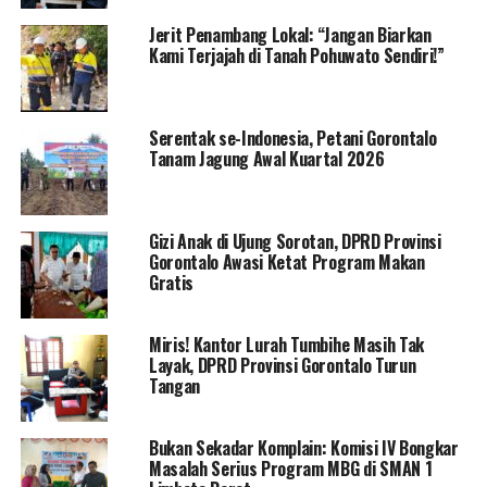
pimpinan dan anggota dewan lainnya.
Jerit Penambang Lokal: “Jangan Biarkan
Kami Terjajah di Tanah Pohuwato Sendiri!”
Fikran juga menilai, dinamika yang berkembang di
masyarakat menunjukkan adanya persepsi bahwa Pansus
Pertambangan belum bekerja secara maksimal. Atas
Serentak se-Indonesia, Petani Gorontalo
dasar itu, ia meminta agar rapat paripurna yang
Tanam Jagung Awal Kuartal 2026
diagendakan hari ini ditunda dan dijadwalkan ulang pada
pekan depan, guna memberi waktu tambahan bagi
Pansus dan anggota DPRD menyempurnakan materi
Gizi Anak di Ujung Sorotan, DPRD Provinsi
rekomendasi.
Gorontalo Awasi Ketat Program Makan
Gratis
Lebih jauh, Fikran meminta agar lembaga legislatif
memberikan ruang yang lebih luas kepada para anggota
Miris! Kantor Lurah Tumbihe Masih Tak
dewan untuk menyampaikan berbagai pertimbangan,
Layak, DPRD Provinsi Gorontalo Turun
pandangan kritis, dan masukan substantif terhadap
Tangan
rekomendasi Pansus Pertambangan. “Beri ruang kepada
kami untuk memberikan pertimbangan dan masukan di
Bukan Sekadar Komplain: Komisi IV Bongkar
rekomendasi Pansus Pertambangan,” tutup Fikran.
Masalah Serius Program MBG di SMAN 1