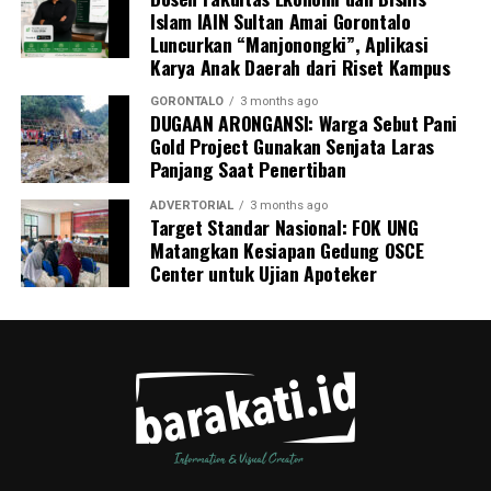
Islam IAIN Sultan Amai Gorontalo
pemeriksaan kesehatan gratis sekaligus berkonsultasi
Luncurkan “Manjonongki”, Aplikasi
mengenai pola hidup bersih dan sehat (PHBS)
Karya Anak Daerah dari Riset Kampus
pencegahan tuberkulosis.
GORONTALO
3 months ago
DUGAAN ARONGANSI: Warga Sebut Pani
Gold Project Gunakan Senjata Laras
Panjang Saat Penertiban
ADVERTORIAL
3 months ago
Target Standar Nasional: FOK UNG
Matangkan Kesiapan Gedung OSCE
Center untuk Ujian Apoteker