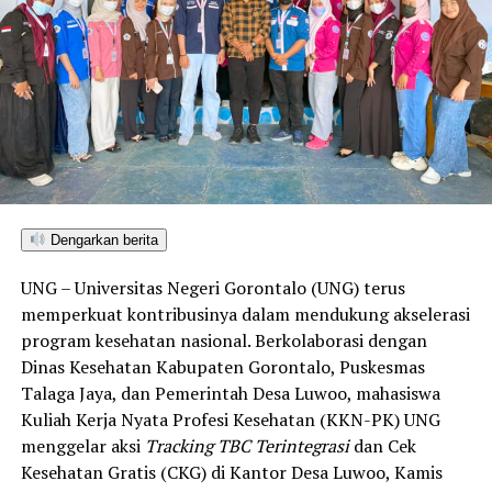
Berdasarkan data Bappenas, Kota Gorontalo meraih
skor IKAD 2026 sebesar 6,39—posisi tertinggi dibanding
seluruh kabupaten/kota di Provinsi Gorontalo maupun
Sulawesi Utara. Skor ini melampaui target yang
ditetapkan dan mengantarkan Kota Gorontalo menjadi
satu-satunya daerah di wilayah tersebut yang
menembus kategori “Unggul”. Sementara kabupaten lain
di Gorontalo masih berada pada kategori “Berkembang”
hingga menuju “Unggul”.
Dengarkan berita
“Alhamdulillah, nilai IKAD Kota Gorontalo tercatat yang
UNG – Universitas Negeri Gorontalo (UNG) terus
tertinggi di kawasan SulutGo sebagaimana dipaparkan
memperkuat kontribusinya dalam mendukung akselerasi
dalam Rakorwil TPAKD,” ungkap Wawali Indra Gobel
program kesehatan nasional. Berkolaborasi dengan
usai kegiatan.
Dinas Kesehatan Kabupaten Gorontalo, Puskesmas
Talaga Jaya, dan Pemerintah Desa Luwoo, mahasiswa
Indra menambahkan, skor IKAD ini membuktikan bahwa
Kuliah Kerja Nyata Profesi Kesehatan (KKN-PK) UNG
tingkat keterjangkauan, pemanfaatan, serta inklusivitas
menggelar aksi
Tracking TBC Terintegrasi
dan Cek
layanan keuangan bagi masyarakat di Kota Gorontalo
Kesehatan Gratis (CKG) di Kantor Desa Luwoo, Kamis
berada di posisi terdepan.