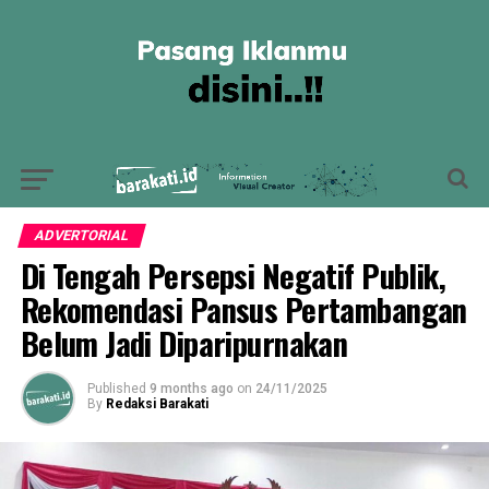
ADVERTORIAL
Di Tengah Persepsi Negatif Publik,
Rekomendasi Pansus Pertambangan
Belum Jadi Diparipurnakan
Published
9 months ago
on
24/11/2025
By
Redaksi Barakati