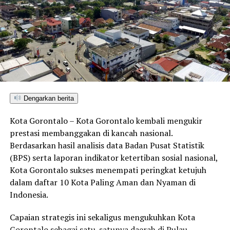
DON'T MISS
Tak Hanya Teori, Mahasiswa Administrasi Publik UNG
Buktikan Aksi lewat Website Desa Lahumbo
Dengarkan berita
Kota Gorontalo – Kota Gorontalo kembali mengukir
prestasi membanggakan di kancah nasional.
Berdasarkan hasil analisis data Badan Pusat Statistik
(BPS) serta laporan indikator ketertiban sosial nasional,
Kota Gorontalo sukses menempati peringkat ketujuh
dalam daftar 10 Kota Paling Aman dan Nyaman di
Indonesia.
Capaian strategis ini sekaligus mengukuhkan Kota
Gorontalo sebagai satu-satunya daerah di Pulau