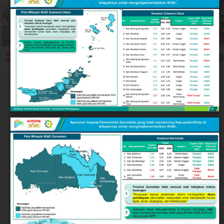
Rendahnya angka kriminalitas jalanan dan minimnya
potensi gesekan sosial menjadikan Kota Gorontalo kian
ideal sebagai destinasi investasi, pusat pendidikan,
maupun kawasan hunian yang aman bagi warga lokal
dan pendatang.
Keberhasilan ini tidak terlepas dari langkah strategis
Pemerintah Kota Gorontalo di bawah kepemimpinan
Wali Kota Adhan Dambea. Salah satu pilar utamanya
adalah penguatan nilai-nilai toleransi antarumat
beragama secara inklusif.
Wali Kota Adhan Dambea menegaskan komitmennya
untuk menjadi mengayom bagi seluruh lapisan
masyarakat tanpa membedakan latar belakang agama.
Komitmen ini diwujudkan lewat dukungan nyata
terhadap berbagai agenda keagamaan, termasuk bagi
kelompok minoritas.