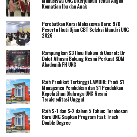
Mahasiswa UNG Diterjunkan Tekan Angka
Kematian Ibu dan Anak
Perebutkan Kursi Mahasiswa Baru: 970
Peserta Ikuti Ujian CBT Seleksi Mandiri UNG
2026
Rampungkan S3 Ilmu Hukum di Unsrat: Dr
Dolot Alhasni Bakung Resmi Perkuat SDM
“Turnamen ini juga momen untuk mempererat
Akademik FH UNG
silaturahmi antara stakeholder,” ungkapnya.
Raih Predikat Tertinggi LAMDIK: Prodi S1
Turnamen tersebut diikuti oleh sejumlah pimpinan
Manajemen Pendidikan dan S1 Pendidikan
daerah, pimpinan instansi vertikal, pimpinan universitas
Kepelatihan Olahraga UNG Resmi
negeri yang hadir pada puncak Dies Natalis UNG, dan
Terakreditasi Unggul
masyarakat pecinta golf.
Raih S-1 dan S-2 dalam 5 Tahun: Terobosan
Baru UNG Siapkan Program Fast Track
Double Degree
RELATED TOPICS:
EDUART WOLOK
MENPORA RI
REKTOR UNG
TURNAMEN GOLF
UNIVERSITAS NEGERI GORONTALO
ZAINUDIN AMALI