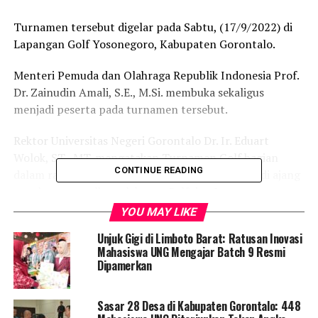
Turnamen tersebut digelar pada Sabtu, (17/9/2022) di
Lapangan Golf Yosonegoro, Kabupaten Gorontalo.
Menteri Pemuda dan Olahraga Republik Indonesia Prof.
Dr. Zainudin Amali, S.E., M.Si. membuka sekaligus
menjadi peserta pada turnamen tersebut.
Rektor Universitas Negeri Gorontalo Dr. Ir. Eduart
Wolok, ST., MT. mengatakan Turnamen Golf bagian
CONTINUE READING
dalam rangka Dies Natalis ke-59 UNG dan menjadi ajang
untuk mengenalkan olahraga Golf dan Lapangan
Yosonegoro yang ada di Provinsi Gorontalo.
YOU MAY LIKE
Unjuk Gigi di Limboto Barat: Ratusan Inovasi
Mahasiswa UNG Mengajar Batch 9 Resmi
Dipamerkan
Sasar 28 Desa di Kabupaten Gorontalo: 448