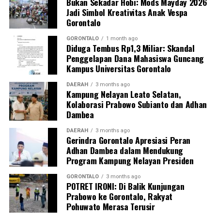
Bukan Sekadar Hobi: Mods Mayday 2026
Jadi Simbol Kreativitas Anak Vespa
Pelatihan berlangsung interaktif lewat simulasi
Gorontalo
penanganan awal, diskusi kasus, hingga penyamaan
persepsi peran keluarga dalam pengawasan masa
GORONTALO
1 month ago
Diduga Tembus Rp1,3 Miliar: Skandal
kehamilan.
Penggelapan Dana Mahasiswa Guncang
Kampus Universitas Gorontalo
Inisiatif
BUMIL TANGGUH
menjadi wujud nyata
komitmen KKN Profesi Kesehatan UNG 2026 dalam
DAERAH
3 months ago
Kampung Nelayan Leato Selatan,
mengoptimalkan pengawasan kehamilan risiko tinggi.
Kolaborasi Prabowo Subianto dan Adhan
Melalui sinergi mahasiswa, kader, dan pemerintah desa,
Dambea
UNG berharap terbangun sistem mitigasi kebencanan
maternal yang tanggap, terintegrasi, dan berkelanjutan.
DAERAH
3 months ago
Gerindra Gorontalo Apresiasi Peran
Adhan Dambea dalam Mendukung
Program Kampung Nelayan Presiden
GORONTALO
3 months ago
POTRET IRONI: Di Balik Kunjungan
Prabowo ke Gorontalo, Rakyat
Pohuwato Merasa Terusir