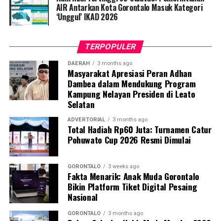
meluncurkan
Buku Panduan Manajemen
AIR Antarkan Kota Gorontalo Masuk Kategori
‘Unggul’ IKAD 2026
Kegawatdaruratan Ibu Hamil pada Situasi Bencana
. Buku
petunjuk praktis ini berfungsi sebagai pedoman standar
bagi kader dalam melakukan deteksi dini,
TERPOPULER
pendampingan, hingga skenario evakuasi ibu hamil
berisiko tinggi.
DAERAH
3 months ago
Masyarakat Apresiasi Peran Adhan
Dambea dalam Mendukung Program
Dosen Pembimbing Lapangan (DPL) KKN Profesi
Kampung Nelayan Presiden di Leato
Kesehatan UNG menegaskan bahwa pemberdayaan
Selatan
kader berbasis komunitas merupakan instrumen krusial
dalam mempercepat penurunan Angka Kematian Ibu
ADVERTORIAL
3 months ago
Total Hadiah Rp60 Juta: Turnamen Catur
(AKI) dan Angka Kematian Anak (AKA).
Pohuwato Cup 2026 Resmi Dimulai
“Penyelamatan jiwa ibu hamil saat bencana tidak bisa
hanya bergantung pada fasilitas kesehatan formal.
GORONTALO
3 weeks ago
Fakta Menarik: Anak Muda Gorontalo
Harus ada sistem kesiapsiagaan berbasis masyarakat
Bikin Platform Tiket Digital Pesaing
yang solid. Kehadiran buku panduan ini memperjelas
Nasional
alur koordinasi penanganan darurat di lapangan,” ujar
DPL KKN.
GORONTALO
3 months ago