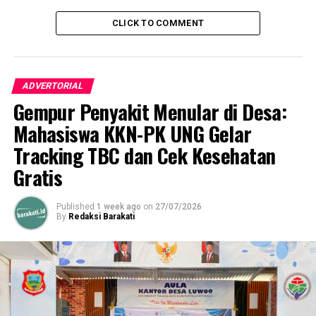
CLICK TO COMMENT
UP NEXT
Pendataan Regsosek di Kota Gorontalo Dimulai 15
September Mendatang
DON'T MISS
ADVERTORIAL
Sosialisasi Ketaspenan, Marten Taha: Persiapkan Diri
Hadapi Masa Pensiun
Gempur Penyakit Menular di Desa:
Mahasiswa KKN-PK UNG Gelar
Tracking TBC dan Cek Kesehatan
Gratis
Published
1 week ago
on
27/07/2026
By
Redaksi Barakati