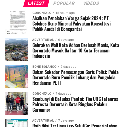
LATEST
POPULAR
VIDEOS
dibekali keterampilan mengidentifikasi tanda bahaya
kehamilan, memberikan pertolongan pertama maternal,
GORONTALO
15 hours ago
serta mengoordinasikan mekanisme rujukan cepat (
Abaikan Penolakan Warga Sejak 2024: PT
fast-
Celebes Bone Mineral Paksakan Konsultasi
track referral
).
Publik Amdal di Bonepantai
Koordinator Desa KKN Profesi Kesehatan UNG Desa
ADVERTORIAL
6 days ago
Hutadaa menekankan pentingnya posisi strategis kader
Gebrakan Wali Kota Adhan Berbuah Manis, Kota
Gorontalo Masuk Daftar 10 Kota Teraman
yang bersinggungan langsung dengan masyarakat
Indonesia
harian.
BONE BOLANGO
7 days ago
“Kader adalah pihak terdekat dengan ibu hamil dan
Bukan Sekadar Pemasangan Garis Polisi: Polda
keluarganya. Melalui program ini, kami ingin
Gorontalo Buru Pemilik Lubang dan Pengelola
Rendaman PETI
memastikan kader di Desa Hutadaa memiliki
kesiapsiagaan tinggi dalam mengenali
GORONTALO
7 days ago
kegawatdaruratan kehamilan, terutama di tengah situasi
Sembunyi di Batudaa Pantai: Tim URC Jatanras
krisis bencana, serta mampu berkoordinasi secara efektif
Polresta Gorontalo Kota Ringkus Pelaku
Curanmor
dengan tenaga kesehatan,” jelasnya.
ADVERTORIAL
7 days ago
Selain sesi edukasi teknis, mahasiswa UNG turut
Raih Nilai Tertinggi se-SulutGo: Pemerintahan