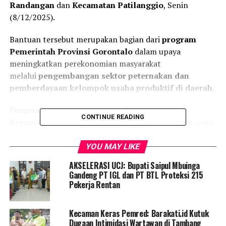
Randangan
dan
Kecamatan Patilanggio
, Senin
(8/12/2025).
Bantuan tersebut merupakan bagian dari
program
Pemerintah Provinsi Gorontalo
dalam upaya
meningkatkan perekonomian masyarakat
melalui
pengembangan sektor peternakan dan
pemberdayaan kelompok usaha produktif di daerah.
Penyerahan simbolis dimulai di
Desa Omayuwa,
CONTINUE READING
Kecamatan Randangan
, di mana Gubernur dan Bupati
disambut hangat oleh para anggota kelompok ternak
yang didampingi
Camat Randangan Saharudin
YOU MAY LIKE
Saleh
serta
Kepala Desa Omayuwa
.
AKSELERASI UCJ: Bupati Saipul Mbuinga
Suasana antusias tampak saat bantuan sapi diserahkan
Gandeng PT IGL dan PT BTL Proteksi 215
langsung oleh Gubernur kepada perwakilan kelompok
Pekerja Rentan
penerima.
Kecaman Keras Pemred: Barakati.id Kutuk
Setelah dari Randangan, rombongan melanjutkan
Dugaan Intimidasi Wartawan di Tambang