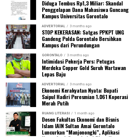
Diduga Tembus Rp1,3 Miliar: Skandal
sebagai upaya promotif-preventif.
Penggelapan Dana Mahasiswa Guncang
Kampus Universitas Gorontalo
Perwakilan DPL KKN-PK, Dr. dr. Vivien Novarina A.
Kasim, M.Kes., menegaskan bahwa keterlibatan
ADVERTORIAL
3 months ago
STOP KEKERASAN: Satgas PPKPT UNG
mahasiswa merupakan bentuk perwujudan Tri Dharma
Gandeng Polda Gorontalo Bersihkan
Perguruan Tinggi dalam mengawal transformasi
Kampus dari Perundungan
layanan kesehatan primer.
GORONTALO
3 months ago
“Kehadiran mahasiswa mempercepat jangkauan skema
Intimidasi Pekerja Pers: Petugas
Merdeka Copper Gold Suruh Wartawan
active case finding
TBC yang dicanangkan pemerintah.
Lepas Baju
Sinergi multisektor antara perguruan tinggi, dinas
kesehatan, puskesmas, dan pemerintah desa seperti
ADVERTORIAL
3 months ago
Ekonomi Kerakyatan Nyata: Bupati
inilah yang menjadi kunci sukses pembentukan
Saipul Hadiri Peresmian 1.061 Koperasi
masyarakat sadar sehat,” jelas Dr. Vivien.
Merah Putih
Masyarakat Desa Luwoo menyambut antusias agenda
RUANG LITERASI
1 month ago
terpadu ini. Ratusan warga memanfaatkan layanan
Dosen Fakultas Ekonomi dan Bisnis
Islam IAIN Sultan Amai Gorontalo
pemeriksaan kesehatan gratis sekaligus berkonsultasi
Luncurkan “Manjonongki”, Aplikasi
mengenai pola hidup bersih dan sehat (PHBS)