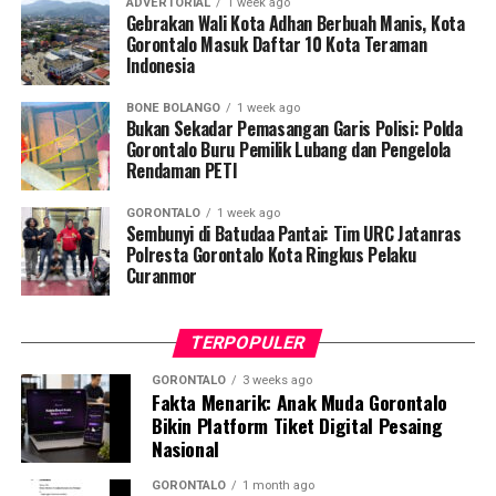
ADVERTORIAL
1 week ago
Gebrakan Wali Kota Adhan Berbuah Manis, Kota
Penyuluhan difokuskan pada pemahaman mekanisme
Gorontalo Masuk Daftar 10 Kota Teraman
Indonesia
penularan, pengenalan gejala awal, pentingnya
pemeriksaan Dahak/TCM, kepatuhan minum obat
BONE BOLANGO
1 week ago
hingga tuntas, serta pengikisan stigma negatif terhadap
Bukan Sekadar Pemasangan Garis Polisi: Polda
penyintas TBC di lingkungan warga.
Gorontalo Buru Pemilik Lubang dan Pengelola
Rendaman PETI
“Literasi kesehatan warga adalah fondasi utama dalam
GORONTALO
1 week ago
memutus rantai penularan TBC. Kami berupaya
Sembunyi di Batudaa Pantai: Tim URC Jatanras
menyampaikan edukasi yang persuasif dan mudah
Polresta Gorontalo Kota Ringkus Pelaku
Curanmor
dipahami agar warga tidak ragu melakukan pemeriksaan
apabila mengalami gejala batuk berkepanjangan,”
terang Taufik.
TERPOPULER
Selain skrining TBC, mahasiswa turut mendampingi
GORONTALO
3 weeks ago
Fakta Menarik: Anak Muda Gorontalo
nakes Puskesmas Talaga Jaya dalam memberikan
Bikin Platform Tiket Digital Pesaing
pelayanan Cek Kesehatan Gratis (CKG), meliputi
Nasional
pengukuran tekanan darah, cek kadar gula darah, dan
penapisan faktor risiko penyakit tidak menular (PTM)
GORONTALO
1 month ago