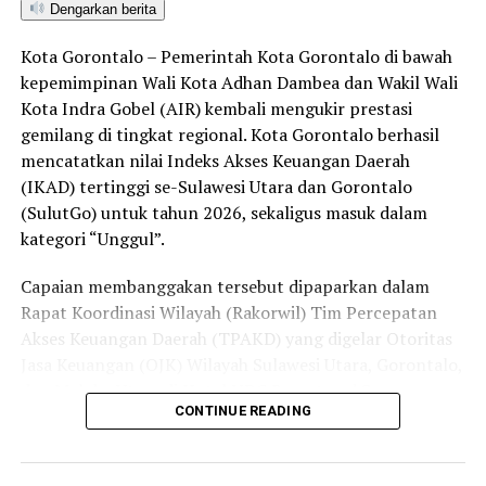
bersama aparat penegak hukum dalam memberantas
Dengarkan berita
peredaran minuman keras (miras). Penindakan dilakukan
Kota Gorontalo – Pemerintah Kota Gorontalo di bawah
secara menyeluruh, tidak hanya menyasar pengecer
kepemimpinan Wali Kota Adhan Dambea dan Wakil Wali
skala kecil tetapi juga distributor dan toko-toko besar
Kota Indra Gobel (AIR) kembali mengukir prestasi
yang melanggar aturan.
gemilang di tingkat regional. Kota Gorontalo berhasil
Dalam daftar pemeringkatan nasional tersebut, Kota
mencatatkan nilai Indeks Akses Keuangan Daerah
Denpasar menempati posisi puncak dengan tingkat rasa
(IKAD) tertinggi se-Sulawesi Utara dan Gorontalo
aman masyarakat melebihi 81 persen, disusul oleh Kota
(SulutGo) untuk tahun 2026, sekaligus masuk dalam
Yogyakarta, Surakarta, Semarang, Magelang, dan
kategori “Unggul”.
Salatiga.
Capaian membanggakan tersebut dipaparkan dalam
Kota Gorontalo yang berada di urutan ketujuh berhasil
Rapat Koordinasi Wilayah (Rakorwil) Tim Percepatan
mengungguli sejumlah kota berkembang lainnya di
Akses Keuangan Daerah (TPAKD) yang digelar Otoritas
Indonesia, seperti Batam, Tanjung Pinang, dan
Jasa Keuangan (OJK) Wilayah Sulawesi Utara, Gorontalo,
Singkawang. Capaian ini menjadi bukti konkret bahwa
dan Maluku Utara di Hotel NDC Resort and Spa,
CONTINUE READING
Kota Gorontalo terus bertransformasi menjadi daerah
Manado, Sulawesi Utara, Rabu (29/7/2026).
yang aman, nyaman, dan ramah bagi semua.
Delegasi Pemkot Gorontalo dipimpin langsung oleh