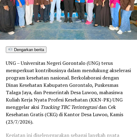
seluruh kabupaten/kota di Provinsi Gorontalo maupun
Sulawesi Utara. Skor ini melampaui target yang
ditetapkan dan mengantarkan Kota Gorontalo menjadi
satu-satunya daerah di wilayah tersebut yang
menembus kategori “Unggul”. Sementara kabupaten lain
di Gorontalo masih berada pada kategori “Berkembang”
hingga menuju “Unggul”.
Dengarkan berita
“Alhamdulillah, nilai IKAD Kota Gorontalo tercatat yang
UNG – Universitas Negeri Gorontalo (UNG) terus
tertinggi di kawasan SulutGo sebagaimana dipaparkan
memperkuat kontribusinya dalam mendukung akselerasi
dalam Rakorwil TPAKD,” ungkap Wawali Indra Gobel
program kesehatan nasional. Berkolaborasi dengan
usai kegiatan.
Dinas Kesehatan Kabupaten Gorontalo, Puskesmas
Talaga Jaya, dan Pemerintah Desa Luwoo, mahasiswa
Indra menambahkan, skor IKAD ini membuktikan bahwa
Kuliah Kerja Nyata Profesi Kesehatan (KKN-PK) UNG
tingkat keterjangkauan, pemanfaatan, serta inklusivitas
menggelar aksi
Tracking TBC Terintegrasi
dan Cek
layanan keuangan bagi masyarakat di Kota Gorontalo
Kesehatan Gratis (CKG) di Kantor Desa Luwoo, Kamis
berada di posisi terdepan.
(23/7/2026).
Predikat “Unggul” yang diraih Pemerintahan AIR
Kegiatan ini diselenggarakan sebagai langkah nyata
menjadi indikator kuat atas keberhasilan pemerintah