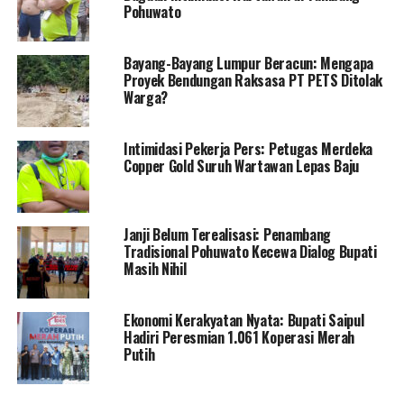
kunjungan ke
Desa Dulomo, Kecamatan Patilanggio
,
Pohuwato
tempat penyerahan bantuan berikutnya. Di lokasi ini,
Gubernur dan Bupati diterima oleh
Camat Patilanggio
Bayang-Bayang Lumpur Beracun: Mengapa
Bani Imra Kaluku
, bersama para kelompok ternak
Proyek Bendungan Raksasa PT PETS Ditolak
penerima manfaat.
Warga?
Acara berlangsung di lapangan Desa Dulomo dengan
melibatkan seluruh anggota penerima bantuan dari dua
Intimidasi Pekerja Pers: Petugas Merdeka
desa di wilayah tersebut.
Copper Gold Suruh Wartawan Lepas Baju
Dalam sambutannya,
Bupati Saipul A.
Mbuinga
menyampaikan apresiasi dan ucapan terima
Janji Belum Terealisasi: Penambang
kasih kepada
Pemerintah Provinsi Gorontalo
,
Tradisional Pohuwato Kecewa Dialog Bupati
khususnya kepada
Gubernur Gusnar Ismail
, atas
Masih Nihil
perhatian yang terus diberikan kepada masyarakat
Pohuwato.
Ekonomi Kerakyatan Nyata: Bupati Saipul
Hadiri Peresmian 1.061 Koperasi Merah
“Semoga bantuan dan
Putih
perhatian dari pemerintah