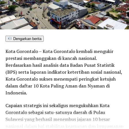
harapnya.
Sementara itu,
Camat Randangan Saharudin
Saleh
menyampaikan rasa syukur dan terima kasih atas
bantuan
11 ekor sapi
yang disalurkan untuk kelompok
Dengarkan berita
ternak di
Desa Huyula dan Desa Omayuwa
.
Kelompok ternak di
Desa Omayuwa mendapatkan 6
Kota Gorontalo – Kota Gorontalo kembali mengukir
ekor sapi
, sedangkan
Desa Huyula menerima 5 ekor
prestasi membanggakan di kancah nasional.
sapi.
Berdasarkan hasil analisis data Badan Pusat Statistik
(BPS) serta laporan indikator ketertiban sosial nasional,
Senada dengan itu,
Camat Patilanggio Bani Imran
Kota Gorontalo sukses menempati peringkat ketujuh
Kaluku
juga mengapresiasi perhatian pemerintah
dalam daftar 10 Kota Paling Aman dan Nyaman di
provinsi melalui bantuan
20 ekor sapi
untuk dua desa di
Indonesia.
wilayahnya.
Kelompok ternak di
Desa Dulomo menerima 12 ekor
Capaian strategis ini sekaligus mengukuhkan Kota
sapi
, sementara
Desa Dudepo memperoleh 8 ekor
Gorontalo sebagai satu-satunya daerah di Pulau
sapi.
Sulawesi yang berhasil menembus jajaran 10 besar
nasional dalam hal stabilitas keamanan dan kenyamanan