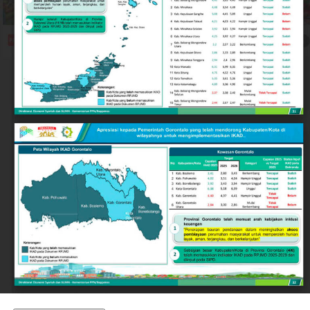
ideal sebagai destinasi investasi, pusat pendidikan,
maupun kawasan hunian yang aman bagi warga lokal
dan pendatang.
Keberhasilan ini tidak terlepas dari langkah strategis
Pemerintah Kota Gorontalo di bawah kepemimpinan
Wali Kota Adhan Dambea. Salah satu pilar utamanya
adalah penguatan nilai-nilai toleransi antarumat
beragama secara inklusif.
Wali Kota Adhan Dambea menegaskan komitmennya
untuk menjadi mengayom bagi seluruh lapisan
masyarakat tanpa membedakan latar belakang agama.
Komitmen ini diwujudkan lewat dukungan nyata
terhadap berbagai agenda keagamaan, termasuk bagi
kelompok minoritas.
Selain pengukuhan nilai toleransi, kondusivitas daerah
turut ditopang oleh tindakan tegas Pemkot Gorontalo