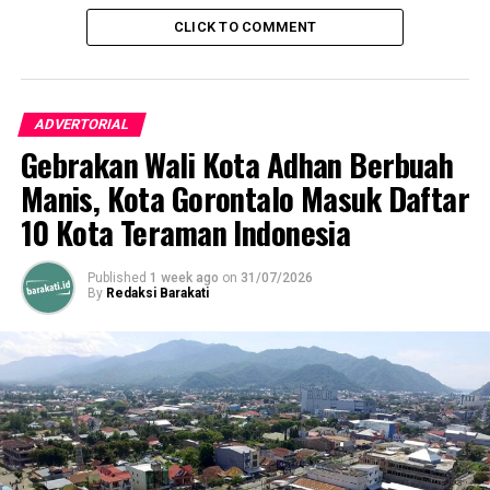
provinsi terus bertambah
CLICK TO COMMENT
di masa mendatang,” ujar
Bupati Saipul.
ADVERTORIAL
Ia juga berpesan kepada para kelompok ternak
Gebrakan Wali Kota Adhan Berbuah
agar
mengelola bantuan sapi ini secara bertanggung
Manis, Kota Gorontalo Masuk Daftar
jawab
, memeliharanya dengan baik, serta tidak
10 Kota Teraman Indonesia
menjualnya.
“Kalau bantuan ini dikelola
Published
1 week ago
on
31/07/2026
By
Redaksi Barakati
dengan baik, hasilnya akan
menambah pendapatan
kelompok dan berdampak
langsung pada
kesejahteraan keluarga,”