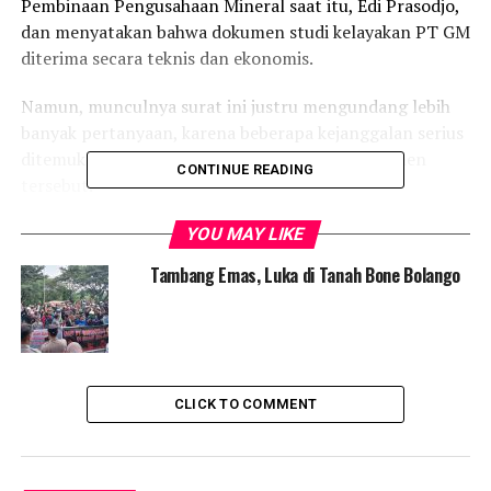
Pembinaan Pengusahaan Mineral saat itu, Edi Prasodjo,
dan menyatakan bahwa dokumen studi kelayakan PT GM
diterima secara teknis dan ekonomis.
Namun, munculnya surat ini justru mengundang lebih
banyak pertanyaan, karena beberapa kejanggalan serius
ditemukan dalam distribusi dan substansi dokumen
CONTINUE READING
tersebut.
Dalam surat tersebut, disebutkan bahwa tembusan
YOU MAY LIKE
dikirim ke beberapa instansi, termasuk Kepala Dinas
Tambang Emas, Luka di Tanah Bone Bolango
Pertambangan dan Energi Provinsi Gorontalo, serta
Kepala Dinas Kehutanan, Pertambangan, dan Energi
Kabupaten Bone Bolango.
Namun dalam rapat Pansus yang digelar pekan lalu,
CLICK TO COMMENT
perwakilan Dinas ESDM Provinsi Gorontalo menyatakan
tidak pernah menerima surat tersebut.
“Kami tidak pernah menerima surat itu sebelumnya. Baru