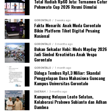
Total Hadiah Rp60 Juta: Turnamen Catur
menginterogasi sejumlah saksi untuk membongkar
Pohuwato Cup 2026 Resmi Dimulai
jaringan penambangan ilegal tersebut secara
menyeluruh.
GORONTALO
3 weeks ago
Fakta Menarik: Anak Muda Gorontalo
“Kami mengapresiasi keberanian warga yang
Bikin Platform Tiket Digital Pesaing
melaporkan aktivitas ilegal ini. Partisipasi aktif
Nasional
masyarakat sangat krusial dalam menjaga kondusivitas
keamanan serta kelestarian ekosistem lingkungan di
GORONTALO
3 months ago
Bukan Sekadar Hobi: Mods Mayday 2026
Kabupaten Pohuwato,” tambah IPTU Renly.
Jadi Simbol Kreativitas Anak Vespa
Gorontalo
Polres Pohuwato mengimbau seluruh elemen
masyarakat agar tidak tergiur terlibat dalam aktivitas
GORONTALO
1 month ago
Diduga Tembus Rp1,3 Miliar: Skandal
pertambangan ilegal dan segera melapor ke pihak
Penggelapan Dana Mahasiswa Guncang
berwajib apabila menemukan indikasi kegiatan PETI di
Kampus Universitas Gorontalo
wilayahnya.
DAERAH
3 months ago
Kampung Nelayan Leato Selatan,
Kolaborasi Prabowo Subianto dan Adhan
Dambea