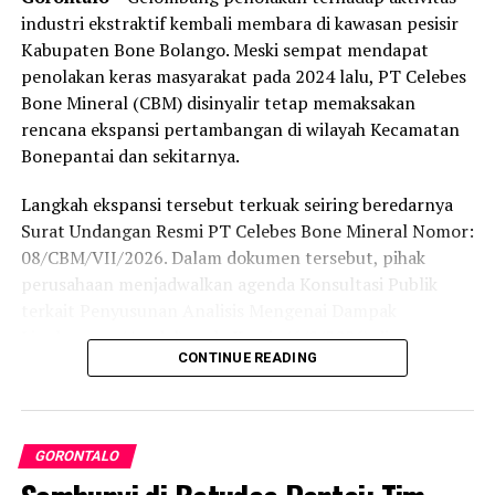
industri ekstraktif kembali membara di kawasan pesisir
Kabupaten Bone Bolango. Meski sempat mendapat
penolakan keras masyarakat pada 2024 lalu, PT Celebes
Bone Mineral (CBM) disinyalir tetap memaksakan
rencana ekspansi pertambangan di wilayah Kecamatan
Bonepantai dan sekitarnya.
Langkah ekspansi tersebut terkuak seiring beredarnya
Surat Undangan Resmi PT Celebes Bone Mineral Nomor:
08/CBM/VII/2026. Dalam dokumen tersebut, pihak
Dengarkan berita
perusahaan menjadwalkan agenda Konsultasi Publik
Tak hanya soal distribusi, sebelumnya ada juga temuan
terkait Penyusunan Analisis Mengenai Dampak
tentang dokumen yang menyebutkan proyek PT GM
Lingkungan (Amdal) pada Kamis (6/8/2026) di
berada di Sungai Mak, Provinsi Kalimantan Selatan
CONTINUE READING
Kecamatan Bonepantai. Forum ini digelar sebagai
padahal faktanya, operasional tambang berada di
tahapan wajib guna menaikkan status Izin Usaha
Kecamatan Suwawa Timur dan Kec, Bulawa, kec, Bone
Pertambangan (IUP) ke tahap Operasi Produksi.
Raya, Kabupaten Bone Bolango, Provinsi Gorontalo.
GORONTALO
Rencana konsultasi publik tersebut menyasar cakupan
“Ini sangat fatal. Jika lokasi dalam surat saja salah, maka
wilayah yang terbilang luas. Pihak perusahaan