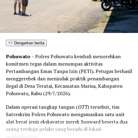
penangkapan tanpa perlawanan. Saat ini pelaku beserta
barang bukti telah diamankan di Mako Polresta
Gorontalo Kota guna menjalani proses hukum lebih
lanjut.
Dengarkan berita
Pohuwato
– Polres Pohuwato kembali menorehkan
komitmen tegas dalam menumpas aktivitas
Pertambangan Emas Tanpa Izin (PETI). Petugas berhasil
menggerebek dan menindak praktik penambangan
ilegal di Desa Teratai, Kecamatan Marisa, Kabupaten
Pohuwato, Rabu (29/7/2026).
Dalam operasi tangkap tangan (
OTT
) tersebut, tim
Satreskrim Polres Pohuwato mengamankan satu unit
alat berat jenis ekskavator merek Sunward beserta dua
orang terduga pelaku yang berada di lokasi
penambangan.