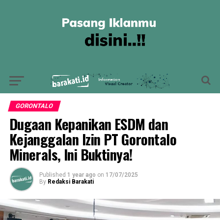
GORONTALO
Dugaan Kepanikan ESDM dan
Kejanggalan Izin PT Gorontalo
Minerals, Ini Buktinya!
Published
1 year ago
on
17/07/2025
By
Redaksi Barakati