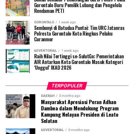
Gorontalo Buru Pemilik Lubang dan Pengelola
Kapolres Pohuwato AKBP H. Busroni, S.I.K., M.H.
Rendaman PETI
melalui Kasat Reskrim IPTU Renly H. Turangan, S.H.
GORONTALO
1 week ago
menegaskan bahwa operasi penindakan ini merupakan
Sembunyi di Batudaa Pantai: Tim URC Jatanras
bukti nyata komitmen kepolisian dalam menegakkan
Polresta Gorontalo Kota Ringkus Pelaku
Curanmor
hukum tanpa pandang bulu terhadap segala bentuk
perusakan lingkungan.
ADVERTORIAL
1 week ago
Raih Nilai Tertinggi se-SulutGo: Pemerintahan
“Kami tidak akan mentoleransi aktivitas pertambangan
AIR Antarkan Kota Gorontalo Masuk Kategori
tanpa izin di wilayah Pohuwato. Siapa pun yang terbukti
‘Unggul’ IKAD 2026
melanggar hukum akan kami tindak tegas dan proses
sesuai ketentuan yang berlaku. Komitmen kami jelas,
TERPOPULER
penegakan hukum terhadap PETI dilakukan secara
berkelanjutan,” tegas IPTU Renly.
DAERAH
3 months ago
Masyarakat Apresiasi Peran Adhan
Dambea dalam Mendukung Program
Saat ini seluruh barang bukti beserta kedua terduga
Kampung Nelayan Presiden di Leato
pelaku telah digelandang ke Mapolres Pohuwato guna
Selatan
menjalani pemeriksaan intensif. Penyidik Satreskrim
masih melengkapi administrasi penyidikan (mindik) dan
ADVERTORIAL
3 months ago