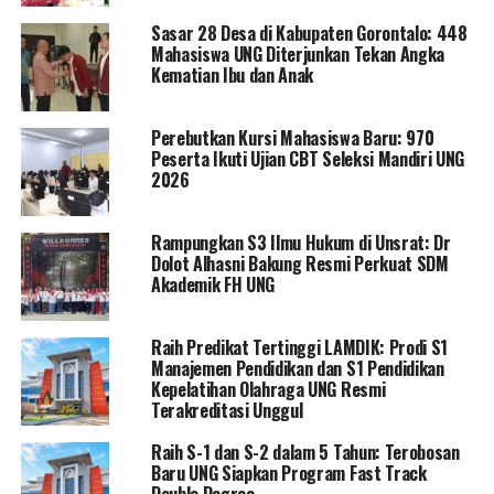
Pada Konferensi tersebut, seluruh rektor juga
Sasar 28 Desa di Kabupaten Gorontalo: 448
Mahasiswa UNG Diterjunkan Tekan Angka
melakukan deklarasi terkait Pemilu 2024 dengan slogan,
Kematian Ibu dan Anak
Siap Berkontribusi dan Melakukan Aksi Nyata
Mewujudkan Demokrasi Indonesia Berkualitas dan
Perebutkan Kursi Mahasiswa Baru: 970
Bermartabat Berbiaya Murah Serta Tanpa Kecurangan
Peserta Ikuti Ujian CBT Seleksi Mandiri UNG
dan Politik Uang.
2026
Rampungkan S3 Ilmu Hukum di Unsrat: Dr
RELATED TOPICS:
EDUART WOLOK
Dolot Alhasni Bakung Resmi Perkuat SDM
FORUM REKTOR INDONESIA
REKTOR UNG
Akademik FH UNG
UNIVERSITAS NEGERI GORONTALO
WAKIL KETUA FORUM REKTOR INDONESIA
UP NEXT
Raih Predikat Tertinggi LAMDIK: Prodi S1
Bupati Saipul Perjuangkan Pengerjaan Jalan di
Manajemen Pendidikan dan S1 Pendidikan
Pohuwato Diakomodir Kementerian PUPR
Kepelatihan Olahraga UNG Resmi
Terakreditasi Unggul
DON'T MISS
Fadel Mbuinga: Kedepan Para Peserta Upacara Sumpah
Raih S-1 dan S-2 dalam 5 Tahun: Terobosan
Pemuda Diminta Kenakan Pakaian Adat
Baru UNG Siapkan Program Fast Track
Double Degree