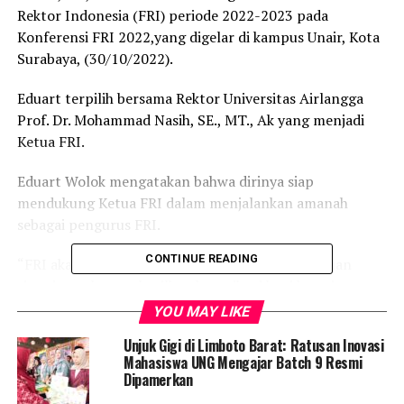
Rektor Indonesia (FRI) periode 2022-2023 pada
Konferensi FRI 2022,yang digelar di kampus Unair, Kota
Surabaya, (30/10/2022).
Eduart terpilih bersama Rektor Universitas Airlangga
Prof. Dr. Mohammad Nasih, SE., MT., Ak yang menjadi
Ketua FRI.
Eduart Wolok mengatakan bahwa dirinya siap
mendukung Ketua FRI dalam menjalankan amanah
sebagai pengurus FRI.
CONTINUE READING
“FRI akan mendorong kolaborasi antara perguruan
tinggi untuk menghasilkan kontribusi bagi kemajuan
bangsa dan negara,” ungkapnya.
YOU MAY LIKE
Unjuk Gigi di Limboto Barat: Ratusan Inovasi
Ia berharap kolaborasi antara perguruan tinggi di
Mahasiswa UNG Mengajar Batch 9 Resmi
Indonesia akan meningkatkan kapasitas dan kualitas
Dipamerkan
sumber daya manusia di seluruh daerah di Indonesia.