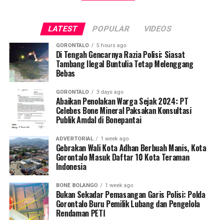
meningkatkan kapasitas kader kesehatan sebagai garda
berkelanjutan.
terdepan di tingkat desa. Lewat pelatihan ini, para kader
LATEST
POPULAR
VIDEOS
dibekali keterampilan mengidentifikasi tanda bahaya
kehamilan, memberikan pertolongan pertama maternal,
GORONTALO
5 hours ago
serta mengoordinasikan mekanisme rujukan cepat (
Di Tengah Gencarnya Razia Polisi: Siasat
fast-
Tambang Ilegal Buntulia Tetap Melenggang
track referral
).
Bebas
Koordinator Desa KKN Profesi Kesehatan UNG Desa
GORONTALO
3 days ago
Hutadaa menekankan pentingnya posisi strategis kader
Abaikan Penolakan Warga Sejak 2024: PT
Celebes Bone Mineral Paksakan Konsultasi
yang bersinggungan langsung dengan masyarakat
Publik Amdal di Bonepantai
harian.
ADVERTORIAL
1 week ago
“Kader adalah pihak terdekat dengan ibu hamil dan
Gebrakan Wali Kota Adhan Berbuah Manis, Kota
keluarganya. Melalui program ini, kami ingin
Gorontalo Masuk Daftar 10 Kota Teraman
Indonesia
memastikan kader di Desa Hutadaa memiliki
kesiapsiagaan tinggi dalam mengenali
BONE BOLANGO
1 week ago
kegawatdaruratan kehamilan, terutama di tengah situasi
Bukan Sekadar Pemasangan Garis Polisi: Polda
krisis bencana, serta mampu berkoordinasi secara efektif
Gorontalo Buru Pemilik Lubang dan Pengelola
Rendaman PETI
dengan tenaga kesehatan,” jelasnya.