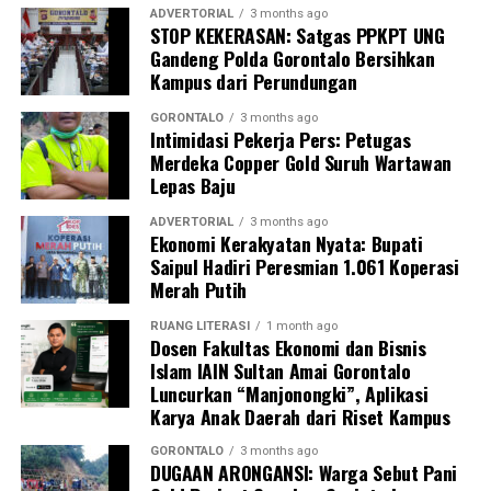
alur koordinasi penanganan darurat di lapangan,” ujar
ADVERTORIAL
3 months ago
STOP KEKERASAN: Satgas PPKPT UNG
DPL KKN.
Gandeng Polda Gorontalo Bersihkan
Kampus dari Perundungan
Pelatihan berlangsung interaktif lewat simulasi
penanganan awal, diskusi kasus, hingga penyamaan
GORONTALO
3 months ago
Intimidasi Pekerja Pers: Petugas
persepsi peran keluarga dalam pengawasan masa
Merdeka Copper Gold Suruh Wartawan
kehamilan.
Lepas Baju
Inisiatif
BUMIL TANGGUH
menjadi wujud nyata
ADVERTORIAL
3 months ago
komitmen KKN Profesi Kesehatan UNG 2026 dalam
Ekonomi Kerakyatan Nyata: Bupati
Saipul Hadiri Peresmian 1.061 Koperasi
mengoptimalkan pengawasan kehamilan risiko tinggi.
Merah Putih
Melalui sinergi mahasiswa, kader, dan pemerintah desa,
UNG berharap terbangun sistem mitigasi kebencanan
RUANG LITERASI
1 month ago
maternal yang tanggap, terintegrasi, dan berkelanjutan.
Dosen Fakultas Ekonomi dan Bisnis
Islam IAIN Sultan Amai Gorontalo
Luncurkan “Manjonongki”, Aplikasi
Karya Anak Daerah dari Riset Kampus
GORONTALO
3 months ago
DUGAAN ARONGANSI: Warga Sebut Pani