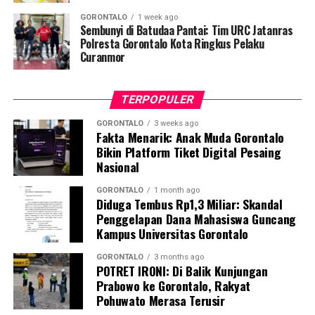
GORONTALO
1 week ago
Selain sesi edukasi teknis, mahasiswa UNG turut
Sembunyi di Batudaa Pantai: Tim URC Jatanras
meluncurkan
Buku Panduan Manajemen
Polresta Gorontalo Kota Ringkus Pelaku
Curanmor
Kegawatdaruratan Ibu Hamil pada Situasi Bencana
. Buku
petunjuk praktis ini berfungsi sebagai pedoman standar
bagi kader dalam melakukan deteksi dini,
TERPOPULER
pendampingan, hingga skenario evakuasi ibu hamil
berisiko tinggi.
GORONTALO
3 weeks ago
Fakta Menarik: Anak Muda Gorontalo
Bikin Platform Tiket Digital Pesaing
Dosen Pembimbing Lapangan (DPL) KKN Profesi
Nasional
Kesehatan UNG menegaskan bahwa pemberdayaan
kader berbasis komunitas merupakan instrumen krusial
GORONTALO
1 month ago
Diduga Tembus Rp1,3 Miliar: Skandal
dalam mempercepat penurunan Angka Kematian Ibu
Penggelapan Dana Mahasiswa Guncang
(AKI) dan Angka Kematian Anak (AKA).
Kampus Universitas Gorontalo
“Penyelamatan jiwa ibu hamil saat bencana tidak bisa
GORONTALO
3 months ago
POTRET IRONI: Di Balik Kunjungan
hanya bergantung pada fasilitas kesehatan formal.
Prabowo ke Gorontalo, Rakyat
Harus ada sistem kesiapsiagaan berbasis masyarakat
Pohuwato Merasa Terusir
yang solid. Kehadiran buku panduan ini memperjelas