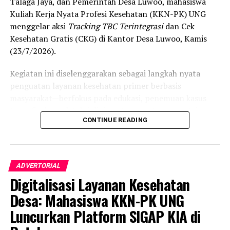
Talaga Jaya, dan Pemerintah Desa Luwoo, mahasiswa
Kuliah Kerja Nyata Profesi Kesehatan (KKN-PK) UNG
menggelar aksi
Tracking TBC Terintegrasi
dan Cek
Kesehatan Gratis (CKG) di Kantor Desa Luwoo, Kamis
(23/7/2026).
Kegiatan ini diselenggarakan sebagai langkah nyata
penguatan layanan kesehatan primer berbasis
masyarakat—berfokus pada edukasi, penemuan kasus
(
case finding
), deteksi dini, serta pemutusan rantai
CONTINUE READING
penularan tuberkulosis (TBC) yang masih menjadi salah
satu tantangan kesehatan terbesar di Indonesia.
Pelaksanaan program ini didampingi secara langsung
ADVERTORIAL
oleh tim Dosen Pembimbing Lapangan (DPL) KKN-PK
Digitalisasi Layanan Kesehatan
Desa Luwoo, yakni Dr. dr. Vivien Novarina A. Kasim,
M.Kes., dr. Siti Rakhmatia P. Th. Kum, M.Biomed., Ns. Nur
Desa: Mahasiswa KKN-PK UNG
Ayun R. Yusuf, S.Kep., M.Kep., dan Ns. Sartika, S.Kep.,
Luncurkan Platform SIGAP KIA di
M.Kep. Pendampingan akademis ini memastikan seluruh