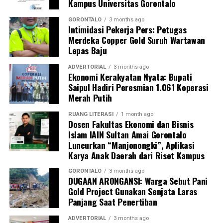
Kampus Universitas Gorontalo
Perwakilan DPL KKN-PK, Dr. dr. Vivien Novarina A.
Kasim, M.Kes., menegaskan bahwa keterlibatan
GORONTALO
3 months ago
Intimidasi Pekerja Pers: Petugas
mahasiswa merupakan bentuk perwujudan Tri Dharma
Merdeka Copper Gold Suruh Wartawan
Perguruan Tinggi dalam mengawal transformasi
Lepas Baju
layanan kesehatan primer.
ADVERTORIAL
3 months ago
“Kehadiran mahasiswa mempercepat jangkauan skema
Ekonomi Kerakyatan Nyata: Bupati
Saipul Hadiri Peresmian 1.061 Koperasi
active case finding
TBC yang dicanangkan pemerintah.
Merah Putih
Sinergi multisektor antara perguruan tinggi, dinas
kesehatan, puskesmas, dan pemerintah desa seperti
RUANG LITERASI
1 month ago
Dosen Fakultas Ekonomi dan Bisnis
inilah yang menjadi kunci sukses pembentukan
Islam IAIN Sultan Amai Gorontalo
masyarakat sadar sehat,” jelas Dr. Vivien.
Luncurkan “Manjonongki”, Aplikasi
Karya Anak Daerah dari Riset Kampus
Masyarakat Desa Luwoo menyambut antusias agenda
terpadu ini. Ratusan warga memanfaatkan layanan
GORONTALO
3 months ago
DUGAAN ARONGANSI: Warga Sebut Pani
pemeriksaan kesehatan gratis sekaligus berkonsultasi
Gold Project Gunakan Senjata Laras
mengenai pola hidup bersih dan sehat (PHBS)
Panjang Saat Penertiban
pencegahan tuberkulosis.
ADVERTORIAL
3 months ago