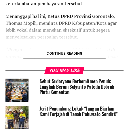
keterlambatan pembayaran tersebut.
Menanggapi hal ini, Ketua DPRD Provinsi Gorontalo,
Thomas Mopili, meminta DPRD Kabupaten/Kota agar
lebih vokal dalam menekan eksekutif untuk segera
menyelesaikan persoalan tersebut.
“Pengawas langsung di sana itu DPRD Gorut. Kami di
CONTINUE READING
provinsi mengawasi Gubernur. DPRD Gorut harus buka
mata, buka mulut, dan bersuara keras ke eksekutif agar
permasalahan ini segera ditangani,”
tegas Thomas.
YOU MAY LIKE
Sebut Sudaryono Berkomitmen Penuh:
Meski prihatin dengan kondisi para ASN dan aparat
Langkah Berani Sulyanto Pateda Dobrak
desa, Thomas menegaskan bahwa penyelesaian masalah
Pintu Kementan
ini bukan kewenangan DPRD Provinsi, melainkan
tanggung jawab pemerintah dan DPRD Kabupaten
Jerit Penambang Lokal: “Jangan Biarkan
Gorontalo Utara.
Kami Terjajah di Tanah Pohuwato Sendiri!”
“Saya tidak akan berkomentar lebih jauh, tapi saya