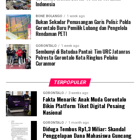
Indonesia
penularan, pengenalan gejala awal, pentingnya
pemeriksaan Dahak/TCM, kepatuhan minum obat
BONE BOLANGO
1 week ago
hingga tuntas, serta pengikisan stigma negatif terhadap
Bukan Sekadar Pemasangan Garis Polisi: Polda
penyintas TBC di lingkungan warga.
Gorontalo Buru Pemilik Lubang dan Pengelola
Rendaman PETI
“Literasi kesehatan warga adalah fondasi utama dalam
GORONTALO
1 week ago
memutus rantai penularan TBC. Kami berupaya
Sembunyi di Batudaa Pantai: Tim URC Jatanras
menyampaikan edukasi yang persuasif dan mudah
Polresta Gorontalo Kota Ringkus Pelaku
Curanmor
dipahami agar warga tidak ragu melakukan pemeriksaan
apabila mengalami gejala batuk berkepanjangan,”
terang Taufik.
TERPOPULER
Selain skrining TBC, mahasiswa turut mendampingi
GORONTALO
3 weeks ago
Fakta Menarik: Anak Muda Gorontalo
nakes Puskesmas Talaga Jaya dalam memberikan
Bikin Platform Tiket Digital Pesaing
pelayanan Cek Kesehatan Gratis (CKG), meliputi
Nasional
pengukuran tekanan darah, cek kadar gula darah, dan
penapisan faktor risiko penyakit tidak menular (PTM)
GORONTALO
1 month ago
Diduga Tembus Rp1,3 Miliar: Skandal
sebagai upaya promotif-preventif.
Penggelapan Dana Mahasiswa Guncang