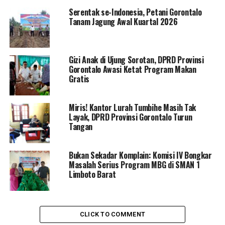
kasihan melihat kondisi ini. Kasihan guru, kasihan PNS,
Serentak se-Indonesia, Petani Gorontalo
apalagi mereka yang sangat membutuhkan THR
Tanam Jagung Awal Kuartal 2026
menjelang Lebaran. Namun, saya yakin gaji dan THR
mereka pasti akan terbayarkan,”
pungkasnya.
Gizi Anak di Ujung Sorotan, DPRD Provinsi
Hingga saat ini, belum ada pernyataan resmi dari
Gorontalo Awasi Ketat Program Makan
Pemerintah Kabupaten Gorontalo Utara mengenai
Gratis
kapan gaji dan THR ASN serta aparat desa akan
dicairkan. Para pegawai dan aparat desa pun masih
Miris! Kantor Lurah Tumbihe Masih Tak
menunggu kejelasan terkait hak mereka yang belum
Layak, DPRD Provinsi Gorontalo Turun
diterima.
Tangan
Bukan Sekadar Komplain: Komisi IV Bongkar
RELATED TOPICS:
DPRD PROVINSI GORONTALO
Masalah Serius Program MBG di SMAN 1
GAJI ASN GORUT
TERBARU
THR ASN GORUT
Limboto Barat
UP NEXT
Melalui Sidang Adat Tonggeyamo, Pemerintah Pohuwato
Tetapkan 1 Syawal 1446 H Jatuh pada 31 Maret 2025
CLICK TO COMMENT
DON'T MISS