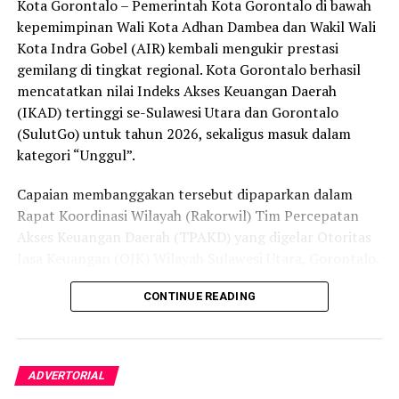
Kota Gorontalo – Pemerintah Kota Gorontalo di bawah
secara menyeluruh, tidak hanya menyasar pengecer
kepemimpinan Wali Kota Adhan Dambea dan Wakil Wali
skala kecil tetapi juga distributor dan toko-toko besar
Kota Indra Gobel (AIR) kembali mengukir prestasi
yang melanggar aturan.
gemilang di tingkat regional. Kota Gorontalo berhasil
Dalam daftar pemeringkatan nasional tersebut, Kota
mencatatkan nilai Indeks Akses Keuangan Daerah
Denpasar menempati posisi puncak dengan tingkat rasa
(IKAD) tertinggi se-Sulawesi Utara dan Gorontalo
aman masyarakat melebihi 81 persen, disusul oleh Kota
(SulutGo) untuk tahun 2026, sekaligus masuk dalam
Yogyakarta, Surakarta, Semarang, Magelang, dan
kategori “Unggul”.
Salatiga.
Capaian membanggakan tersebut dipaparkan dalam
Kota Gorontalo yang berada di urutan ketujuh berhasil
Rapat Koordinasi Wilayah (Rakorwil) Tim Percepatan
mengungguli sejumlah kota berkembang lainnya di
Akses Keuangan Daerah (TPAKD) yang digelar Otoritas
Indonesia, seperti Batam, Tanjung Pinang, dan
Jasa Keuangan (OJK) Wilayah Sulawesi Utara, Gorontalo,
Singkawang. Capaian ini menjadi bukti konkret bahwa
dan Maluku Utara di Hotel NDC Resort and Spa,
CONTINUE READING
Kota Gorontalo terus bertransformasi menjadi daerah
Manado, Sulawesi Utara, Rabu (29/7/2026).
yang aman, nyaman, dan ramah bagi semua.
Delegasi Pemkot Gorontalo dipimpin langsung oleh
Wakil Wali Kota Gorontalo Indra Gobel, didampingi
ADVERTORIAL
Kepala Badan Pendapatan Daerah (Bapenda) Zamronie