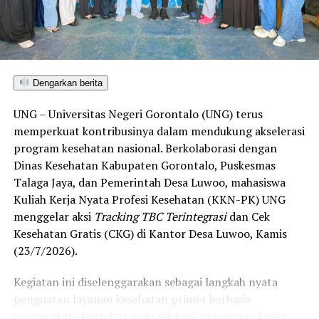
ditetapkan dan mengantarkan Kota Gorontalo menjadi
satu-satunya daerah di wilayah tersebut yang
menembus kategori “Unggul”. Sementara kabupaten lain
di Gorontalo masih berada pada kategori “Berkembang”
hingga menuju “Unggul”.
Dengarkan berita
“Alhamdulillah, nilai IKAD Kota Gorontalo tercatat yang
UNG – Universitas Negeri Gorontalo (UNG) terus
tertinggi di kawasan SulutGo sebagaimana dipaparkan
memperkuat kontribusinya dalam mendukung akselerasi
dalam Rakorwil TPAKD,” ungkap Wawali Indra Gobel
program kesehatan nasional. Berkolaborasi dengan
usai kegiatan.
Dinas Kesehatan Kabupaten Gorontalo, Puskesmas
Talaga Jaya, dan Pemerintah Desa Luwoo, mahasiswa
Indra menambahkan, skor IKAD ini membuktikan bahwa
Kuliah Kerja Nyata Profesi Kesehatan (KKN-PK) UNG
tingkat keterjangkauan, pemanfaatan, serta inklusivitas
menggelar aksi
Tracking TBC Terintegrasi
dan Cek
layanan keuangan bagi masyarakat di Kota Gorontalo
Kesehatan Gratis (CKG) di Kantor Desa Luwoo, Kamis
berada di posisi terdepan.
(23/7/2026).
Predikat “Unggul” yang diraih Pemerintahan AIR
Kegiatan ini diselenggarakan sebagai langkah nyata
menjadi indikator kuat atas keberhasilan pemerintah
penguatan layanan kesehatan primer berbasis
daerah dalam mendorong masyarakat agar makin
masyarakat—berfokus pada edukasi, penemuan kasus
mudah, merata, dan aman dalam mengakses berbagai