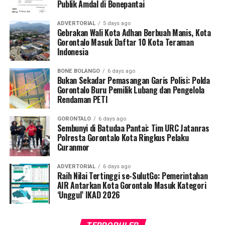
Publik Amdal di Bonepantai
Bupati menambahkan, hasil rumusan dari Rakornas KKP
Ketua Panitia Pelaksana Fardin Mardain menjelaskan
ini akan dijadikan acuan rigid dalam menyusun
bahwa turnamen ini didesain sebagai wadah silaturahmi
ADVERTORIAL
5 days ago
rancangan program kerja dan penganggaran APBD
makro untuk mempererat persaudaraan, sekaligus
Gebrakan Wali Kota Adhan Berbuah Manis, Kota
Tahun 2027. Tujuannya agar akselerasi pembangunan
Gorontalo Masuk Daftar 10 Kota Teraman
menjadi ruang inkubasi dalam mengasah bakat olahraga
Indonesia
sektor kelautan dan perikanan di Pohuwato berjalan
bulu tangkis di tengah masyarakat Pohuwato.
lebih efektif, presisi, tepat sasaran, serta berdaya
BONE BOLANGO
6 days ago
“Turnamen ini bukan sekadar ajang berburu medali atau
dampak pada penguatan ekonomi daerah.
Bukan Sekadar Pemasangan Garis Polisi: Polda
kompetisi biasa, melainkan instrumen penting untuk
Gorontalo Buru Pemilik Lubang dan Pengelola
Rendaman PETI
memperkukuh tali persaudaraan antar-klub, menguji
sportivitas, serta menjaring bibit atlet badminton
GORONTALO
6 days ago
potensial yang diproyeksikan mampu mengharumkan
Sembunyi di Batudaa Pantai: Tim URC Jatanras
nama daerah di masa depan,” urai Fardin dalam
Polresta Gorontalo Kota Ringkus Pelaku
Curanmor
laporannya.
ADVERTORIAL
6 days ago
Fardin membeberkan, Turnamen Pohuwato Cup 2026
Raih Nilai Tertinggi se-SulutGo: Pemerintahan
kali ini memecahkan rekor partisipasi dengan diikuti
AIR Antarkan Kota Gorontalo Masuk Kategori
‘Unggul’ IKAD 2026
oleh 24 klub resmi se-Kabupaten Pohuwato. Total ada
125 pasangan (ganda) peserta yang siap adu strategi
guna memperebutkan podium juara utama sepanjang