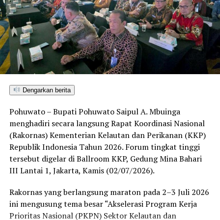
melalui Kasat Reskrim IPTU Renly H. Turangan, S.H.
menegaskan bahwa operasi penindakan ini merupakan
bukti nyata komitmen kepolisian dalam menegakkan
hukum tanpa pandang bulu terhadap segala bentuk
perusakan lingkungan.
“Kami tidak akan mentoleransi aktivitas pertambangan
Dengarkan berita
tanpa izin di wilayah Pohuwato. Siapa pun yang terbukti
melanggar hukum akan kami tindak tegas dan proses
Pohuwato – Bupati Pohuwato Saipul A. Mbuinga
sesuai ketentuan yang berlaku. Komitmen kami jelas,
menghadiri secara langsung Rapat Koordinasi Nasional
penegakan hukum terhadap PETI dilakukan secara
(Rakornas) Kementerian Kelautan dan Perikanan (KKP)
berkelanjutan,” tegas IPTU Renly.
Republik Indonesia Tahun 2026. Forum tingkat tinggi
tersebut digelar di Ballroom KKP, Gedung Mina Bahari
Saat ini seluruh barang bukti beserta kedua terduga
III Lantai 1, Jakarta, Kamis (02/07/2026).
pelaku telah digelandang ke Mapolres Pohuwato guna
menjalani pemeriksaan intensif. Penyidik Satreskrim
Rakornas yang berlangsung maraton pada 2–3 Juli 2026
masih melengkapi administrasi penyidikan (mindik) dan
ini mengusung tema besar “Akselerasi Program Kerja
menginterogasi sejumlah saksi untuk membongkar
Prioritas Nasional (PKPN) Sektor Kelautan dan
jaringan penambangan ilegal tersebut secara