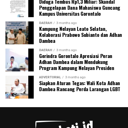
Diduga Tembus Rp1,3 Miliar: Skandal
harapan besar agar ajang tahunan ini mampu
Penggelapan Dana Mahasiswa Guncang
melahirkan pebulu tangkis berbakat yang siap
Kampus Universitas Gorontalo
melompat ke level kompetisi nasional maupun
internasional.
DAERAH
3 months ago
Kampung Nelayan Leato Selatan,
Kolaborasi Prabowo Subianto dan Adhan
Dambea
DAERAH
3 months ago
Gerindra Gorontalo Apresiasi Peran
Adhan Dambea dalam Mendukung
Program Kampung Nelayan Presiden
ADVERTORIAL
3 months ago
Siapkan Aturan Tegas: Wali Kota Adhan
Dambea Rancang Perda Larangan LGBT