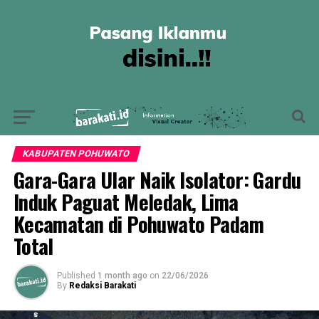
KABUPATEN POHUWATO
Gara-Gara Ular Naik Isolator: Gardu
Induk Paguat Meledak, Lima
Kecamatan di Pohuwato Padam
Total
Published
1 month ago
on
22/06/2026
By
Redaksi Barakati