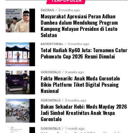
TERPOPULER
empat hari masa pertandingan.
DAERAH
3 months ago
Masyarakat Apresiasi Peran Adhan
Atas nama jajaran panitia, Fardin melayangkan apresiasi
Dambea dalam Mendukung Program
tinggi dan ucapan terima kasih kepada seluruh tamu
Kampung Nelayan Presiden di Leato
undangan, korporasi sponsor, serta semua elemen yang
Selatan
telah menyumbangkan kontribusi nyata demi
kesuksesan upacara pembukaan.
ADVERTORIAL
3 months ago
Total Hadiah Rp60 Juta: Turnamen Catur
Pohuwato Cup 2026 Resmi Dimulai
Di tempat yang sama, Wakil Bupati Pohuwato Hj. Iwan
Saprudin Adam, S.H., didaulat memukul kok pertama
sebagai tanda dibukanya Turnamen Badminton
GORONTALO
3 weeks ago
Fakta Menarik: Anak Muda Gorontalo
Pohuwato Cup 2026 secara resmi. Dalam pidato
Bikin Platform Tiket Digital Pesaing
sambutannya, Wabup berharap seluruh rangkaian
Nasional
pertandingan berjalan dengan tensi yang sehat, tertib,
serta menjunjung tinggi nilai-nilai
fair play
.
GORONTALO
3 months ago
Bukan Sekadar Hobi: Mods Mayday 2026
Jadi Simbol Kreativitas Anak Vespa
Lewat seremoni pembukaan tersebut, genderang
Gorontalo
perang Turnamen Badminton Pohuwato Cup 2026
resmi ditabuh. Publik olahraga Pohuwato kini menaruh
GORONTALO
1 month ago