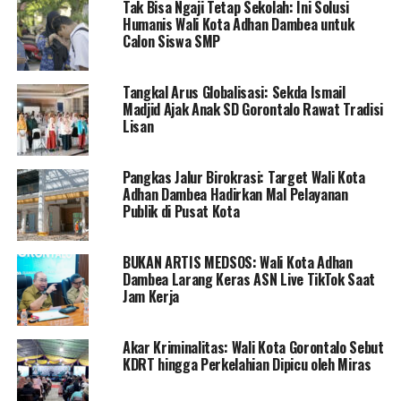
Tak Bisa Ngaji Tetap Sekolah: Ini Solusi
aktivitas ekonomi kota.
Humanis Wali Kota Adhan Dambea untuk
Calon Siswa SMP
“Saya yakin setelah menyaksikan Presiden bermain bola,
masyarakat pasti akan melakukan aktivitas berbelanja di
Tangkal Arus Globalisasi: Sekda Ismail
Kota Gorontalo,” ujar Marten.
Madjid Ajak Anak SD Gorontalo Rawat Tradisi
Lisan
Selain itu, kunjungan Presiden Joko Widodo ke
Gorontalo City Mall pada malam itu juga memberikan
Pangkas Jalur Birokrasi: Target Wali Kota
dampak positif bagi peningkatan ekonomi Kota
Adhan Dambea Hadirkan Mal Pelayanan
Gorontalo.
Publik di Pusat Kota
“Bukan hanya sebagai kunjungan biasa, tetapi Presiden
juga berinteraksi dengan masyarakat, baik pengunjung
BUKAN ARTIS MEDSOS: Wali Kota Adhan
Dambea Larang Keras ASN Live TikTok Saat
maupun pedagang di Gorontalo City Mall. Dampak
Jam Kerja
positifnya terasa bagi para pedagang karena
mendapatkan kunjungan dari orang nomor satu di
Indonesia,” tambahnya.
Akar Kriminalitas: Wali Kota Gorontalo Sebut
KDRT hingga Perkelahian Dipicu oleh Miras