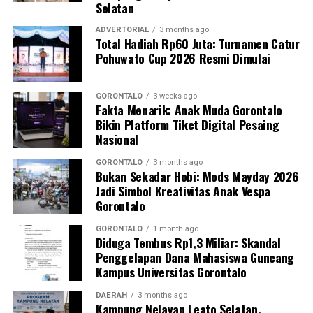
Selatan
penapisan faktor risiko penyakit tidak menular (PTM)
sebagai upaya promotif-preventif.
ADVERTORIAL
3 months ago
Total Hadiah Rp60 Juta: Turnamen Catur
Pohuwato Cup 2026 Resmi Dimulai
Perwakilan DPL KKN-PK, Dr. dr. Vivien Novarina A.
Kasim, M.Kes., menegaskan bahwa keterlibatan
mahasiswa merupakan bentuk perwujudan Tri Dharma
GORONTALO
3 weeks ago
Fakta Menarik: Anak Muda Gorontalo
Perguruan Tinggi dalam mengawal transformasi
Bikin Platform Tiket Digital Pesaing
layanan kesehatan primer.
Nasional
“Kehadiran mahasiswa mempercepat jangkauan skema
GORONTALO
3 months ago
Bukan Sekadar Hobi: Mods Mayday 2026
active case finding
TBC yang dicanangkan pemerintah.
Jadi Simbol Kreativitas Anak Vespa
Sinergi multisektor antara perguruan tinggi, dinas
Gorontalo
kesehatan, puskesmas, dan pemerintah desa seperti
inilah yang menjadi kunci sukses pembentukan
GORONTALO
1 month ago
Diduga Tembus Rp1,3 Miliar: Skandal
masyarakat sadar sehat,” jelas Dr. Vivien.
Penggelapan Dana Mahasiswa Guncang
Kampus Universitas Gorontalo
Masyarakat Desa Luwoo menyambut antusias agenda
terpadu ini. Ratusan warga memanfaatkan layanan
DAERAH
3 months ago
Kampung Nelayan Leato Selatan,
pemeriksaan kesehatan gratis sekaligus berkonsultasi