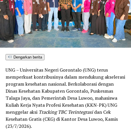
skor IKAD 2026 sebesar 6,39—posisi tertinggi dibanding
seluruh kabupaten/kota di Provinsi Gorontalo maupun
Sulawesi Utara. Skor ini melampaui target yang
ditetapkan dan mengantarkan Kota Gorontalo menjadi
satu-satunya daerah di wilayah tersebut yang
menembus kategori “Unggul”. Sementara kabupaten lain
di Gorontalo masih berada pada kategori “Berkembang”
hingga menuju “Unggul”.
Dengarkan berita
“Alhamdulillah, nilai IKAD Kota Gorontalo tercatat yang
UNG – Universitas Negeri Gorontalo (UNG) terus
tertinggi di kawasan SulutGo sebagaimana dipaparkan
memperkuat kontribusinya dalam mendukung akselerasi
dalam Rakorwil TPAKD,” ungkap Wawali Indra Gobel
program kesehatan nasional. Berkolaborasi dengan
usai kegiatan.
Dinas Kesehatan Kabupaten Gorontalo, Puskesmas
Talaga Jaya, dan Pemerintah Desa Luwoo, mahasiswa
Indra menambahkan, skor IKAD ini membuktikan bahwa
Kuliah Kerja Nyata Profesi Kesehatan (KKN-PK) UNG
tingkat keterjangkauan, pemanfaatan, serta inklusivitas
menggelar aksi
Tracking TBC Terintegrasi
dan Cek
layanan keuangan bagi masyarakat di Kota Gorontalo
Kesehatan Gratis (CKG) di Kantor Desa Luwoo, Kamis
berada di posisi terdepan.
(23/7/2026).