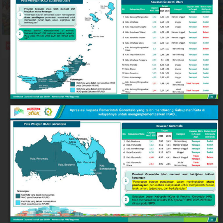
potensi gesekan sosial menjadikan Kota Gorontalo kian
ideal sebagai destinasi investasi, pusat pendidikan,
maupun kawasan hunian yang aman bagi warga lokal
dan pendatang.
Keberhasilan ini tidak terlepas dari langkah strategis
Pemerintah Kota Gorontalo di bawah kepemimpinan
Wali Kota Adhan Dambea. Salah satu pilar utamanya
adalah penguatan nilai-nilai toleransi antarumat
beragama secara inklusif.
Wali Kota Adhan Dambea menegaskan komitmennya
untuk menjadi mengayom bagi seluruh lapisan
masyarakat tanpa membedakan latar belakang agama.
Komitmen ini diwujudkan lewat dukungan nyata
terhadap berbagai agenda keagamaan, termasuk bagi
kelompok minoritas.
Selain pengukuhan nilai toleransi, kondusivitas daerah