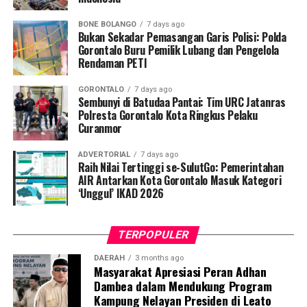
teknis pelayanan medis, mahasiswa bertindak sebagai
edukator kesehatan masyarakat.
BONE BOLANGO
7 days ago
Bukan Sekadar Pemasangan Garis Polisi: Polda
Penyuluhan difokuskan pada pemahaman mekanisme
Gorontalo Buru Pemilik Lubang dan Pengelola
Rendaman PETI
penularan, pengenalan gejala awal, pentingnya
pemeriksaan Dahak/TCM, kepatuhan minum obat
GORONTALO
7 days ago
hingga tuntas, serta pengikisan stigma negatif terhadap
Sembunyi di Batudaa Pantai: Tim URC Jatanras
penyintas TBC di lingkungan warga.
Polresta Gorontalo Kota Ringkus Pelaku
Curanmor
“Literasi kesehatan warga adalah fondasi utama dalam
ADVERTORIAL
7 days ago
memutus rantai penularan TBC. Kami berupaya
Raih Nilai Tertinggi se-SulutGo: Pemerintahan
menyampaikan edukasi yang persuasif dan mudah
AIR Antarkan Kota Gorontalo Masuk Kategori
‘Unggul’ IKAD 2026
dipahami agar warga tidak ragu melakukan pemeriksaan
apabila mengalami gejala batuk berkepanjangan,”
terang Taufik.
TERPOPULER
Selain skrining TBC, mahasiswa turut mendampingi
DAERAH
3 months ago
Masyarakat Apresiasi Peran Adhan
nakes Puskesmas Talaga Jaya dalam memberikan
Dambea dalam Mendukung Program
pelayanan Cek Kesehatan Gratis (CKG), meliputi
Kampung Nelayan Presiden di Leato
pengukuran tekanan darah, cek kadar gula darah, dan