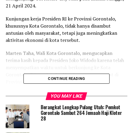
21 April 2024.
Kunjungan kerja Presiden RI ke Provinsi Gorontalo,
khususnya Kota Gorontalo, tidak hanya disambut
antusias oleh masyarakat, tetapi juga meningkatkan
aktivitas ekonomi di kota tersebut.
Marten Taha, Wali Kota Gorontalo, mengucapkan
terima kasih kepada Presiden Joko Widodo karena telah
menyempatkan waktu untuk berkunjung ke Kota
Gorontalo di tengah jadwal kunjungan yang padat di
CONTINUE READING
Provinsi Gorontalo.
Dia menambahkan bahwa kehadiran Presiden Joko
YOU MAY LIKE
Widodo dalam kegiatan olahraga di Lapangan Kompi
Berangkat Lengkap Pulang Utuh: Pemkot
Liluwo pada Minggu sore juga disambut dengan
Gorontalo Sambut 264 Jemaah Haji Kloter
antusiasme ribuan masyarakat. Menurutnya, kehadiran
28
Presiden tidak hanya memberikan semangat pada
masyarakat, tetapi juga memberi dampak positif pada