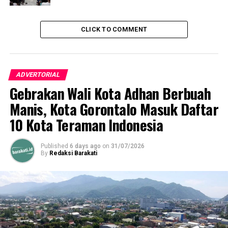
RELATED TOPICS:
MARTEN TAHA
PEMKOT GORONTALO
UP NEXT
CLICK TO COMMENT
Paris Jusuf Ungkap Pembahasan Usulan PJ Gubernur dan
Agenda Penting lainnya dalam Rapat Banmus DPRD
Provinsi Gorontalo
DON'T MISS
ADVERTORIAL
Upaya Terakhir Wali Kota Gorontalo untuk Nelayan:
Gebrakan Wali Kota Adhan Berbuah
Bantuan Berasal dari DKPP
Manis, Kota Gorontalo Masuk Daftar
10 Kota Teraman Indonesia
Published
6 days ago
on
31/07/2026
By
Redaksi Barakati