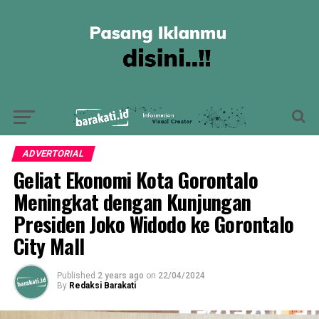
ADVERTORIAL
Geliat Ekonomi Kota Gorontalo
Meningkat dengan Kunjungan
Presiden Joko Widodo ke Gorontalo
City Mall
Published
2 years ago
on
22/04/2024
By
Redaksi Barakati