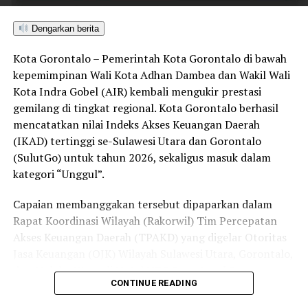
turut ditopang oleh tindakan tegas Pemkot Gorontalo
bersama aparat penegak hukum dalam memberantas
Dengarkan berita
peredaran minuman keras (miras). Penindakan dilakukan
Kota Gorontalo – Pemerintah Kota Gorontalo di bawah
secara menyeluruh, tidak hanya menyasar pengecer
kepemimpinan Wali Kota Adhan Dambea dan Wakil Wali
skala kecil tetapi juga distributor dan toko-toko besar
Kota Indra Gobel (AIR) kembali mengukir prestasi
yang melanggar aturan.
gemilang di tingkat regional. Kota Gorontalo berhasil
Dalam daftar pemeringkatan nasional tersebut, Kota
mencatatkan nilai Indeks Akses Keuangan Daerah
Denpasar menempati posisi puncak dengan tingkat rasa
(IKAD) tertinggi se-Sulawesi Utara dan Gorontalo
aman masyarakat melebihi 81 persen, disusul oleh Kota
(SulutGo) untuk tahun 2026, sekaligus masuk dalam
Yogyakarta, Surakarta, Semarang, Magelang, dan
kategori “Unggul”.
Salatiga.
Capaian membanggakan tersebut dipaparkan dalam
Kota Gorontalo yang berada di urutan ketujuh berhasil
Rapat Koordinasi Wilayah (Rakorwil) Tim Percepatan
mengungguli sejumlah kota berkembang lainnya di
Akses Keuangan Daerah (TPAKD) yang digelar Otoritas
Indonesia, seperti Batam, Tanjung Pinang, dan
Jasa Keuangan (OJK) Wilayah Sulawesi Utara, Gorontalo,
Singkawang. Capaian ini menjadi bukti konkret bahwa
dan Maluku Utara di Hotel NDC Resort and Spa,
CONTINUE READING
Kota Gorontalo terus bertransformasi menjadi daerah
Manado, Sulawesi Utara, Rabu (29/7/2026).
yang aman, nyaman, dan ramah bagi semua.