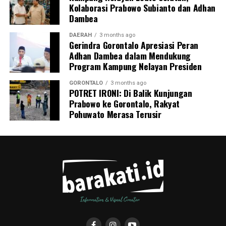
Kolaborasi Prabowo Subianto dan Adhan
mengenai pola hidup bersih dan sehat (PHBS)
Dambea
pencegahan tuberkulosis.
DAERAH
3 months ago
Gerindra Gorontalo Apresiasi Peran
Adhan Dambea dalam Mendukung
Program Kampung Nelayan Presiden
GORONTALO
3 months ago
POTRET IRONI: Di Balik Kunjungan
Prabowo ke Gorontalo, Rakyat
Pohuwato Merasa Terusir