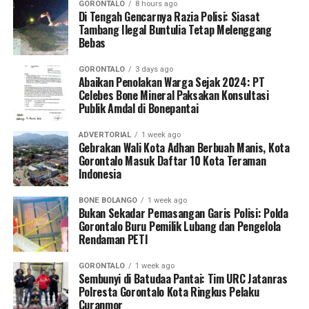
GORONTALO
8 hours ago
kantor.
Di Tengah Gencarnya Razia Polisi: Siasat
Tambang Ilegal Buntulia Tetap Melenggang
Bebas
Operasi penyisiran bergerak mobile menyasar sejumlah
titik vital yang kerap menjadi pusat keramaian dan
GORONTALO
3 days ago
perbelanjaan. Di antaranya Citimall Gorontalo,
Abaikan Penolakan Warga Sejak 2024: PT
Celebes Bone Mineral Paksakan Konsultasi
Indogrosir, pusat perbelanjaan alat tulis Toko Ira dan
Publik Amdal di Bonepantai
Toko Mufida, hingga beberapa rumah makan strategis di
seputaran Kota Gorontalo.
ADVERTORIAL
1 week ago
Gebrakan Wali Kota Adhan Berbuah Manis, Kota
Kepala Satpol PP Kota Gorontalo Marwan Saleh
Gorontalo Masuk Daftar 10 Kota Teraman
Indonesia
menegaskan, operasi perdana di awal pekan ini
merupakan tindak lanjut langsung dari arahan Wali Kota
BONE BOLANGO
1 week ago
Gorontalo guna memperketat pengawasan internal
Bukan Sekadar Pemasangan Garis Polisi: Polda
terhadap perilaku ASN dan PPPK.
Gorontalo Buru Pemilik Lubang dan Pengelola
Rendaman PETI
“Sesuai perintah harian Bapak Wali Kota, razia
GORONTALO
1 week ago
penegakan disiplin ini akan kami gelar secara rutin dan
Sembunyi di Batudaa Pantai: Tim URC Jatanras
acak. Setiap pegawai, baik ASN maupun PPPK, yang
Polresta Gorontalo Kota Ringkus Pelaku
Curanmor
kedapatan berkeliaran di luar instansi saat jam kerja