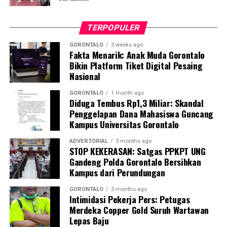
tanpa melampirkan surat izin tertulis, akan langsung
kami amankan dan tertibkan ke Mako Satpol PP Kota
TERPOPULER
Gorontalo,” tegas Marwan Saleh.
GORONTALO
3 weeks ago
Fakta Menarik: Anak Muda Gorontalo
Marwan berharap, shock therapy melalui razia berkala
Bikin Platform Tiket Digital Pesaing
ini mampu menumbuhkan kesadaran kolektif para
Nasional
aparatur agar menghormati regulasi jam kerja, serta
tidak meninggalkan kewajiban pelayanan publik demi
GORONTALO
1 month ago
Diduga Tembus Rp1,3 Miliar: Skandal
kepentingan pribadi.
Penggelapan Dana Mahasiswa Guncang
Kampus Universitas Gorontalo
Terkait mekanisme penindakan, Marwan menjelaskan
bahwa para oknum yang terjaring razia tidak langsung
ADVERTORIAL
3 months ago
STOP KEKERASAN: Satgas PPKPT UNG
dijatuhi sanksi disiplin berat. Mereka terlebih dahulu
Gandeng Polda Gorontalo Bersihkan
digiring ke posko untuk menjalani proses administrasi
Kampus dari Perundungan
yustisial, meliputi pembuatan Berita Acara Pemeriksaan
(BAP) lisan serta penandatanganan surat pernyataan
GORONTALO
3 months ago
Intimidasi Pekerja Pers: Petugas
bermeterai untuk tidak mengulangi perbuatan tersebut.
Merdeka Copper Gold Suruh Wartawan
Lepas Baju
Sebagai langkah lanjutan, draf data klinis identitas para