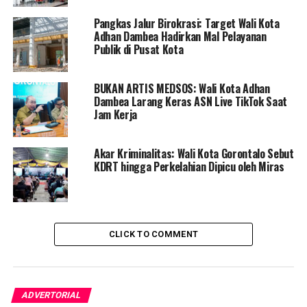
diwilayah provinsi gorontalo.
Pangkas Jalur Birokrasi: Target Wali Kota
Adhan Dambea Hadirkan Mal Pelayanan
“Kami pemerintah daerah wajib untuk mengawal dan
Publik di Pusat Kota
menindaklanjuti kebijakan tersebut. Keselamatan
manusia tentu lebih diutamakan” ujar Marten
BUKAN ARTIS MEDSOS: Wali Kota Adhan
Dambea Larang Keras ASN Live TikTok Saat
Atas kebijakan itu, dirinya memohon maaf jika lebaran
Jam Kerja
kali ini Pemerintah Kota Gorontalo tidak dapat
merayakan langsung bersama masyarakat kota
Akar Kriminalitas: Wali Kota Gorontalo Sebut
Gorontalo melalui momen open house.
KDRT hingga Perkelahian Dipicu oleh Miras
” Mohon maaf Idhul Fitri tahun ini pemerintah kota
Gorontalo belum bisa menerima kunjungan masyarakat,
karena situasinya sangat tidak dimungkinkan,”
ungkapnya.
CLICK TO COMMENT
Tanpa menghilangkan makna silaturahim antar sesama,
Dirinya tak lupa mengucapkan selamat hari raya Idhul
ADVERTORIAL
Fitri bagi kaum muslimin yang akan merayakannya.