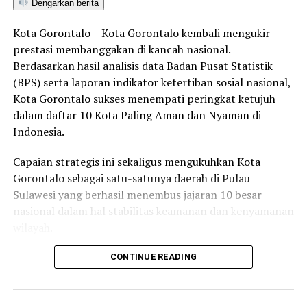
Dengarkan berita
Kota Gorontalo – Kota Gorontalo kembali mengukir
prestasi membanggakan di kancah nasional.
Berdasarkan hasil analisis data Badan Pusat Statistik
(BPS) serta laporan indikator ketertiban sosial nasional,
Kota Gorontalo sukses menempati peringkat ketujuh
dalam daftar 10 Kota Paling Aman dan Nyaman di
Indonesia.
Capaian strategis ini sekaligus mengukuhkan Kota
Gorontalo sebagai satu-satunya daerah di Pulau
Sulawesi yang berhasil menembus jajaran 10 besar
nasional dalam hal stabilitas keamanan dan kenyamanan
wilayah.
Sebagai pusat pemerintahan, pertumbuhan ekonomi,
CONTINUE READING
perdagangan, jasa, serta pendidikan di kawasan Teluk
Tomini, Kota Gorontalo terbukti mampu menjaga
stabilitas kondusivitas daerah. Kendati memiliki