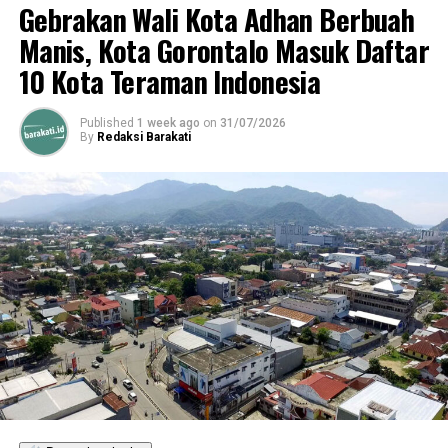
Gebrakan Wali Kota Adhan Berbuah
” Minal Aidin walfaidzin, mohon maaf lahir dan bathin.
Manis, Kota Gorontalo Masuk Daftar
Mari jaga tali silaturahim diantara kita, dengan mentaati
10 Kota Teraman Indonesia
aturan pemerintah merayakan Idhul fitri dirumah saja”
pungkasnya.
Published
1 week ago
on
31/07/2026
By
Redaksi Barakati
RELATED TOPICS:
MARTEN TAHA
OPEN HOUSE
PEMKOT GORONTALO
UP NEXT
Marten Taha: Idul Fitri Tahun ini Syarat Makna
DON'T MISS
Malam 29 Ramadan, Gorut Berdo’a Semoga Corona
Cepat Berlalu