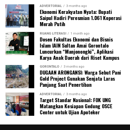
pegawai yang terjaring akan segera diteruskan secara
ADVERTORIAL
3 months ago
Ekonomi Kerakyatan Nyata: Bupati
resmi ke instansi atau Organisasi Perangkat Daerah
Saipul Hadiri Peresmian 1.061 Koperasi
(OPD) asal mereka sebagai bahan evaluasi dan
Merah Putih
pembinaan internal oleh kepala dinas.
RUANG LITERASI
1 month ago
“Seluruh hasil pendataan orisinal ini akan kami kirimkan
Dosen Fakultas Ekonomi dan Bisnis
Islam IAIN Sultan Amai Gorontalo
ke instansi masing-masing hari ini juga. Selain itu, draf
Luncurkan “Manjonongki”, Aplikasi
laporan ini kami tembuskan langsung kepada Bapak Wali
Karya Anak Daerah dari Riset Kampus
Kota Gorontalo melalui Sekretaris Daerah sebagai
bentuk pertanggungjawaban konkret hasil razia,”
GORONTALO
3 months ago
DUGAAN ARONGANSI: Warga Sebut Pani
pungkas Marwan.
Gold Project Gunakan Senjata Laras
Panjang Saat Penertiban
Melalui skema pengawasan berlapis dan berkala ini,
Pemerintah Kota Gorontalo memproyeksikan adanya
ADVERTORIAL
3 months ago
Target Standar Nasional: FOK UNG
grafik kenaikan tingkat kedisiplinan aparatur. Dengan
Matangkan Kesiapan Gedung OSCE
demikian, kualitas pelayanan publik kepada masyarakat
Center untuk Ujian Apoteker
dapat berjalan secara optimal tanpa terganggu oleh
fenomena kosongnya meja kerja saat jam pelayanan.