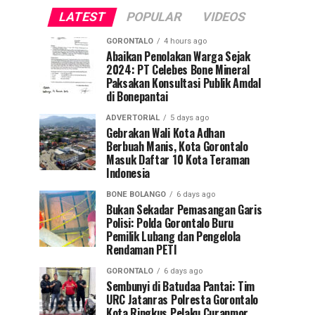
LATEST
POPULAR
VIDEOS
GORONTALO
4 hours ago
Abaikan Penolakan Warga Sejak
2024: PT Celebes Bone Mineral
Paksakan Konsultasi Publik Amdal
di Bonepantai
ADVERTORIAL
5 days ago
Gebrakan Wali Kota Adhan
Berbuah Manis, Kota Gorontalo
Masuk Daftar 10 Kota Teraman
Indonesia
BONE BOLANGO
6 days ago
Bukan Sekadar Pemasangan Garis
Polisi: Polda Gorontalo Buru
Pemilik Lubang dan Pengelola
Rendaman PETI
GORONTALO
6 days ago
Sembunyi di Batudaa Pantai: Tim
URC Jatanras Polresta Gorontalo
Kota Ringkus Pelaku Curanmor