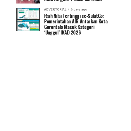
ADVERTORIAL
6 days ago
Raih Nilai Tertinggi se-SulutGo:
Pemerintahan AIR Antarkan Kota
Gorontalo Masuk Kategori
‘Unggul’ IKAD 2026