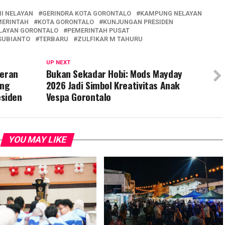
I NELAYAN
GERINDRA KOTA GORONTALO
KAMPUNG NELAYAN
MERINTAH
KOTA GORONTALO
KUNJUNGAN PRESIDEN
LAYAN GORONTALO
PEMERINTAH PUSAT
SUBIANTO
TERBARU
ZULFIKAR M TAHURU
UP NEXT
Peran
Bukan Sekadar Hobi: Mods Mayday
ung
2026 Jadi Simbol Kreativitas Anak
siden
Vespa Gorontalo
YOU MAY LIKE