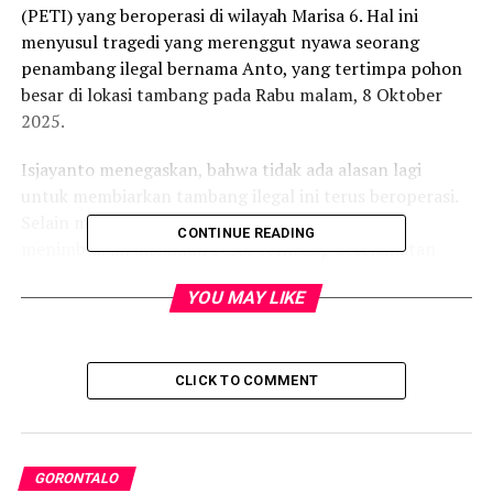
(PETI) yang beroperasi di wilayah Marisa 6. Hal ini
menyusul tragedi yang merenggut nyawa seorang
penambang ilegal bernama Anto, yang tertimpa pohon
besar di lokasi tambang pada Rabu malam, 8 Oktober
2025.
Isjayanto menegaskan, bahwa tidak ada alasan lagi
untuk membiarkan tambang ilegal ini terus beroperasi.
Selain melanggar hukum, pertambangan ini juga
CONTINUE READING
menimbulkan ancaman besar terhadap keselamatan
manusia dan merusak lingkungan sekitar. Ia meminta
YOU MAY LIKE
aparat kepolisian untuk tidak tinggal diam, dan segera
mengambil tindakan tegas terhadap para pelaku usaha
yang terlibat.
CLICK TO COMMENT
“Pertambangan di Taluditi harus dihentikan.
Pemerintah desa dan kecamatan harus berani bersikap
tegas terhadap aktivitas PETI yang mengancam nyawa
manusia. Banjir dan longsor sering terjadi di wilayah ini,
GORONTALO