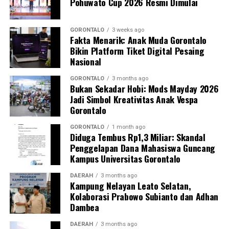
Pohuwato Cup 2026 Resmi Dimulai
jaringan penambangan ilegal tersebut secara
menyeluruh.
GORONTALO
3 weeks ago
Fakta Menarik: Anak Muda Gorontalo
“Kami mengapresiasi keberanian warga yang
Bikin Platform Tiket Digital Pesaing
melaporkan aktivitas ilegal ini. Partisipasi aktif
Nasional
masyarakat sangat krusial dalam menjaga kondusivitas
keamanan serta kelestarian ekosistem lingkungan di
GORONTALO
3 months ago
Bukan Sekadar Hobi: Mods Mayday 2026
Kabupaten Pohuwato,” tambah IPTU Renly.
Jadi Simbol Kreativitas Anak Vespa
Gorontalo
Polres Pohuwato mengimbau seluruh elemen
masyarakat agar tidak tergiur terlibat dalam aktivitas
GORONTALO
1 month ago
Diduga Tembus Rp1,3 Miliar: Skandal
pertambangan ilegal dan segera melapor ke pihak
Penggelapan Dana Mahasiswa Guncang
berwajib apabila menemukan indikasi kegiatan PETI di
Kampus Universitas Gorontalo
wilayahnya.
DAERAH
3 months ago
Kampung Nelayan Leato Selatan,
Kolaborasi Prabowo Subianto dan Adhan
Dambea
DAERAH
3 months ago