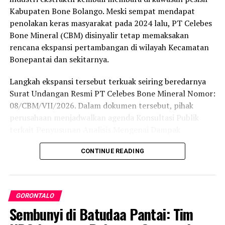
KAPOLSEK TALUDITI HENTIKAN PETI
Kabupaten Bone Bolango. Meski sempat mendapat
KORBAN TAMBANG ILEGAL POHUWATO
PENAMBANG ILEGAL TEWAS GORONTALO
penolakan keras masyarakat pada 2024 lalu, PT Celebes
PERTAMBANGAN ILEGAL TALUDITI
Bone Mineral (CBM) disinyalir tetap memaksakan
TAMBANG ILEGAL MARISA 6
TRAGEDI TAMBANG TALUDITI
rencana ekspansi pertambangan di wilayah Kecamatan
UP NEXT
Bonepantai dan sekitarnya.
Sidak Mendadak, Purbaya Siapkan Nomor WA Khusus
Aduan Nakal Bea Cukai dan Pajak
Langkah ekspansi tersebut terkuak seiring beredarnya
Surat Undangan Resmi PT Celebes Bone Mineral Nomor:
DON'T MISS
Penting! Tiktokers ini Bongkar Potensi Bencana di
08/CBM/VII/2026. Dalam dokumen tersebut, pihak
Gorontalo
perusahaan menjadwalkan agenda Konsultasi Publik
terkait Penyusunan Analisis Mengenai Dampak
Lingkungan (Amdal) pada Kamis (6/8/2026) di
CONTINUE READING
Kecamatan Bonepantai. Forum ini digelar sebagai
tahapan wajib guna menaikkan status Izin Usaha
Pertambangan (IUP) ke tahap Operasi Produksi.
GORONTALO
Rencana konsultasi publik tersebut menyasar cakupan
Sembunyi di Batudaa Pantai: Tim
wilayah yang terbilang luas. Pihak perusahaan
mengundang perwakilan warga dari 13 desa di