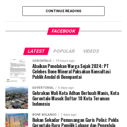
Penggerebekan berawal dari aduan masyarakat yang
resah terhadap maraknya aktivitas PETI di wilayah
CONTINUE READING
tersebut. Menindaklanjuti laporan itu, Tim Satreskrim
Polres Pohuwato yang dipimpin langsung oleh Kasat
FACEBOOK
Reskrim IPTU Renly H. Turangan, S.H. bergerak cepat
menyisir lokasi dan mendapati ekskavator tengah
beroperasi menyedot material tambang secara ilegal.
LATEST
POPULAR
VIDEOS
Selain alat berat, petugas menyita sederet barang bukti
GORONTALO
19 hours ago
operasional tambang ilegal, di antaranya mesin alkon,
Abaikan Penolakan Warga Sejak 2024: PT
Celebes Bone Mineral Paksakan Konsultasi
karpet penyaring emas, pipa sambungan, selang
Publik Amdal di Bonepantai
gabang, linggis, ember berisi sampel material tanah,
serta dua unit radio komunikasi (
handy talky
/HT).
ADVERTORIAL
6 days ago
Gebrakan Wali Kota Adhan Berbuah Manis, Kota
Polisi turut mengamankan dua pria berinisial KR, yang
Gorontalo Masuk Daftar 10 Kota Teraman
Indonesia
bertindak sebagai operator ekskavator, serta FM, yang
diduga kuat berperan sebagai pemodal sekaligus pemilik
BONE BOLANGO
7 days ago
alat berat tersebut.
Bukan Sekadar Pemasangan Garis Polisi: Polda
Gorontalo Buru Pemilik Lubang dan Pengelola