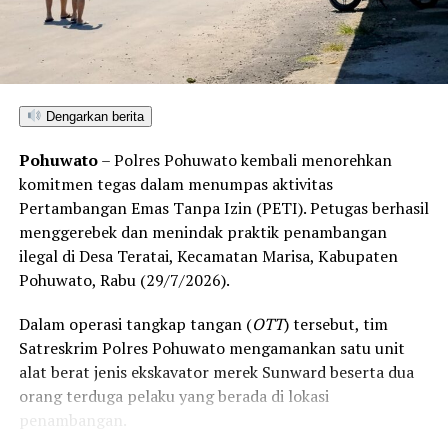
barang bukti telah diamankan di Mako Polresta
Gorontalo Kota guna menjalani proses hukum lebih
lanjut.
Dengarkan berita
Pohuwato
– Polres Pohuwato kembali menorehkan
komitmen tegas dalam menumpas aktivitas
Pertambangan Emas Tanpa Izin (PETI). Petugas berhasil
menggerebek dan menindak praktik penambangan
ilegal di Desa Teratai, Kecamatan Marisa, Kabupaten
Pohuwato, Rabu (29/7/2026).
Dalam operasi tangkap tangan (
OTT
) tersebut, tim
Satreskrim Polres Pohuwato mengamankan satu unit
alat berat jenis ekskavator merek Sunward beserta dua
orang terduga pelaku yang berada di lokasi
penambangan.