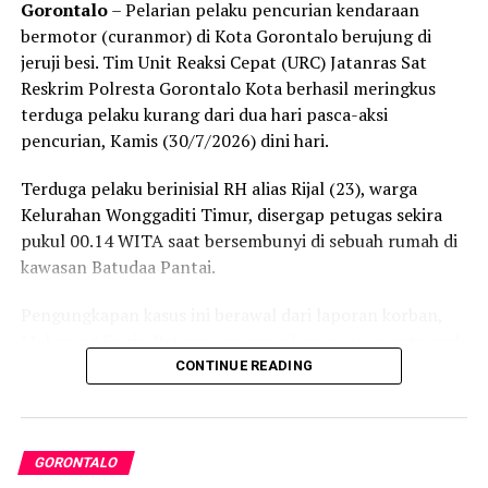
Gorontalo
– Pelarian pelaku pencurian kendaraan
bermotor (curanmor) di Kota Gorontalo berujung di
Penolakan masif yang konsisten disuarakan warga
jeruji besi. Tim Unit Reaksi Cepat (URC) Jatanras Sat
pesisir ini berlandaskan kekhawatiran atas dampak
Reskrim Polresta Gorontalo Kota berhasil meringkus
kerusakan lingkungan. Kehadiran industri ekstraktif di
terduga pelaku kurang dari dua hari pasca-aksi
wilayah Bonepantai, Bulawa, dan Kabila Bone dinilai
pencurian, Kamis (30/7/2026) dini hari.
berpotensi merusak ekosistem pesisir serta perairan
Teluk Tomini, menghancurkan daerah resapan air, dan
Terduga pelaku berinisial RH alias Rijal (23), warga
mengancam ruang hidup nelayan serta petani lokal.
Kelurahan Wonggaditi Timur, disergap petugas sekira
pukul 00.14 WITA saat bersembunyi di sebuah rumah di
Rencana konsultasi publik PT CBM diprediksi bakal
kawasan Batudaa Pantai.
mendapat perlawanan ketat dari koalisi masyarakat sipil
dan warga lintas desa yang bersiap menghadang
Pengungkapan kasus ini berawal dari laporan korban,
masuknya aktivitas pertambangan demi memelihara
Mohamad Fajrin Patirani, seorang karyawan swasta asal
kelestarian ruang hidup mereka.
Kelurahan Molosipat. Berdasarkan kronologi kejadian,
CONTINUE READING
insiden pencurian tersebut berlangsung pada Selasa
(28/7/2026) sekira pukul 22.00 WITA.
GORONTALO
Kala itu, korban memarkirkan sepeda motor Honda Beat