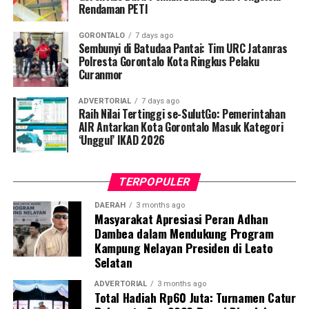
Kapolres Pohuwato AKBP H. Busroni, S.I.K., M.H.
Rendaman PETI
melalui Kasat Reskrim IPTU Renly H. Turangan, S.H.
GORONTALO
7 days ago
menegaskan bahwa operasi penindakan ini merupakan
Sembunyi di Batudaa Pantai: Tim URC Jatanras
bukti nyata komitmen kepolisian dalam menegakkan
Polresta Gorontalo Kota Ringkus Pelaku
Curanmor
hukum tanpa pandang bulu terhadap segala bentuk
perusakan lingkungan.
ADVERTORIAL
7 days ago
Raih Nilai Tertinggi se-SulutGo: Pemerintahan
“Kami tidak akan mentoleransi aktivitas pertambangan
AIR Antarkan Kota Gorontalo Masuk Kategori
tanpa izin di wilayah Pohuwato. Siapa pun yang terbukti
‘Unggul’ IKAD 2026
melanggar hukum akan kami tindak tegas dan proses
sesuai ketentuan yang berlaku. Komitmen kami jelas,
TERPOPULER
penegakan hukum terhadap PETI dilakukan secara
berkelanjutan,” tegas IPTU Renly.
DAERAH
3 months ago
Masyarakat Apresiasi Peran Adhan
Dambea dalam Mendukung Program
Saat ini seluruh barang bukti beserta kedua terduga
Kampung Nelayan Presiden di Leato
pelaku telah digelandang ke Mapolres Pohuwato guna
Selatan
menjalani pemeriksaan intensif. Penyidik Satreskrim
masih melengkapi administrasi penyidikan (mindik) dan
ADVERTORIAL
3 months ago
Total Hadiah Rp60 Juta: Turnamen Catur
menginterogasi sejumlah saksi untuk membongkar