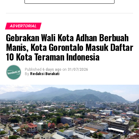
UP NEXT
Belum Pernah Terima Bantuan Provinsi, Desa Talumelito
Curhat ke Komisi 1 DPRD
ADVERTORIAL
Gebrakan Wali Kota Adhan Berbuah
DON'T MISS
Nur Afriyanti Nani Harumkan Nama UNG lewat Kongres
Manis, Kota Gorontalo Masuk Daftar
Internasional Linguistik Indonesia
10 Kota Teraman Indonesia
Published
6 days ago
on
31/07/2026
By
Redaksi Barakati