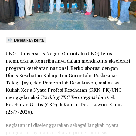
ditetapkan dan mengantarkan Kota Gorontalo menjadi
satu-satunya daerah di wilayah tersebut yang
menembus kategori “Unggul”. Sementara kabupaten lain
di Gorontalo masih berada pada kategori “Berkembang”
hingga menuju “Unggul”.
Dengarkan berita
“Alhamdulillah, nilai IKAD Kota Gorontalo tercatat yang
UNG – Universitas Negeri Gorontalo (UNG) terus
tertinggi di kawasan SulutGo sebagaimana dipaparkan
memperkuat kontribusinya dalam mendukung akselerasi
dalam Rakorwil TPAKD,” ungkap Wawali Indra Gobel
program kesehatan nasional. Berkolaborasi dengan
usai kegiatan.
Dinas Kesehatan Kabupaten Gorontalo, Puskesmas
Talaga Jaya, dan Pemerintah Desa Luwoo, mahasiswa
Indra menambahkan, skor IKAD ini membuktikan bahwa
Kuliah Kerja Nyata Profesi Kesehatan (KKN-PK) UNG
tingkat keterjangkauan, pemanfaatan, serta inklusivitas
menggelar aksi
Tracking TBC Terintegrasi
dan Cek
layanan keuangan bagi masyarakat di Kota Gorontalo
Kesehatan Gratis (CKG) di Kantor Desa Luwoo, Kamis
berada di posisi terdepan.
(23/7/2026).
Predikat “Unggul” yang diraih Pemerintahan AIR
Kegiatan ini diselenggarakan sebagai langkah nyata
menjadi indikator kuat atas keberhasilan pemerintah
penguatan layanan kesehatan primer berbasis
daerah dalam mendorong masyarakat agar makin