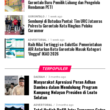
Penyuluhan difokuskan pada pemahaman mekanisme
Gorontalo Buru Pemilik Lubang dan Pengelola
Rendaman PETI
penularan, pengenalan gejala awal, pentingnya
pemeriksaan Dahak/TCM, kepatuhan minum obat
GORONTALO
1 week ago
hingga tuntas, serta pengikisan stigma negatif terhadap
Sembunyi di Batudaa Pantai: Tim URC Jatanras
penyintas TBC di lingkungan warga.
Polresta Gorontalo Kota Ringkus Pelaku
Curanmor
“Literasi kesehatan warga adalah fondasi utama dalam
ADVERTORIAL
1 week ago
memutus rantai penularan TBC. Kami berupaya
Raih Nilai Tertinggi se-SulutGo: Pemerintahan
menyampaikan edukasi yang persuasif dan mudah
AIR Antarkan Kota Gorontalo Masuk Kategori
‘Unggul’ IKAD 2026
dipahami agar warga tidak ragu melakukan pemeriksaan
apabila mengalami gejala batuk berkepanjangan,”
terang Taufik.
TERPOPULER
Selain skrining TBC, mahasiswa turut mendampingi
DAERAH
3 months ago
Masyarakat Apresiasi Peran Adhan
nakes Puskesmas Talaga Jaya dalam memberikan
Dambea dalam Mendukung Program
pelayanan Cek Kesehatan Gratis (CKG), meliputi
Kampung Nelayan Presiden di Leato
pengukuran tekanan darah, cek kadar gula darah, dan
Selatan
penapisan faktor risiko penyakit tidak menular (PTM)
sebagai upaya promotif-preventif.
ADVERTORIAL
3 months ago
Total Hadiah Rp60 Juta: Turnamen Catur