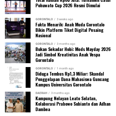
Pohuwato Cup 2026 Resmi Dimulai
Perwakilan DPL KKN-PK, Dr. dr. Vivien Novarina A.
Kasim, M.Kes., menegaskan bahwa keterlibatan
mahasiswa merupakan bentuk perwujudan Tri Dharma
GORONTALO
3 weeks ago
Fakta Menarik: Anak Muda Gorontalo
Perguruan Tinggi dalam mengawal transformasi
Bikin Platform Tiket Digital Pesaing
layanan kesehatan primer.
Nasional
“Kehadiran mahasiswa mempercepat jangkauan skema
GORONTALO
3 months ago
Bukan Sekadar Hobi: Mods Mayday 2026
active case finding
TBC yang dicanangkan pemerintah.
Jadi Simbol Kreativitas Anak Vespa
Sinergi multisektor antara perguruan tinggi, dinas
Gorontalo
kesehatan, puskesmas, dan pemerintah desa seperti
inilah yang menjadi kunci sukses pembentukan
GORONTALO
1 month ago
Diduga Tembus Rp1,3 Miliar: Skandal
masyarakat sadar sehat,” jelas Dr. Vivien.
Penggelapan Dana Mahasiswa Guncang
Kampus Universitas Gorontalo
Masyarakat Desa Luwoo menyambut antusias agenda
terpadu ini. Ratusan warga memanfaatkan layanan
DAERAH
3 months ago
Kampung Nelayan Leato Selatan,
pemeriksaan kesehatan gratis sekaligus berkonsultasi
Kolaborasi Prabowo Subianto dan Adhan
mengenai pola hidup bersih dan sehat (PHBS)
Dambea
pencegahan tuberkulosis.