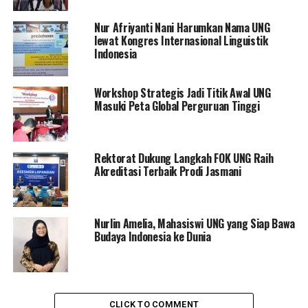
Mahasiswa dapat mendaftar secara daring melalui
laman resmi:
Nur Afriyanti Nani Harumkan Nama UNG
https://s.ung.ac.id/BPG_2025
lewat Kongres Internasional Linguistik
Indonesia
Menurut Darman, program beasiswa ini merupakan
bentuk nyata sinergi antara UNG dan PT Pegadaian
Workshop Strategis Jadi Titik Awal UNG
dalam meningkatkan motivasi belajar mahasiswa, serta
Masuki Peta Global Perguruan Tinggi
mendukung keberlanjutan studi mereka melalui
dukungan finansial yang berkelanjutan.
Rektorat Dukung Langkah FOK UNG Raih
“Kami berharap mahasiswa bisa memanfaatkan peluang
Akreditasi Terbaik Prodi Jasmani
ini dengan baik. Ini adalah wujud perhatian nyata bagi
generasi muda yang memiliki semangat, integritas, dan
prestasi akademik,” pungkasnya.
Nurlin Amelia, Mahasiswi UNG yang Siap Bawa
Budaya Indonesia ke Dunia
RELATED TOPICS:
BANTUANPENDIDIKAN
BEASISWABUMN
BEASISWAPEGADAIAN2025
BEASISWAUNGGULAN
IPKMINIMAL325
KEMAHASISWAANUNG
MAHASISWAUNG
PENDIDIKANTINGGI
PTPEGADAIAN
UNGGORONTALO
CLICK TO COMMENT
UNIVERSITASNEGERIGORONTALO