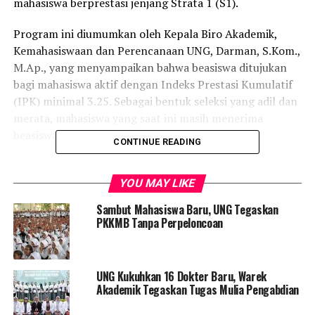
mahasiswa berprestasi jenjang Strata 1 (S1).
Program ini diumumkan oleh Kepala Biro Akademik,
Kemahasiswaan dan Perencanaan UNG, Darman, S.Kom.,
M.Ap., yang menyampaikan bahwa beasiswa ditujukan
bagi mahasiswa aktif dengan Indeks Prestasi Kumulatif
(IPK) minimal 3.25. Sebagai bentuk seleksi yang adil dan
merata, mahasiswa yang saat ini masih menerima
beasiswa lain tidak diperkenankan mendaftar.
CONTINUE READING
“Pendaftaran dibuka sejak tanggal 18 hingga 27 Juli
2025. Seleksi administrasi akan berlangsung 28–31 Juli,
YOU MAY LIKE
kemudian dilanjutkan tahap wawancara pada 4–6
Sambut Mahasiswa Baru, UNG Tegaskan
Agustus 2025, dan pengumuman penerima beasiswa
PKKMB Tanpa Perpeloncoan
akan disampaikan pada 15 Agustus 2025,” jelas Darman.
Beasiswa ini tidak hanya memberikan bebas biaya Uang
UNG Kukuhkan 16 Dokter Baru, Warek
Kuliah Tunggal (UKT) per semester, tetapi juga
Akademik Tegaskan Tugas Mulia Pengabdian
tunjangan biaya hidup sebesar Rp700.000 per bulan.