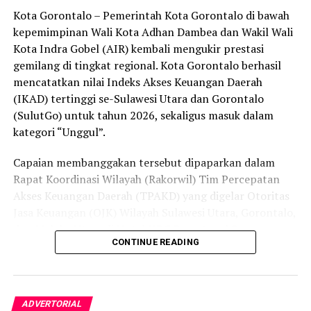
peredaran minuman keras (miras). Penindakan dilakukan
Kota Gorontalo – Pemerintah Kota Gorontalo di bawah
secara menyeluruh, tidak hanya menyasar pengecer
kepemimpinan Wali Kota Adhan Dambea dan Wakil Wali
skala kecil tetapi juga distributor dan toko-toko besar
Kota Indra Gobel (AIR) kembali mengukir prestasi
yang melanggar aturan.
gemilang di tingkat regional. Kota Gorontalo berhasil
Dalam daftar pemeringkatan nasional tersebut, Kota
mencatatkan nilai Indeks Akses Keuangan Daerah
Denpasar menempati posisi puncak dengan tingkat rasa
(IKAD) tertinggi se-Sulawesi Utara dan Gorontalo
aman masyarakat melebihi 81 persen, disusul oleh Kota
(SulutGo) untuk tahun 2026, sekaligus masuk dalam
Yogyakarta, Surakarta, Semarang, Magelang, dan
kategori “Unggul”.
Salatiga.
Capaian membanggakan tersebut dipaparkan dalam
Kota Gorontalo yang berada di urutan ketujuh berhasil
Rapat Koordinasi Wilayah (Rakorwil) Tim Percepatan
mengungguli sejumlah kota berkembang lainnya di
Akses Keuangan Daerah (TPAKD) yang digelar Otoritas
Indonesia, seperti Batam, Tanjung Pinang, dan
Jasa Keuangan (OJK) Wilayah Sulawesi Utara, Gorontalo,
Singkawang. Capaian ini menjadi bukti konkret bahwa
dan Maluku Utara di Hotel NDC Resort and Spa,
CONTINUE READING
Kota Gorontalo terus bertransformasi menjadi daerah
Manado, Sulawesi Utara, Rabu (29/7/2026).
yang aman, nyaman, dan ramah bagi semua.
Delegasi Pemkot Gorontalo dipimpin langsung oleh
Wakil Wali Kota Gorontalo Indra Gobel, didampingi
ADVERTORIAL
Kepala Badan Pendapatan Daerah (Bapenda) Zamronie