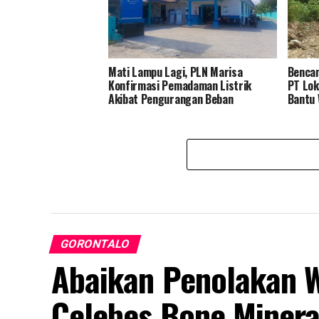
Mati Lampu Lagi, PLN Marisa
Bencan
Konfirmasi Pemadaman Listrik
PT Lok
Akibat Pengurangan Beban
Bantu
GORONTALO
Abaikan Penolakan W
Celebes Bone Minera