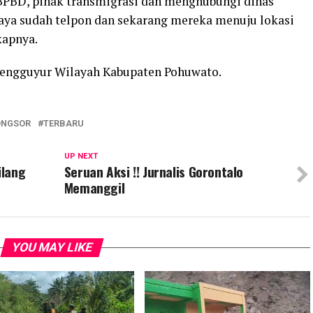
BPBD, pihak transmigrasi dan menghubungi dinas
 Saya sudah telpon dan sekarang mereka menuju lokasi
kapnya.
 mengguyur Wilayah Kabupaten Pohuwato.
ONGSOR
TERBARU
UP NEXT
ilang
Seruan Aksi !! Jurnalis Gorontalo
Memanggil
YOU MAY LIKE