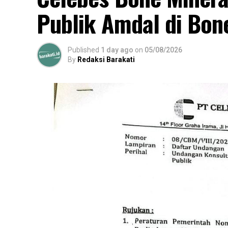
Publik Amdal di Bon
Published
1 day ago
on
05/08/2026
By
Redaksi Barakati