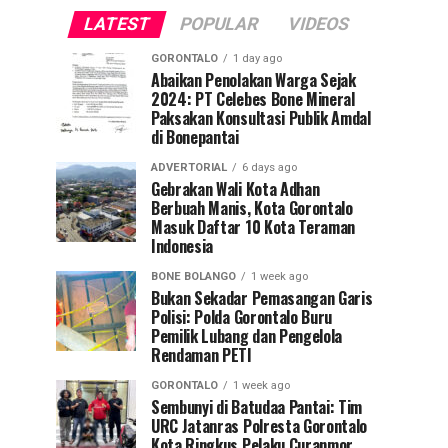
LATEST
POPULAR
VIDEOS
GORONTALO
1 day ago
Abaikan Penolakan Warga Sejak
2024: PT Celebes Bone Mineral
Paksakan Konsultasi Publik Amdal
di Bonepantai
ADVERTORIAL
6 days ago
Gebrakan Wali Kota Adhan
Berbuah Manis, Kota Gorontalo
Masuk Daftar 10 Kota Teraman
Indonesia
BONE BOLANGO
1 week ago
Bukan Sekadar Pemasangan Garis
Polisi: Polda Gorontalo Buru
Pemilik Lubang dan Pengelola
Rendaman PETI
GORONTALO
1 week ago
Sembunyi di Batudaa Pantai: Tim
URC Jatanras Polresta Gorontalo
Kota Ringkus Pelaku Curanmor