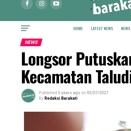
HOME
LATEST NEWS
NEWS
NEWS
Longsor Putuskan
Kecamatan Taludi
Published
5 years ago
on
03/07/2021
By
Redaksi Barakati