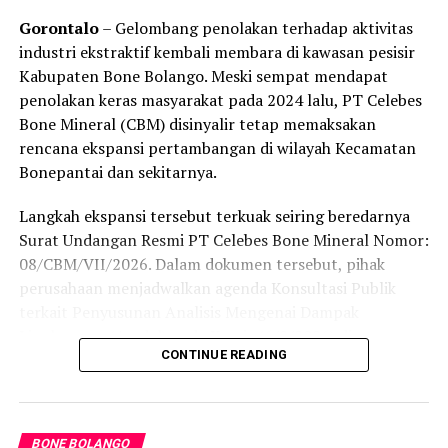
Gorontalo
– Gelombang penolakan terhadap aktivitas
industri ekstraktif kembali membara di kawasan pesisir
Kabupaten Bone Bolango. Meski sempat mendapat
penolakan keras masyarakat pada 2024 lalu, PT Celebes
Bone Mineral (CBM) disinyalir tetap memaksakan
rencana ekspansi pertambangan di wilayah Kecamatan
Bonepantai dan sekitarnya.
Langkah ekspansi tersebut terkuak seiring beredarnya
Surat Undangan Resmi PT Celebes Bone Mineral Nomor:
08/CBM/VII/2026. Dalam dokumen tersebut, pihak
perusahaan menjadwalkan agenda Konsultasi Publik
terkait Penyusunan Analisis Mengenai Dampak
Lingkungan (Amdal) pada Kamis (6/8/2026) di
CONTINUE READING
Kecamatan Bonepantai. Forum ini digelar sebagai
tahapan wajib guna menaikkan status Izin Usaha
Pertambangan (IUP) ke tahap Operasi Produksi.
BONE BOLANGO