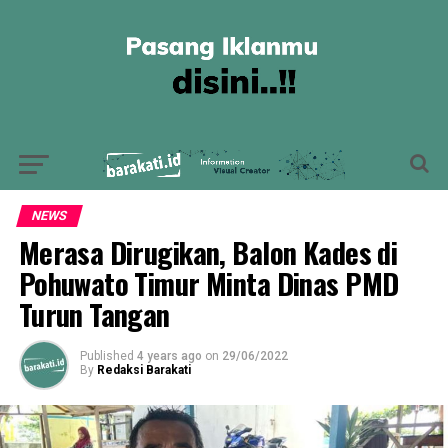
NEWS
Merasa Dirugikan, Balon Kades di
Pohuwato Timur Minta Dinas PMD
Turun Tangan
Published
4 years ago
on
29/06/2022
By
Redaksi Barakati