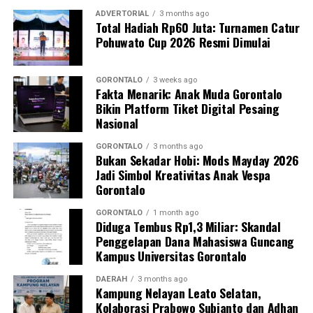
ADVERTORIAL
3 months ago
Total Hadiah Rp60 Juta: Turnamen Catur
Pohuwato Cup 2026 Resmi Dimulai
GORONTALO
3 weeks ago
Fakta Menarik: Anak Muda Gorontalo
Bikin Platform Tiket Digital Pesaing
Nasional
GORONTALO
3 months ago
Bukan Sekadar Hobi: Mods Mayday 2026
Jadi Simbol Kreativitas Anak Vespa
Gorontalo
GORONTALO
1 month ago
Diduga Tembus Rp1,3 Miliar: Skandal
Penggelapan Dana Mahasiswa Guncang
Kampus Universitas Gorontalo
DAERAH
3 months ago
Kampung Nelayan Leato Selatan,
Kolaborasi Prabowo Subianto dan Adhan