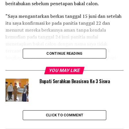
beritahukan sebelum penetapan bakal calon.
“Saya mengantarkan berkas tanggal 15 juni dan setelah
itu saya konfirmasi ke pada panitia tanggal 22 dan
menurut mereka berkasnya aman tanpa kendala
kemudian pada tanggal 24 juni panitia mulai
menetapkan bakal calon dengan nama saya tidak
tercantum didalamnya dengan alasan berkas tidak
CONTINUE READING
lengkap tanpa ada pemberitahuan untuk melengkapi
data yang kurang tersebut,” Ujar Kumentar.
YOU MAY LIKE
Dirinya juga berharap kepada panitia pelaksana untuk
Bupati Serahkan Beasiswa Ke 3 Siswa
transparansi data soal bakal calon yang telah terdaftar,
sebab hal ini tidak akan terjadi ketika panitia
memberikan informasi lanjutan. Sementara
pengumuman CAKADES itu tidak diketahuinya
melainkan hanya mendapatkan informasi dari
CLICK TO COMMENT
masyarakat.