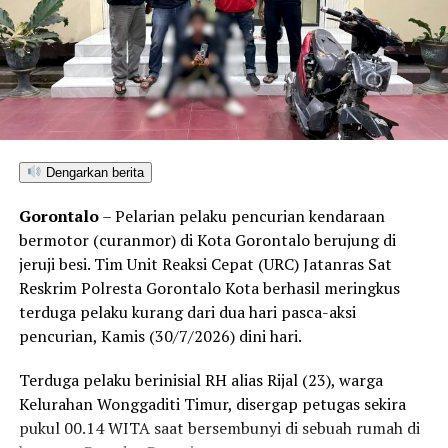
dua buah pipa karbon, tiga mata bor
jet hammer
, serta
satu buah mangkuk plastik warna biru.
Selain menyegel lubang tambang dan mengamankan
barang bukti material serta alat pengolahan, petugas
turut menempelkan surat imbauan tertulis di sekitar
area penambangan agar tidak ada lagi aktivitas ilegal
Dengarkan berita
yang berlangsung.
Gorontalo
– Pelarian pelaku pencurian kendaraan
Kendati saat tim tiba di lokasi tidak ditemukan adanya
bermotor (curanmor) di Kota Gorontalo berujung di
aktivitas penambangan yang tengah berjalan, seluruh
jeruji besi. Tim Unit Reaksi Cepat (URC) Jatanras Sat
rangkaian kegiatan penyelidikan berlangsung aman,
Reskrim Polresta Gorontalo Kota berhasil meringkus
kondusif, dan tanpa hambatan.
terduga pelaku kurang dari dua hari pasca-aksi
pencurian, Kamis (30/7/2026) dini hari.
Kombes Pol. Maruly menegaskan, Polda Gorontalo tidak
akan berhenti pada tindakan penyegelan semata.
Terduga pelaku berinisial RH alias Rijal (23), warga
Pihaknya kini tengah melakukan penelusuran mendalam
Kelurahan Wonggaditi Timur, disergap petugas sekira
terhadap pihak-pihak yang terafiliasi dengan aktivitas
pukul 00.14 WITA saat bersembunyi di sebuah rumah di
tambang ilegal tersebut.