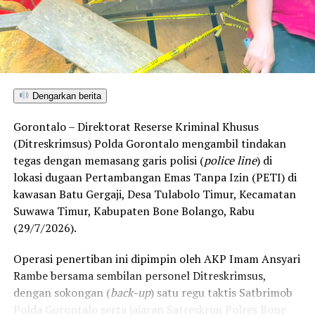
apa pun yang membahas isu pembukaan tambang oleh
pihak perusahaan mana pun di wilayah Kecamatan
Bonepantai,” tegas Rahmat Husain.
Penolakan masif yang konsisten disuarakan warga
pesisir ini berlandaskan kekhawatiran atas dampak
Dengarkan berita
kerusakan lingkungan. Kehadiran industri ekstraktif di
wilayah Bonepantai, Bulawa, dan Kabila Bone dinilai
Gorontalo – Direktorat Reserse Kriminal Khusus
berpotensi merusak ekosistem pesisir serta perairan
(Ditreskrimsus) Polda Gorontalo mengambil tindakan
Teluk Tomini, menghancurkan daerah resapan air, dan
tegas dengan memasang garis polisi (
police line
) di
mengancam ruang hidup nelayan serta petani lokal.
lokasi dugaan Pertambangan Emas Tanpa Izin (PETI) di
kawasan Batu Gergaji, Desa Tulabolo Timur, Kecamatan
Rencana konsultasi publik PT CBM diprediksi bakal
Suwawa Timur, Kabupaten Bone Bolango, Rabu
mendapat perlawanan ketat dari koalisi masyarakat sipil
(29/7/2026).
dan warga lintas desa yang bersiap menghadang
masuknya aktivitas pertambangan demi memelihara
Operasi penertiban ini dipimpin oleh AKP Imam Ansyari
kelestarian ruang hidup mereka.
Rambe bersama sembilan personel Ditreskrimsus,
dengan sokongan (
back-up
) satu regu taktis Satbrimob
Polda Gorontalo serta jajaran Satreskrim Polres Bone