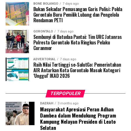
BONE BOLANGO
7 days ago
oleh pria tak dikenal. Atas kejadian itu, korban langsung
Bukan Sekadar Pemasangan Garis Polisi: Polda
membuat laporan resmi di SPKT Polresta Gorontalo
Gorontalo Buru Pemilik Lubang dan Pengelola
Rendaman PETI
Kota.
GORONTALO
7 days ago
Menindaklanjuti laporan korban, Tim URC Jatanras
Sembunyi di Batudaa Pantai: Tim URC Jatanras
bergerak cepat melakukan penyelidikan hingga berhasil
Polresta Gorontalo Kota Ringkus Pelaku
Curanmor
mendeteksi keberadaan pelaku dan melakukan
penangkapan tanpa perlawanan. Saat ini pelaku beserta
ADVERTORIAL
7 days ago
barang bukti telah diamankan di Mako Polresta
Raih Nilai Tertinggi se-SulutGo: Pemerintahan
Gorontalo Kota guna menjalani proses hukum lebih
AIR Antarkan Kota Gorontalo Masuk Kategori
‘Unggul’ IKAD 2026
lanjut.
TERPOPULER
DAERAH
3 months ago
Masyarakat Apresiasi Peran Adhan
Dambea dalam Mendukung Program
Kampung Nelayan Presiden di Leato
Selatan