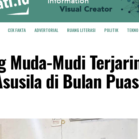
CEK FAKTA
ADVERTORIAL
RUANG LITERASI
POLITIK
TEKNO
ng Muda-Mudi Terjari
Asusila di Bulan Pua