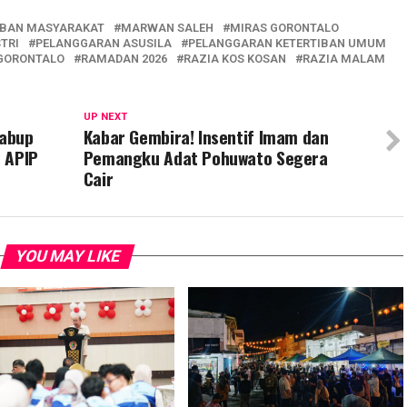
IBAN MASYARAKAT
MARWAN SALEH
MIRAS GORONTALO
TRI
PELANGGARAN ASUSILA
PELANGGARAN KETERTIBAN UMUM
 GORONTALO
RAMADAN 2026
RAZIA KOS KOSAN
RAZIA MALAM
UP NEXT
Wabup
Kabar Gembira! Insentif Imam dan
 APIP
Pemangku Adat Pohuwato Segera
Cair
YOU MAY LIKE