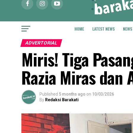
HOME
LATEST NEWS
NEWS
ADVERTORIAL
Miris! Tiga Pasa
Razia Miras dan 
Published
5 months ago
on
10/03/2026
By
Redaksi Barakati