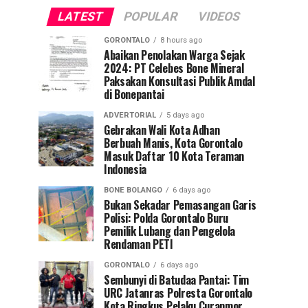
LATEST
POPULAR
VIDEOS
GORONTALO
8 hours ago
Abaikan Penolakan Warga Sejak
2024: PT Celebes Bone Mineral
Paksakan Konsultasi Publik Amdal
di Bonepantai
ADVERTORIAL
5 days ago
Gebrakan Wali Kota Adhan
Berbuah Manis, Kota Gorontalo
Masuk Daftar 10 Kota Teraman
Indonesia
BONE BOLANGO
6 days ago
Bukan Sekadar Pemasangan Garis
Polisi: Polda Gorontalo Buru
Pemilik Lubang dan Pengelola
Rendaman PETI
GORONTALO
6 days ago
Sembunyi di Batudaa Pantai: Tim
URC Jatanras Polresta Gorontalo
Kota Ringkus Pelaku Curanmor