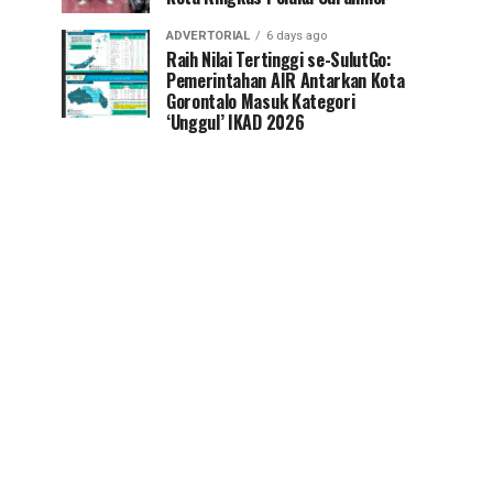
ADVERTORIAL
6 days ago
Raih Nilai Tertinggi se-SulutGo:
Pemerintahan AIR Antarkan Kota
Gorontalo Masuk Kategori
‘Unggul’ IKAD 2026