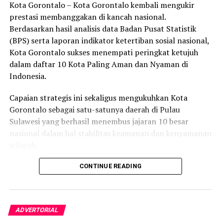
Kota Gorontalo – Kota Gorontalo kembali mengukir
prestasi membanggakan di kancah nasional.
Berdasarkan hasil analisis data Badan Pusat Statistik
(BPS) serta laporan indikator ketertiban sosial nasional,
Kota Gorontalo sukses menempati peringkat ketujuh
dalam daftar 10 Kota Paling Aman dan Nyaman di
Indonesia.
Capaian strategis ini sekaligus mengukuhkan Kota
Gorontalo sebagai satu-satunya daerah di Pulau
Sulawesi yang berhasil menembus jajaran 10 besar
nasional dalam hal stabilitas keamanan dan kenyamanan
wilayah.
Sebagai pusat pemerintahan, pertumbuhan ekonomi,
CONTINUE READING
perdagangan, jasa, serta pendidikan di kawasan Teluk
Tomini, Kota Gorontalo terbukti mampu menjaga
stabilitas kondusivitas daerah. Kendati memiliki
ADVERTORIAL
mobilitas penduduk yang tinggi dan aktivitas ekonomi