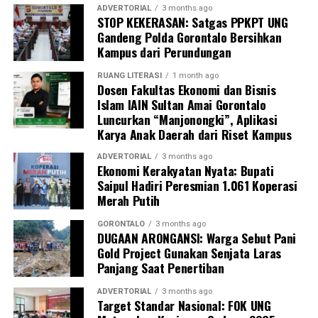
ADVERTORIAL
3 months ago
“Kehadiran mahasiswa mempercepat jangkauan skema
STOP KEKERASAN: Satgas PPKPT UNG
Gandeng Polda Gorontalo Bersihkan
active case finding
TBC yang dicanangkan pemerintah.
Kampus dari Perundungan
Sinergi multisektor antara perguruan tinggi, dinas
kesehatan, puskesmas, dan pemerintah desa seperti
RUANG LITERASI
1 month ago
Dosen Fakultas Ekonomi dan Bisnis
inilah yang menjadi kunci sukses pembentukan
Islam IAIN Sultan Amai Gorontalo
masyarakat sadar sehat,” jelas Dr. Vivien.
Luncurkan “Manjonongki”, Aplikasi
Karya Anak Daerah dari Riset Kampus
Masyarakat Desa Luwoo menyambut antusias agenda
terpadu ini. Ratusan warga memanfaatkan layanan
ADVERTORIAL
3 months ago
Ekonomi Kerakyatan Nyata: Bupati
pemeriksaan kesehatan gratis sekaligus berkonsultasi
Saipul Hadiri Peresmian 1.061 Koperasi
mengenai pola hidup bersih dan sehat (PHBS)
Merah Putih
pencegahan tuberkulosis.
GORONTALO
3 months ago
DUGAAN ARONGANSI: Warga Sebut Pani
Gold Project Gunakan Senjata Laras
Panjang Saat Penertiban
ADVERTORIAL
3 months ago
Target Standar Nasional: FOK UNG