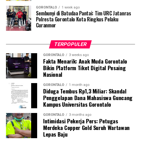
“Literasi kesehatan warga adalah fondasi utama dalam
GORONTALO
1 week ago
memutus rantai penularan TBC. Kami berupaya
Sembunyi di Batudaa Pantai: Tim URC Jatanras
menyampaikan edukasi yang persuasif dan mudah
Polresta Gorontalo Kota Ringkus Pelaku
Curanmor
dipahami agar warga tidak ragu melakukan pemeriksaan
apabila mengalami gejala batuk berkepanjangan,”
terang Taufik.
TERPOPULER
Selain skrining TBC, mahasiswa turut mendampingi
GORONTALO
3 weeks ago
Fakta Menarik: Anak Muda Gorontalo
nakes Puskesmas Talaga Jaya dalam memberikan
Bikin Platform Tiket Digital Pesaing
pelayanan Cek Kesehatan Gratis (CKG), meliputi
Nasional
pengukuran tekanan darah, cek kadar gula darah, dan
penapisan faktor risiko penyakit tidak menular (PTM)
GORONTALO
1 month ago
Diduga Tembus Rp1,3 Miliar: Skandal
sebagai upaya promotif-preventif.
Penggelapan Dana Mahasiswa Guncang
Kampus Universitas Gorontalo
Perwakilan DPL KKN-PK, Dr. dr. Vivien Novarina A.
Kasim, M.Kes., menegaskan bahwa keterlibatan
GORONTALO
3 months ago
Intimidasi Pekerja Pers: Petugas
mahasiswa merupakan bentuk perwujudan Tri Dharma
Merdeka Copper Gold Suruh Wartawan
Perguruan Tinggi dalam mengawal transformasi
Lepas Baju
layanan kesehatan primer.