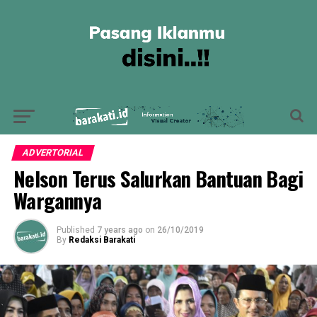
ADVERTORIAL
Nelson Terus Salurkan Bantuan Bagi
Wargannya
Published
7 years ago
on
26/10/2019
By
Redaksi Barakati