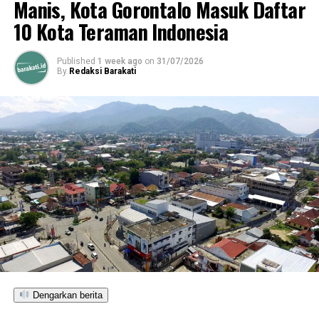
Manis, Kota Gorontalo Masuk Daftar
karena memang masih banyak warga yang
10 Kota Teraman Indonesia
membutuhkan guna memenuhi kebutuhannya. Dirinya
berharap bantuan ini dimanfaatkan dengan baik dan
benar.
Published
1 week ago
on
31/07/2026
By
Redaksi Barakati
“mudah-mudahan dengan bantuan ini kebutuhan
masyarakat terpenuhi,” Tandasnya.
RELATED TOPICS:
UP NEXT
Kades Terpilih, Pertengahan November Di Lantik
DON'T MISS
Nelson: 2020 Limboto Akan Dijadikan Kota Ekraf
Dengarkan berita