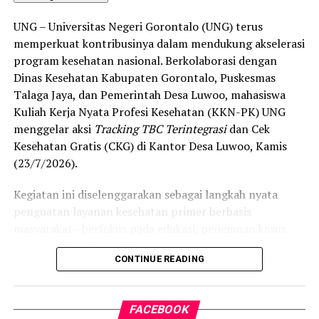
“Alhamdulillah, nilai IKAD Kota Gorontalo tercatat yang
UNG – Universitas Negeri Gorontalo (UNG) terus
tertinggi di kawasan SulutGo sebagaimana dipaparkan
memperkuat kontribusinya dalam mendukung akselerasi
dalam Rakorwil TPAKD,” ungkap Wawali Indra Gobel
program kesehatan nasional. Berkolaborasi dengan
usai kegiatan.
Dinas Kesehatan Kabupaten Gorontalo, Puskesmas
Talaga Jaya, dan Pemerintah Desa Luwoo, mahasiswa
Indra menambahkan, skor IKAD ini membuktikan bahwa
Kuliah Kerja Nyata Profesi Kesehatan (KKN-PK) UNG
tingkat keterjangkauan, pemanfaatan, serta inklusivitas
menggelar aksi
Tracking TBC Terintegrasi
dan Cek
layanan keuangan bagi masyarakat di Kota Gorontalo
Kesehatan Gratis (CKG) di Kantor Desa Luwoo, Kamis
berada di posisi terdepan.
(23/7/2026).
Predikat “Unggul” yang diraih Pemerintahan AIR
Kegiatan ini diselenggarakan sebagai langkah nyata
menjadi indikator kuat atas keberhasilan pemerintah
penguatan layanan kesehatan primer berbasis
daerah dalam mendorong masyarakat agar makin
masyarakat—berfokus pada edukasi, penemuan kasus
mudah, merata, dan aman dalam mengakses berbagai
(
case finding
), deteksi dini, serta pemutusan rantai
fasilitas jasa keuangan yang berkelanjutan.
CONTINUE READING
penularan tuberkulosis (TBC) yang masih menjadi salah
satu tantangan kesehatan terbesar di Indonesia.
FACEBOOK
Pelaksanaan program ini didampingi secara langsung