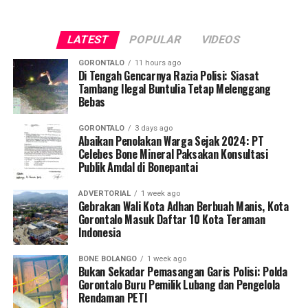
oleh tim Dosen Pembimbing Lapangan (DPL) KKN-PK
Desa Luwoo, yakni Dr. dr. Vivien Novarina A. Kasim,
LATEST
POPULAR
VIDEOS
M.Kes., dr. Siti Rakhmatia P. Th. Kum, M.Biomed., Ns. Nur
Ayun R. Yusuf, S.Kep., M.Kep., dan Ns. Sartika, S.Kep.,
GORONTALO
11 hours ago
M.Kep. Pendampingan akademis ini memastikan seluruh
Di Tengah Gencarnya Razia Polisi: Siasat
Tambang Ilegal Buntulia Tetap Melenggang
alur intervensi medis dan edukasi berjalan sesuai standar
Bebas
prosedur operasional.
GORONTALO
3 days ago
Koordinator Desa KKN-PK UNG Desa Luwoo, Taufik
Abaikan Penolakan Warga Sejak 2024: PT
Celebes Bone Mineral Paksakan Konsultasi
Mohamad Nur, menyampaikan bahwa selain mengawal
Publik Amdal di Bonepantai
teknis pelayanan medis, mahasiswa bertindak sebagai
edukator kesehatan masyarakat.
ADVERTORIAL
1 week ago
Gebrakan Wali Kota Adhan Berbuah Manis, Kota
Penyuluhan difokuskan pada pemahaman mekanisme
Gorontalo Masuk Daftar 10 Kota Teraman
Indonesia
penularan, pengenalan gejala awal, pentingnya
pemeriksaan Dahak/TCM, kepatuhan minum obat
BONE BOLANGO
1 week ago
hingga tuntas, serta pengikisan stigma negatif terhadap
Bukan Sekadar Pemasangan Garis Polisi: Polda
penyintas TBC di lingkungan warga.
Gorontalo Buru Pemilik Lubang dan Pengelola
Rendaman PETI