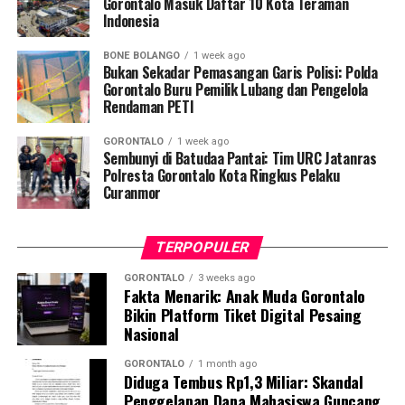
Penyuluhan difokuskan pada pemahaman mekanisme
Gorontalo Masuk Daftar 10 Kota Teraman
Indonesia
penularan, pengenalan gejala awal, pentingnya
pemeriksaan Dahak/TCM, kepatuhan minum obat
BONE BOLANGO
1 week ago
hingga tuntas, serta pengikisan stigma negatif terhadap
Bukan Sekadar Pemasangan Garis Polisi: Polda
penyintas TBC di lingkungan warga.
Gorontalo Buru Pemilik Lubang dan Pengelola
Rendaman PETI
“Literasi kesehatan warga adalah fondasi utama dalam
GORONTALO
1 week ago
memutus rantai penularan TBC. Kami berupaya
Sembunyi di Batudaa Pantai: Tim URC Jatanras
menyampaikan edukasi yang persuasif dan mudah
Polresta Gorontalo Kota Ringkus Pelaku
Curanmor
dipahami agar warga tidak ragu melakukan pemeriksaan
apabila mengalami gejala batuk berkepanjangan,”
terang Taufik.
TERPOPULER
Selain skrining TBC, mahasiswa turut mendampingi
GORONTALO
3 weeks ago
Fakta Menarik: Anak Muda Gorontalo
nakes Puskesmas Talaga Jaya dalam memberikan
Bikin Platform Tiket Digital Pesaing
pelayanan Cek Kesehatan Gratis (CKG), meliputi
Nasional
pengukuran tekanan darah, cek kadar gula darah, dan
penapisan faktor risiko penyakit tidak menular (PTM)
GORONTALO
1 month ago
Diduga Tembus Rp1,3 Miliar: Skandal
sebagai upaya promotif-preventif.
Penggelapan Dana Mahasiswa Guncang