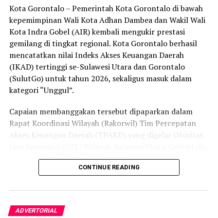
Kota Gorontalo – Pemerintah Kota Gorontalo di bawah
secara menyeluruh, tidak hanya menyasar pengecer
kepemimpinan Wali Kota Adhan Dambea dan Wakil Wali
skala kecil tetapi juga distributor dan toko-toko besar
Kota Indra Gobel (AIR) kembali mengukir prestasi
yang melanggar aturan.
gemilang di tingkat regional. Kota Gorontalo berhasil
Dalam daftar pemeringkatan nasional tersebut, Kota
mencatatkan nilai Indeks Akses Keuangan Daerah
Denpasar menempati posisi puncak dengan tingkat rasa
(IKAD) tertinggi se-Sulawesi Utara dan Gorontalo
aman masyarakat melebihi 81 persen, disusul oleh Kota
(SulutGo) untuk tahun 2026, sekaligus masuk dalam
Yogyakarta, Surakarta, Semarang, Magelang, dan
kategori “Unggul”.
Salatiga.
Capaian membanggakan tersebut dipaparkan dalam
Kota Gorontalo yang berada di urutan ketujuh berhasil
Rapat Koordinasi Wilayah (Rakorwil) Tim Percepatan
mengungguli sejumlah kota berkembang lainnya di
Akses Keuangan Daerah (TPAKD) yang digelar Otoritas
Indonesia, seperti Batam, Tanjung Pinang, dan
Jasa Keuangan (OJK) Wilayah Sulawesi Utara, Gorontalo,
Singkawang. Capaian ini menjadi bukti konkret bahwa
dan Maluku Utara di Hotel NDC Resort and Spa,
CONTINUE READING
Kota Gorontalo terus bertransformasi menjadi daerah
Manado, Sulawesi Utara, Rabu (29/7/2026).
yang aman, nyaman, dan ramah bagi semua.
Delegasi Pemkot Gorontalo dipimpin langsung oleh
Wakil Wali Kota Gorontalo Indra Gobel, didampingi
ADVERTORIAL
Kepala Badan Pendapatan Daerah (Bapenda) Zamronie