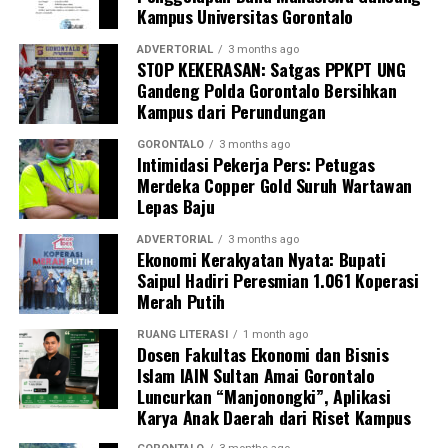
Kampus Universitas Gorontalo
Perwakilan DPL KKN-PK, Dr. dr. Vivien Novarina A.
Kasim, M.Kes., menegaskan bahwa keterlibatan
ADVERTORIAL
3 months ago
STOP KEKERASAN: Satgas PPKPT UNG
mahasiswa merupakan bentuk perwujudan Tri Dharma
Gandeng Polda Gorontalo Bersihkan
Perguruan Tinggi dalam mengawal transformasi
Kampus dari Perundungan
layanan kesehatan primer.
GORONTALO
3 months ago
“Kehadiran mahasiswa mempercepat jangkauan skema
Intimidasi Pekerja Pers: Petugas
Merdeka Copper Gold Suruh Wartawan
active case finding
TBC yang dicanangkan pemerintah.
Lepas Baju
Sinergi multisektor antara perguruan tinggi, dinas
kesehatan, puskesmas, dan pemerintah desa seperti
ADVERTORIAL
3 months ago
Ekonomi Kerakyatan Nyata: Bupati
inilah yang menjadi kunci sukses pembentukan
Saipul Hadiri Peresmian 1.061 Koperasi
masyarakat sadar sehat,” jelas Dr. Vivien.
Merah Putih
Masyarakat Desa Luwoo menyambut antusias agenda
RUANG LITERASI
1 month ago
terpadu ini. Ratusan warga memanfaatkan layanan
Dosen Fakultas Ekonomi dan Bisnis
Islam IAIN Sultan Amai Gorontalo
pemeriksaan kesehatan gratis sekaligus berkonsultasi
Luncurkan “Manjonongki”, Aplikasi
mengenai pola hidup bersih dan sehat (PHBS)
Karya Anak Daerah dari Riset Kampus
pencegahan tuberkulosis.