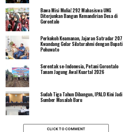
Menurut Hen Restu, dengan makin berkembangnya
Bawa Misi Mulia! 292 Mahasiswa UNG
teknologi informasi digital atau Revolusi industri 4.0
Diterjunkan Bangun Kemandirian Desa di
(four point zero), menuntut pemerintah daerah untuk
Gorontalo
melakukan langkah yang signifikan dalam menata
daerah agar lebih baik.
Perkokoh Keamanan, Jajaran Satradar 207
Kwandang Gelar Silaturahmi dengan Bupati
“Kami telah membuat satu aplikasi E-Kinerja berbasis
Pohuwato
web yang digunakan oleh Pemerintah Kabupaten
Gorontalo untuk mengelola/menilai kinerja pegawai.
Serentak se-Indonesia, Petani Gorontalo
Aplikasi ini, bisa digunakan untuk merekap kegiatan
Tanam Jagung Awal Kuartal 2026
PNS, baik itu harian, bulanan hingga kegiatan
tahunan”,ujar Hen Restu.
Sudah Tiga Tahun Dibangun, IPALD Kini Jadi
Lanjut Hen, bila pihaknya menemukan tidak sesuai, maka
Sumber Masalah Baru
akan dilakulan perubahan melalui pelatihan Diklat,
mutasi dan pelatihan lainnya.
“Sehingga dengan Worshop ini, para kasubag
kepagawaian bisa melaksanakan tugas dengan baik
CLICK TO COMMENT