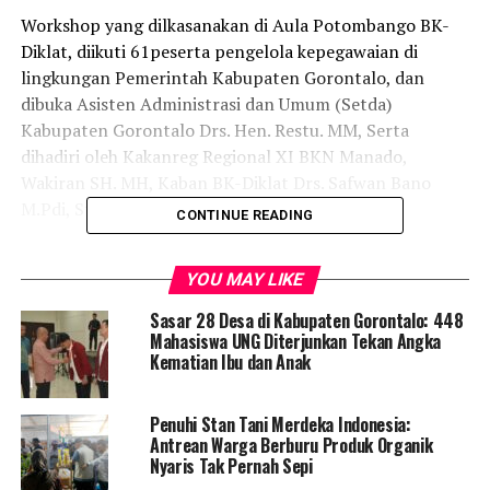
Workshop yang dilkasanakan di Aula Potombango BK-
Diklat, diikuti 61peserta pengelola kepegawaian di
lingkungan Pemerintah Kabupaten Gorontalo, dan
dibuka Asisten Administrasi dan Umum (Setda)
Kabupaten Gorontalo Drs. Hen. Restu. MM, Serta
dihadiri oleh Kakanreg Regional XI BKN Manado,
Wakiran SH. MH, Kaban BK-Diklat Drs. Safwan Bano
M.Pdi, Staf Ahli Bupati, serta Pimpinan OPD.
CONTINUE READING
Dalam sambutanya Asisten III Hen Restu menjelaskan,
YOU MAY LIKE
kegiatan ini dalam rangka untuk meningkatkan
kemampuan aparatur kepegawaian dalam menentukan
Sasar 28 Desa di Kabupaten Gorontalo: 448
standar kompotensi jabatan.
Mahasiswa UNG Diterjunkan Tekan Angka
Kematian Ibu dan Anak
“Dengan makin berkembangnya era reformasi birokrasi
saat ini, mengharuskan suatu jabatan sesuai
Penuhi Stan Tani Merdeka Indonesia:
pengembangan karir, kompetensi dan kualitas dengan
Antrean Warga Berburu Produk Organik
penerapan sistem merit”, jelas Asisten lll.
Nyaris Tak Pernah Sepi