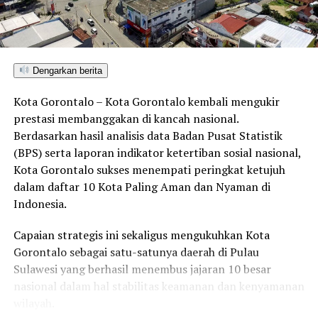
Bupati Gorontalo Berharap 35 Anggota DPRD Yang Baru
Peka Terhadap Rakyat
DON'T MISS
Nelson Dukung IAIN Jadi Universitas Islam Negeri
Gorontalo
Dengarkan berita
Kota Gorontalo – Kota Gorontalo kembali mengukir
prestasi membanggakan di kancah nasional.
Berdasarkan hasil analisis data Badan Pusat Statistik
(BPS) serta laporan indikator ketertiban sosial nasional,
Kota Gorontalo sukses menempati peringkat ketujuh
dalam daftar 10 Kota Paling Aman dan Nyaman di
Indonesia.
Capaian strategis ini sekaligus mengukuhkan Kota
Gorontalo sebagai satu-satunya daerah di Pulau
Sulawesi yang berhasil menembus jajaran 10 besar
nasional dalam hal stabilitas keamanan dan kenyamanan
wilayah.