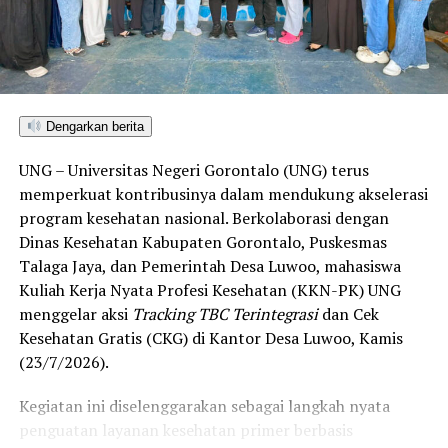
ditetapkan dan mengantarkan Kota Gorontalo menjadi
satu-satunya daerah di wilayah tersebut yang
menembus kategori “Unggul”. Sementara kabupaten lain
di Gorontalo masih berada pada kategori “Berkembang”
hingga menuju “Unggul”.
Dengarkan berita
“Alhamdulillah, nilai IKAD Kota Gorontalo tercatat yang
UNG – Universitas Negeri Gorontalo (UNG) terus
tertinggi di kawasan SulutGo sebagaimana dipaparkan
memperkuat kontribusinya dalam mendukung akselerasi
dalam Rakorwil TPAKD,” ungkap Wawali Indra Gobel
program kesehatan nasional. Berkolaborasi dengan
usai kegiatan.
Dinas Kesehatan Kabupaten Gorontalo, Puskesmas
Talaga Jaya, dan Pemerintah Desa Luwoo, mahasiswa
Indra menambahkan, skor IKAD ini membuktikan bahwa
Kuliah Kerja Nyata Profesi Kesehatan (KKN-PK) UNG
tingkat keterjangkauan, pemanfaatan, serta inklusivitas
menggelar aksi
Tracking TBC Terintegrasi
dan Cek
layanan keuangan bagi masyarakat di Kota Gorontalo
Kesehatan Gratis (CKG) di Kantor Desa Luwoo, Kamis
berada di posisi terdepan.
(23/7/2026).
Predikat “Unggul” yang diraih Pemerintahan AIR
Kegiatan ini diselenggarakan sebagai langkah nyata
menjadi indikator kuat atas keberhasilan pemerintah
penguatan layanan kesehatan primer berbasis
daerah dalam mendorong masyarakat agar makin