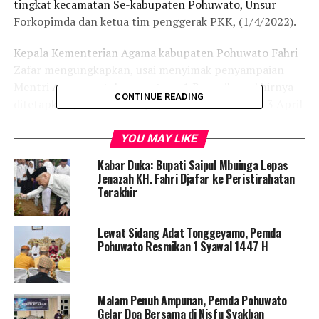
tingkat kecamatan Se-kabupaten Pohuwato, Unsur
Forkopimda dan ketua tim penggerak PKK, (1/4/2022).
Kepala Kementerian Agama kabupaten Pohuwato Fahri
Zafar mengungkapkan, usai menyimak penyampaian
Mentri Agama untuk penentuan 1 Ramadhan akhirnya
CONTINUE READING
ditetapkan pelaksanaannya jatuh pada hari Ahad 3 April
2022.
YOU MAY LIKE
“Berdasarkan hasil dari kesimpulan rukhiatul hilal di 101
Kabar Duka: Bupati Saipul Mbuinga Lepas
titik, melaporkan saat ini 2 derajat di atas ufuk
Jenazah KH. Fahri Djafar ke Peristirahatan
sedangkan ketetapan Menteri Agama itu, di tetapkan
Terakhir
bila mencapai 3 derajat di atas ufut baru bisa melakukan
puasa secara berjamaah,” Ungkap Fahri.
Lewat Sidang Adat Tonggeyamo, Pemda
Pohuwato Resmikan 1 Syawal 1447 H
Selanjutya, Kepala Qodhi Kabupaten Pohuwato Saiful
Sabu menyampaikan akan mengikuti apa yang menjadi
aturan pemerintah kabupaten Pohuwato dan seluruh
Malam Penuh Ampunan, Pemda Pohuwato
element-element dan instansi terkait.
Gelar Doa Bersama di Nisfu Syakban