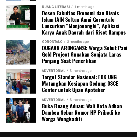
nasional bisa mendarat dan memberikan impak nyata di
RUANG LITERASI
1 month ago
Dosen Fakultas Ekonomi dan Bisnis
daerah. Pohuwato memiliki modalitas potensi kelautan
Islam IAIN Sultan Amai Gorontalo
yang sangat besar. Kami menyatakan kesiapan penuh
Luncurkan “Manjonongki”, Aplikasi
menyukseskan swasembada pangan nasional, khususnya
Karya Anak Daerah dari Riset Kampus
swasembada protein, lewat tata kelola perikanan yang
berkelanjutan,” urai Saipul A. Mbuinga.
GORONTALO
3 months ago
DUGAAN ARONGANSI: Warga Sebut Pani
Gold Project Gunakan Senjata Laras
Bupati menambahkan, hasil rumusan dari Rakornas KKP
Panjang Saat Penertiban
ini akan dijadikan acuan rigid dalam menyusun
rancangan program kerja dan penganggaran APBD
ADVERTORIAL
3 months ago
Target Standar Nasional: FOK UNG
Tahun 2027. Tujuannya agar akselerasi pembangunan
Matangkan Kesiapan Gedung OSCE
sektor kelautan dan perikanan di Pohuwato berjalan
Center untuk Ujian Apoteker
lebih efektif, presisi, tepat sasaran, serta berdaya
dampak pada penguatan ekonomi daerah.
ADVERTORIAL
3 months ago
Buka Ruang Aduan: Wali Kota Adhan
Dambea Sebar Nomor HP Pribadi ke
Warga Wongkaditi