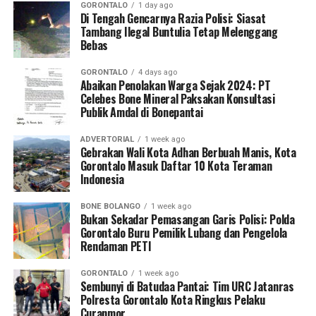
ekonomi daerah sekaligus mendongkrak taraf hidup
berwajib apabila menemukan indikasi kegiatan PETI di
GORONTALO
1 day ago
masyarakat pesisir dan nelayan tradisional di Bumi
Di Tengah Gencarnya Razia Polisi: Siasat
wilayahnya.
Tambang Ilegal Buntulia Tetap Melenggang
Panua.
Bebas
Dalam forum nasional tersebut, KKP memaparkan cetak
GORONTALO
4 days ago
biru program prioritas Tahun Anggaran 2026. Beberapa
Abaikan Penolakan Warga Sejak 2024: PT
Celebes Bone Mineral Paksakan Konsultasi
program makro yang disoroti antara lain pembangunan
Publik Amdal di Bonepantai
Kampung Nelayan Merah Putih, revitalisasi tambak di
wilayah Pantai Utara Jawa, akselerasi kawasan budidaya
ADVERTORIAL
1 week ago
udang terintegrasi (
integrated shrimp farming
),
Gebrakan Wali Kota Adhan Berbuah Manis, Kota
Gorontalo Masuk Daftar 10 Kota Teraman
pengembangan budidaya tematik, percepatan
Indonesia
swasembada garam, hingga modernisasi armada kapal
perikanan tangkap nasional.
BONE BOLANGO
1 week ago
Bukan Sekadar Pemasangan Garis Polisi: Polda
Sederet program kerja tersebut disokong penuh oleh
Gorontalo Buru Pemilik Lubang dan Pengelola
Rendaman PETI
suntikan alokasi anggaran pemerintah pusat. Langkah
stimulan ini merupakan bagian dari manuver negara
GORONTALO
1 week ago
dalam mempercepat transformasi sektor kelautan agar
Sembunyi di Batudaa Pantai: Tim URC Jatanras
Polresta Gorontalo Kota Ringkus Pelaku
mampu memberikan kontribusi masif terhadap
Curanmor