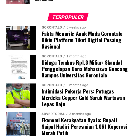
ketahanan pangan nasional, khususnya mewujudkan
swasembada protein hewani.
TERPOPULER
Bagi Kabupaten Pohuwato, perhelatan akbar ini menjadi
momentum krusial untuk melobi dan memperjuangkan
GORONTALO
3 weeks ago
Fakta Menarik: Anak Muda Gorontalo
program strategis pusat agar mengalir ke daerah.
Bikin Platform Tiket Digital Pesaing
Berbekal bentang laut yang luas, garis pantai yang
Nasional
panjang, serta kekayaan hayati yang melimpah,
Pohuwato dinilai memiliki daya tawar tinggi untuk
GORONTALO
1 month ago
Diduga Tembus Rp1,3 Miliar: Skandal
bertransformasi menjadi salah satu sentra perikanan
Penggelapan Dana Mahasiswa Guncang
utama di kawasan Indonesia Timur.
Kampus Universitas Gorontalo
Bupati Saipul A. Mbuinga menegaskan bahwa Rakornas
GORONTALO
3 months ago
Intimidasi Pekerja Pers: Petugas
KKP bertindak sebagai wadah krusial dalam
Merdeka Copper Gold Suruh Wartawan
menyamakan persepsi dan arah kebijakan pembangunan
Lepas Baju
maritim dari hulu ke hilir.
ADVERTORIAL
3 months ago
Ekonomi Kerakyatan Nyata: Bupati
“Melalui koordinasi intensif di Rakornas ini, kami
Saipul Hadiri Peresmian 1.061 Koperasi
berharap jalinan sinergi vertikal antara pusat dan
Merah Putih
daerah semakin solid, sehingga program strategis