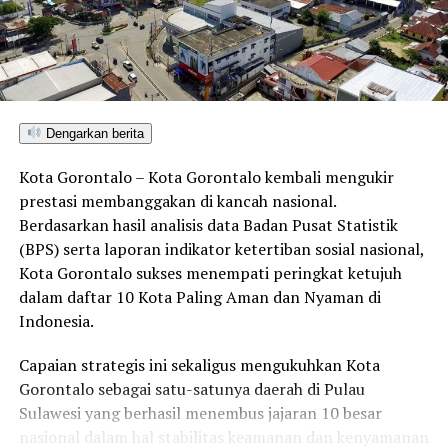
RELATED TOPICS:
BALEG DPR RI
DPRD PROVINSI GORONTALO
TATIB DPRD PROVINSI GORONTALO
UP NEXT
Dengarkan berita
Rektor UNG Pantau Langsung Pelaksanaan UTBK-SNBT
2025
Kota Gorontalo – Kota Gorontalo kembali mengukir
prestasi membanggakan di kancah nasional.
DON'T MISS
Ratusan Mahasiswa Ikuti Program UNG Mengajar Batch
Berdasarkan hasil analisis data Badan Pusat Statistik
7
(BPS) serta laporan indikator ketertiban sosial nasional,
Kota Gorontalo sukses menempati peringkat ketujuh
dalam daftar 10 Kota Paling Aman dan Nyaman di
Indonesia.
Capaian strategis ini sekaligus mengukuhkan Kota
Gorontalo sebagai satu-satunya daerah di Pulau
Sulawesi yang berhasil menembus jajaran 10 besar
nasional dalam hal stabilitas keamanan dan kenyamanan