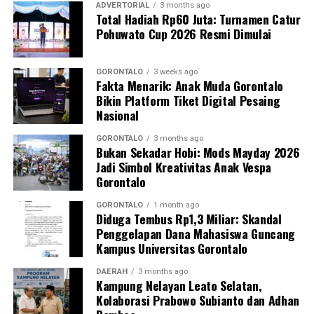
sebagai upaya promotif-preventif.
ADVERTORIAL
3 months ago
Total Hadiah Rp60 Juta: Turnamen Catur
Pohuwato Cup 2026 Resmi Dimulai
Perwakilan DPL KKN-PK, Dr. dr. Vivien Novarina A.
Kasim, M.Kes., menegaskan bahwa keterlibatan
mahasiswa merupakan bentuk perwujudan Tri Dharma
GORONTALO
3 weeks ago
Fakta Menarik: Anak Muda Gorontalo
Perguruan Tinggi dalam mengawal transformasi
Bikin Platform Tiket Digital Pesaing
layanan kesehatan primer.
Nasional
“Kehadiran mahasiswa mempercepat jangkauan skema
GORONTALO
3 months ago
Bukan Sekadar Hobi: Mods Mayday 2026
active case finding
TBC yang dicanangkan pemerintah.
Jadi Simbol Kreativitas Anak Vespa
Sinergi multisektor antara perguruan tinggi, dinas
Gorontalo
kesehatan, puskesmas, dan pemerintah desa seperti
inilah yang menjadi kunci sukses pembentukan
GORONTALO
1 month ago
Diduga Tembus Rp1,3 Miliar: Skandal
masyarakat sadar sehat,” jelas Dr. Vivien.
Penggelapan Dana Mahasiswa Guncang
Kampus Universitas Gorontalo
Masyarakat Desa Luwoo menyambut antusias agenda
terpadu ini. Ratusan warga memanfaatkan layanan
DAERAH
3 months ago
Kampung Nelayan Leato Selatan,
pemeriksaan kesehatan gratis sekaligus berkonsultasi
Kolaborasi Prabowo Subianto dan Adhan
mengenai pola hidup bersih dan sehat (PHBS)