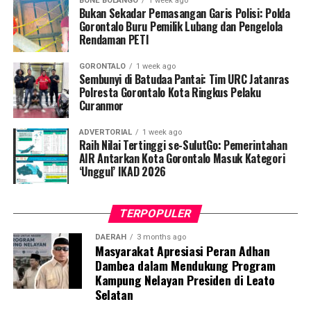
BONE BOLANGO
1 week ago
Bukan Sekadar Pemasangan Garis Polisi: Polda
Penyuluhan difokuskan pada pemahaman mekanisme
Gorontalo Buru Pemilik Lubang dan Pengelola
Rendaman PETI
penularan, pengenalan gejala awal, pentingnya
pemeriksaan Dahak/TCM, kepatuhan minum obat
GORONTALO
1 week ago
hingga tuntas, serta pengikisan stigma negatif terhadap
Sembunyi di Batudaa Pantai: Tim URC Jatanras
penyintas TBC di lingkungan warga.
Polresta Gorontalo Kota Ringkus Pelaku
Curanmor
“Literasi kesehatan warga adalah fondasi utama dalam
ADVERTORIAL
1 week ago
memutus rantai penularan TBC. Kami berupaya
Raih Nilai Tertinggi se-SulutGo: Pemerintahan
menyampaikan edukasi yang persuasif dan mudah
AIR Antarkan Kota Gorontalo Masuk Kategori
‘Unggul’ IKAD 2026
dipahami agar warga tidak ragu melakukan pemeriksaan
apabila mengalami gejala batuk berkepanjangan,”
terang Taufik.
TERPOPULER
Selain skrining TBC, mahasiswa turut mendampingi
DAERAH
3 months ago
Masyarakat Apresiasi Peran Adhan
nakes Puskesmas Talaga Jaya dalam memberikan
Dambea dalam Mendukung Program
pelayanan Cek Kesehatan Gratis (CKG), meliputi
Kampung Nelayan Presiden di Leato
pengukuran tekanan darah, cek kadar gula darah, dan
Selatan
penapisan faktor risiko penyakit tidak menular (PTM)