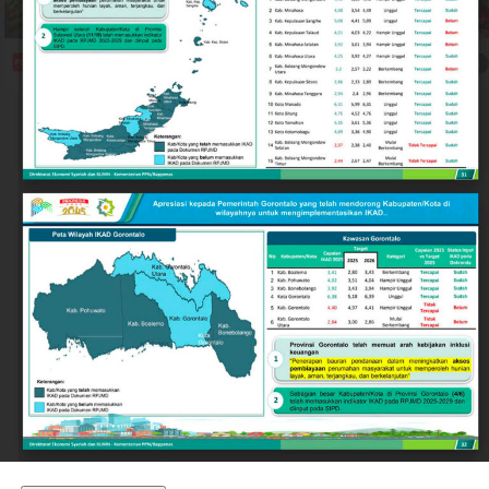
ideal sebagai destinasi investasi, pusat pendidikan,
maupun kawasan hunian yang aman bagi warga lokal
dan pendatang.
Keberhasilan ini tidak terlepas dari langkah strategis
Pemerintah Kota Gorontalo di bawah kepemimpinan
Wali Kota Adhan Dambea. Salah satu pilar utamanya
adalah penguatan nilai-nilai toleransi antarumat
beragama secara inklusif.
Wali Kota Adhan Dambea menegaskan komitmennya
untuk menjadi mengayom bagi seluruh lapisan
masyarakat tanpa membedakan latar belakang agama.
Komitmen ini diwujudkan lewat dukungan nyata
terhadap berbagai agenda keagamaan, termasuk bagi
kelompok minoritas.
Selain pengukuhan nilai toleransi, kondusivitas daerah
turut ditopang oleh tindakan tegas Pemkot Gorontalo