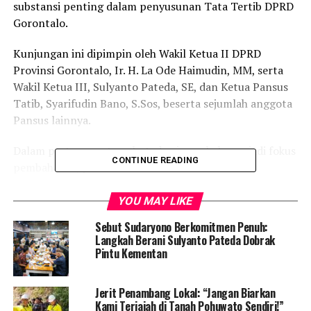
substansi penting dalam penyusunan Tata Tertib DPRD
Gorontalo.
Kunjungan ini dipimpin oleh Wakil Ketua II DPRD
Provinsi Gorontalo, Ir. H. La Ode Haimudin, MM, serta
Wakil Ketua III, Sulyanto Pateda, SE, dan Ketua Pansus
Tatib, Syarifudin Bano, S.Sos, beserta sejumlah anggota
Pansus lainnya.
Dalam pertemuan tersebut, dua isu pokok menjadi fokus
CONTINUE READING
pembahasan, yakni:
Kedudukan anggota DPRD yang tidak tergabung
YOU MAY LIKE
dalam Alat Kelengkapan Dewan (AKD).
Sebut Sudaryono Berkomitmen Penuh:
Langkah Berani Sulyanto Pateda Dobrak
Pintu Kementan
Ketentuan dan penerapan syarat kourum dalam
rapat-rapat dewan.
Jerit Penambang Lokal: “Jangan Biarkan
Kami Terjajah di Tanah Pohuwato Sendiri!”