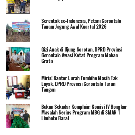
Menurut pernyataan Wakil Ketua II, Haji La Ode, yang
disampaikan melalui Ketua Pansus, Syarifudin Bano,
kunjungan ini bertujuan memperoleh referensi normatif
Serentak se-Indonesia, Petani Gorontalo
dan praktik dari Baleg DPR RI agar penyusunan Tata
Tanam Jagung Awal Kuartal 2026
Tertib DPRD Provinsi Gorontalo selaras dengan prinsip-
prinsip umum parlemen.
Gizi Anak di Ujung Sorotan, DPRD Provinsi
“Dua isu ini seringkali menjadi persoalan teknis dan
Gorontalo Awasi Ketat Program Makan
substansial dalam dinamika lembaga. Kami ingin
Gratis
menyusun aturan yang tidak hanya taat regulasi, tapi
juga relevan dengan realitas kerja di daerah,” ujar
Miris! Kantor Lurah Tumbihe Masih Tak
Syarifudin.
Layak, DPRD Provinsi Gorontalo Turun
Tangan
Menanggapi konsultasi tersebut, Baleg DPR RI
menjelaskan bahwa meskipun DPR RI berpedoman pada
Bukan Sekadar Komplain: Komisi IV Bongkar
UU MD3 dan DPRD pada PP Nomor 12 Tahun 2018,
Masalah Serius Program MBG di SMAN 1
substansi pengaturan tata tertib kelembagaan tetap
Limboto Barat
memiliki kesamaan prinsip.
Terkait keikutsertaan anggota non-AKD dalam rapat