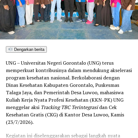
Sulawesi Utara. Skor ini melampaui target yang
ditetapkan dan mengantarkan Kota Gorontalo menjadi
satu-satunya daerah di wilayah tersebut yang
menembus kategori “Unggul”. Sementara kabupaten lain
di Gorontalo masih berada pada kategori “Berkembang”
hingga menuju “Unggul”.
Dengarkan berita
“Alhamdulillah, nilai IKAD Kota Gorontalo tercatat yang
UNG – Universitas Negeri Gorontalo (UNG) terus
tertinggi di kawasan SulutGo sebagaimana dipaparkan
memperkuat kontribusinya dalam mendukung akselerasi
dalam Rakorwil TPAKD,” ungkap Wawali Indra Gobel
program kesehatan nasional. Berkolaborasi dengan
usai kegiatan.
Dinas Kesehatan Kabupaten Gorontalo, Puskesmas
Talaga Jaya, dan Pemerintah Desa Luwoo, mahasiswa
Indra menambahkan, skor IKAD ini membuktikan bahwa
Kuliah Kerja Nyata Profesi Kesehatan (KKN-PK) UNG
tingkat keterjangkauan, pemanfaatan, serta inklusivitas
menggelar aksi
Tracking TBC Terintegrasi
dan Cek
layanan keuangan bagi masyarakat di Kota Gorontalo
Kesehatan Gratis (CKG) di Kantor Desa Luwoo, Kamis
berada di posisi terdepan.
(23/7/2026).
Predikat “Unggul” yang diraih Pemerintahan AIR
Kegiatan ini diselenggarakan sebagai langkah nyata
menjadi indikator kuat atas keberhasilan pemerintah