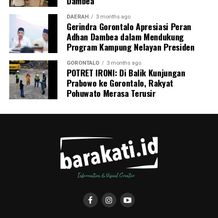
Dambea
pencegahan tuberkulosis.
DAERAH
3 months ago
Gerindra Gorontalo Apresiasi Peran
Adhan Dambea dalam Mendukung
Program Kampung Nelayan Presiden
GORONTALO
3 months ago
POTRET IRONI: Di Balik Kunjungan
Prabowo ke Gorontalo, Rakyat
Pohuwato Merasa Terusir