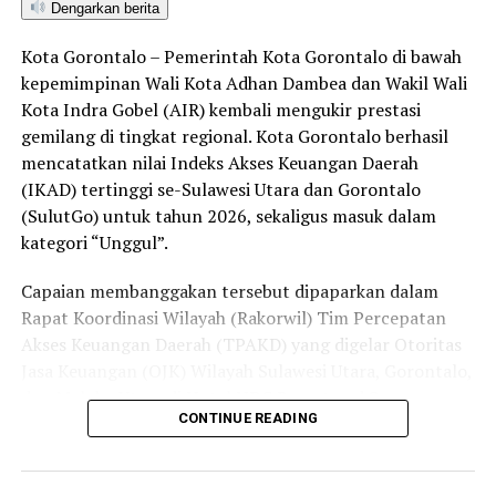
bersama aparat penegak hukum dalam memberantas
Dengarkan berita
peredaran minuman keras (miras). Penindakan dilakukan
Kota Gorontalo – Pemerintah Kota Gorontalo di bawah
secara menyeluruh, tidak hanya menyasar pengecer
kepemimpinan Wali Kota Adhan Dambea dan Wakil Wali
skala kecil tetapi juga distributor dan toko-toko besar
Kota Indra Gobel (AIR) kembali mengukir prestasi
yang melanggar aturan.
gemilang di tingkat regional. Kota Gorontalo berhasil
Dalam daftar pemeringkatan nasional tersebut, Kota
mencatatkan nilai Indeks Akses Keuangan Daerah
Denpasar menempati posisi puncak dengan tingkat rasa
(IKAD) tertinggi se-Sulawesi Utara dan Gorontalo
aman masyarakat melebihi 81 persen, disusul oleh Kota
(SulutGo) untuk tahun 2026, sekaligus masuk dalam
Yogyakarta, Surakarta, Semarang, Magelang, dan
kategori “Unggul”.
Salatiga.
Capaian membanggakan tersebut dipaparkan dalam
Kota Gorontalo yang berada di urutan ketujuh berhasil
Rapat Koordinasi Wilayah (Rakorwil) Tim Percepatan
mengungguli sejumlah kota berkembang lainnya di
Akses Keuangan Daerah (TPAKD) yang digelar Otoritas
Indonesia, seperti Batam, Tanjung Pinang, dan
Jasa Keuangan (OJK) Wilayah Sulawesi Utara, Gorontalo,
Singkawang. Capaian ini menjadi bukti konkret bahwa
dan Maluku Utara di Hotel NDC Resort and Spa,
CONTINUE READING
Kota Gorontalo terus bertransformasi menjadi daerah
Manado, Sulawesi Utara, Rabu (29/7/2026).
yang aman, nyaman, dan ramah bagi semua.
Delegasi Pemkot Gorontalo dipimpin langsung oleh