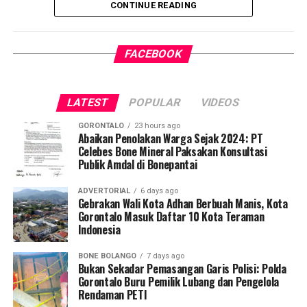
CONTINUE READING
penularan tuberkulosis (TBC) yang masih menjadi salah
satu tantangan kesehatan terbesar di Indonesia.
FACEBOOK
Pelaksanaan program ini didampingi secara langsung
oleh tim Dosen Pembimbing Lapangan (DPL) KKN-PK
Desa Luwoo, yakni Dr. dr. Vivien Novarina A. Kasim,
LATEST
POPULAR
VIDEOS
M.Kes., dr. Siti Rakhmatia P. Th. Kum, M.Biomed., Ns. Nur
Ayun R. Yusuf, S.Kep., M.Kep., dan Ns. Sartika, S.Kep.,
GORONTALO
23 hours ago
M.Kep. Pendampingan akademis ini memastikan seluruh
Abaikan Penolakan Warga Sejak 2024: PT
Celebes Bone Mineral Paksakan Konsultasi
alur intervensi medis dan edukasi berjalan sesuai standar
Publik Amdal di Bonepantai
prosedur operasional.
ADVERTORIAL
6 days ago
Koordinator Desa KKN-PK UNG Desa Luwoo, Taufik
Gebrakan Wali Kota Adhan Berbuah Manis, Kota
Gorontalo Masuk Daftar 10 Kota Teraman
Mohamad Nur, menyampaikan bahwa selain mengawal
Indonesia
teknis pelayanan medis, mahasiswa bertindak sebagai
edukator kesehatan masyarakat.
BONE BOLANGO
7 days ago
Bukan Sekadar Pemasangan Garis Polisi: Polda
Penyuluhan difokuskan pada pemahaman mekanisme
Gorontalo Buru Pemilik Lubang dan Pengelola
Rendaman PETI
penularan, pengenalan gejala awal, pentingnya