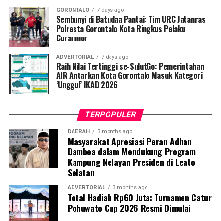
pemeriksaan Dahak/TCM, kepatuhan minum obat
GORONTALO
7 days ago
hingga tuntas, serta pengikisan stigma negatif terhadap
Sembunyi di Batudaa Pantai: Tim URC Jatanras
penyintas TBC di lingkungan warga.
Polresta Gorontalo Kota Ringkus Pelaku
Curanmor
“Literasi kesehatan warga adalah fondasi utama dalam
ADVERTORIAL
7 days ago
memutus rantai penularan TBC. Kami berupaya
Raih Nilai Tertinggi se-SulutGo: Pemerintahan
menyampaikan edukasi yang persuasif dan mudah
AIR Antarkan Kota Gorontalo Masuk Kategori
‘Unggul’ IKAD 2026
dipahami agar warga tidak ragu melakukan pemeriksaan
apabila mengalami gejala batuk berkepanjangan,”
terang Taufik.
TERPOPULER
Selain skrining TBC, mahasiswa turut mendampingi
DAERAH
3 months ago
Masyarakat Apresiasi Peran Adhan
nakes Puskesmas Talaga Jaya dalam memberikan
Dambea dalam Mendukung Program
pelayanan Cek Kesehatan Gratis (CKG), meliputi
Kampung Nelayan Presiden di Leato
pengukuran tekanan darah, cek kadar gula darah, dan
Selatan
penapisan faktor risiko penyakit tidak menular (PTM)
sebagai upaya promotif-preventif.
ADVERTORIAL
3 months ago
Total Hadiah Rp60 Juta: Turnamen Catur
Pohuwato Cup 2026 Resmi Dimulai
Perwakilan DPL KKN-PK, Dr. dr. Vivien Novarina A.