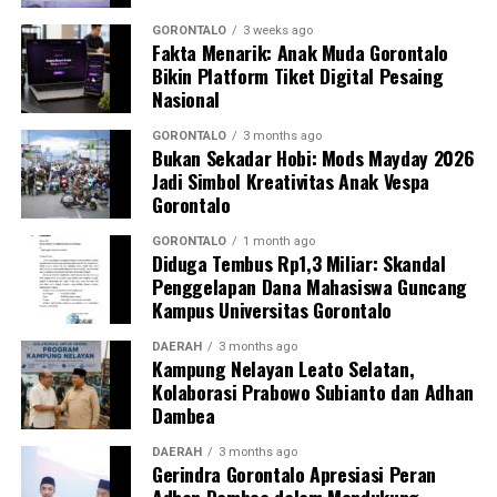
Kasim, M.Kes., menegaskan bahwa keterlibatan
mahasiswa merupakan bentuk perwujudan Tri Dharma
GORONTALO
3 weeks ago
Fakta Menarik: Anak Muda Gorontalo
Perguruan Tinggi dalam mengawal transformasi
Bikin Platform Tiket Digital Pesaing
layanan kesehatan primer.
Nasional
“Kehadiran mahasiswa mempercepat jangkauan skema
GORONTALO
3 months ago
Bukan Sekadar Hobi: Mods Mayday 2026
active case finding
TBC yang dicanangkan pemerintah.
Jadi Simbol Kreativitas Anak Vespa
Sinergi multisektor antara perguruan tinggi, dinas
Gorontalo
kesehatan, puskesmas, dan pemerintah desa seperti
inilah yang menjadi kunci sukses pembentukan
GORONTALO
1 month ago
Diduga Tembus Rp1,3 Miliar: Skandal
masyarakat sadar sehat,” jelas Dr. Vivien.
Penggelapan Dana Mahasiswa Guncang
Kampus Universitas Gorontalo
Masyarakat Desa Luwoo menyambut antusias agenda
terpadu ini. Ratusan warga memanfaatkan layanan
DAERAH
3 months ago
Kampung Nelayan Leato Selatan,
pemeriksaan kesehatan gratis sekaligus berkonsultasi
Kolaborasi Prabowo Subianto dan Adhan
mengenai pola hidup bersih dan sehat (PHBS)
Dambea
pencegahan tuberkulosis.
DAERAH
3 months ago
Gerindra Gorontalo Apresiasi Peran
Adhan Dambea dalam Mendukung