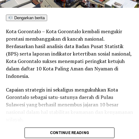
kami berharap calon mahasiswa dapat memanfaatkan
waktu sebaik-baiknya. Tidak ada alasan untuk terlambat
Dengarkan berita
melakukan registrasi,” kata Eduart.
Kota Gorontalo – Kota Gorontalo kembali mengukir
Portal Resmi SNPMB
prestasi membanggakan di kancah nasional.
Portal resmi SNPMB dapat diakses di
portal.snpmb.id
,
Berdasarkan hasil analisis data Badan Pusat Statistik
yang akan menyediakan informasi lengkap terkait
(BPS) serta laporan indikator ketertiban sosial nasional,
tahapan seleksi dan registrasi akun.
Kota Gorontalo sukses menempati peringkat ketujuh
dalam daftar 10 Kota Paling Aman dan Nyaman di
Indonesia.
RELATED TOPICS:
CARA DAFTAR SNPMB 2026
JADWAL REGISTRASI SNPMB 2026
Capaian strategis ini sekaligus mengukuhkan Kota
JALUR SELEKSI NASIONAL PENERIMAAN MAHASISWA BARU
KUOTA PTN SNPMB
PENDAFTARAN AKUN SNPMB
Gorontalo sebagai satu-satunya daerah di Pulau
PENDAFTARAN SNPMB 2026
PORTAL RESMI SNPMB
Sulawesi yang berhasil menembus jajaran 10 besar
SELEKSI NASIONAL BERBASIS PRESTASI (SNBP)
SELEKSI NASIONAL BERBASIS TES (SNBT)
SNPMB 2026
nasional dalam hal stabilitas keamanan dan kenyamanan
UNG
wilayah.
UP NEXT
Hari Perhubungan Nasional 2025: Bupati Pohuwato
Sebagai pusat pemerintahan, pertumbuhan ekonomi,
CONTINUE READING