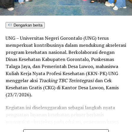
menembus kategori “Unggul”. Sementara kabupaten lain
di Gorontalo masih berada pada kategori “Berkembang”
hingga menuju “Unggul”.
Dengarkan berita
“Alhamdulillah, nilai IKAD Kota Gorontalo tercatat yang
UNG – Universitas Negeri Gorontalo (UNG) terus
tertinggi di kawasan SulutGo sebagaimana dipaparkan
memperkuat kontribusinya dalam mendukung akselerasi
dalam Rakorwil TPAKD,” ungkap Wawali Indra Gobel
program kesehatan nasional. Berkolaborasi dengan
usai kegiatan.
Dinas Kesehatan Kabupaten Gorontalo, Puskesmas
Talaga Jaya, dan Pemerintah Desa Luwoo, mahasiswa
Indra menambahkan, skor IKAD ini membuktikan bahwa
Kuliah Kerja Nyata Profesi Kesehatan (KKN-PK) UNG
tingkat keterjangkauan, pemanfaatan, serta inklusivitas
menggelar aksi
Tracking TBC Terintegrasi
dan Cek
layanan keuangan bagi masyarakat di Kota Gorontalo
Kesehatan Gratis (CKG) di Kantor Desa Luwoo, Kamis
berada di posisi terdepan.
(23/7/2026).
Predikat “Unggul” yang diraih Pemerintahan AIR
Kegiatan ini diselenggarakan sebagai langkah nyata
menjadi indikator kuat atas keberhasilan pemerintah
penguatan layanan kesehatan primer berbasis
daerah dalam mendorong masyarakat agar makin
masyarakat—berfokus pada edukasi, penemuan kasus
mudah, merata, dan aman dalam mengakses berbagai
(
case finding
), deteksi dini, serta pemutusan rantai
fasilitas jasa keuangan yang berkelanjutan.