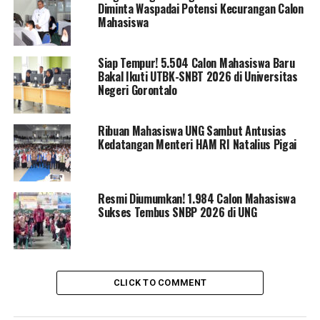
kuota penerimaan mahasiswa pada SNPMB 2026
Diminta Waspadai Potensi Kecurangan Calon
dibandingkan tahun sebelumnya. Mengenai kuota,
Mahasiswa
Eduart menjelaskan pentingnya pemahaman
masyarakat, terutama terkait keterbatasan kuota pada
Siap Tempur! 5.504 Calon Mahasiswa Baru
SNBT. Ia mengungkapkan bahwa kuota di PTN sudah
Bakal Ikuti UTBK-SNBT 2026 di Universitas
ditentukan sejak awal dan bergantung pada berbagai
Negeri Gorontalo
faktor, termasuk infrastruktur, prasarana, dan jumlah
tenaga pengajar.
Ribuan Mahasiswa UNG Sambut Antusias
Kedatangan Menteri HAM RI Natalius Pigai
“Pada SNBP 2025 banyak timbul pertanyaan terkait
kuota yang tidak terisi penuh. Penting untuk dipahami
bahwa kuota di PTN sudah ditentukan sejak awal
Resmi Diumumkan! 1.984 Calon Mahasiswa
berdasarkan daya tampung yang ada,” ujar Eduart.
Sukses Tembus SNBP 2026 di UNG
Pentingnya Dukungan Sekolah
Eduart juga mengingatkan bahwa sekolah yang sudah
memiliki akun SNPMB tidak perlu registrasi ulang. Ia
CLICK TO COMMENT
menekankan pentingnya dukungan dan keseriusan pihak
sekolah untuk menyukseskan pelaksanaan SNBP,