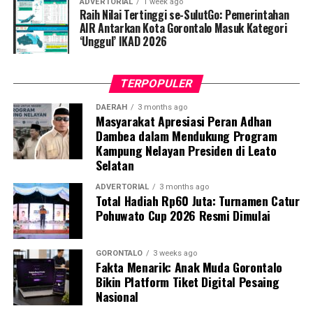
ADVERTORIAL
1 week ago
barang bukti telah diamankan di Mako Polresta
Raih Nilai Tertinggi se-SulutGo: Pemerintahan
Gorontalo Kota guna menjalani proses hukum lebih
AIR Antarkan Kota Gorontalo Masuk Kategori
‘Unggul’ IKAD 2026
lanjut.
TERPOPULER
DAERAH
3 months ago
Masyarakat Apresiasi Peran Adhan
Dambea dalam Mendukung Program
Kampung Nelayan Presiden di Leato
Selatan
ADVERTORIAL
3 months ago
Total Hadiah Rp60 Juta: Turnamen Catur
Pohuwato Cup 2026 Resmi Dimulai
GORONTALO
3 weeks ago
Fakta Menarik: Anak Muda Gorontalo
Bikin Platform Tiket Digital Pesaing
Nasional