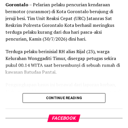
Gorontalo
– Pelarian pelaku pencurian kendaraan
Kendati saat tim tiba di lokasi tidak ditemukan adanya
bermotor (curanmor) di Kota Gorontalo berujung di
aktivitas penambangan yang tengah berjalan, seluruh
jeruji besi. Tim Unit Reaksi Cepat (URC) Jatanras Sat
rangkaian kegiatan penyelidikan berlangsung aman,
Reskrim Polresta Gorontalo Kota berhasil meringkus
kondusif, dan tanpa hambatan.
terduga pelaku kurang dari dua hari pasca-aksi
pencurian, Kamis (30/7/2026) dini hari.
Kombes Pol. Maruly menegaskan, Polda Gorontalo tidak
akan berhenti pada tindakan penyegelan semata.
Terduga pelaku berinisial RH alias Rijal (23), warga
Pihaknya kini tengah melakukan penelusuran mendalam
Kelurahan Wonggaditi Timur, disergap petugas sekira
terhadap pihak-pihak yang terafiliasi dengan aktivitas
pukul 00.14 WITA saat bersembunyi di sebuah rumah di
tambang ilegal tersebut.
kawasan Batudaa Pantai.
“Sebagai tindak lanjut, Ditreskrimsus Polda Gorontalo
Pengungkapan kasus ini berawal dari laporan korban,
akan menelusuri seluruh pihak yang terlibat, mulai dari
Mohamad Fajrin Patirani, seorang karyawan swasta asal
pemilik lubang tambang, para pekerja di lapangan,
Kelurahan Molosipat. Berdasarkan kronologi kejadian,
CONTINUE READING
hingga pengelola tempat rendaman material,” pungkas
insiden pencurian tersebut berlangsung pada Selasa
Maruly.
(28/7/2026) sekira pukul 22.00 WITA.
FACEBOOK
Kala itu, korban memarkirkan sepeda motor Honda Beat