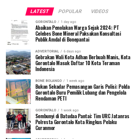
warna merah miliknya di depan gudang oli tempatnya
bekerja di Kelurahan Padebuolo, Kecamatan Kota Timur.
LATEST
POPULAR
VIDEOS
Korban yang sempat meninggalkan lokasi sebentar
GORONTALO
1 day ago
untuk membeli rokok terkejut mendapati kendaraannya
Abaikan Penolakan Warga Sejak 2024: PT
Celebes Bone Mineral Paksakan Konsultasi
sudah lenyap saat kembali.
Publik Amdal di Bonepantai
Sadar menjadi korban pencurian, korban lantas
ADVERTORIAL
6 days ago
menghubungi atasannya, Kezia Kambey, untuk
Gebrakan Wali Kota Adhan Berbuah Manis, Kota
memeriksa rekaman kamera pengawas (
CCTV
) gudang.
Gorontalo Masuk Daftar 10 Kota Teraman
Indonesia
Hasil analisis rekaman menunjukkan sepeda motor
berpelat nomor DB 3539 AR tersebut telah digondol
BONE BOLANGO
1 week ago
oleh pria tak dikenal. Atas kejadian itu, korban langsung
Bukan Sekadar Pemasangan Garis Polisi: Polda
membuat laporan resmi di SPKT Polresta Gorontalo
Gorontalo Buru Pemilik Lubang dan Pengelola
Rendaman PETI
Kota.
GORONTALO
1 week ago
Menindaklanjuti laporan korban, Tim URC Jatanras
Sembunyi di Batudaa Pantai: Tim URC Jatanras
bergerak cepat melakukan penyelidikan hingga berhasil
Polresta Gorontalo Kota Ringkus Pelaku
Curanmor
mendeteksi keberadaan pelaku dan melakukan
penangkapan tanpa perlawanan. Saat ini pelaku beserta