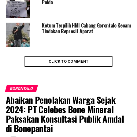
Polda
Korban sempat mendapatkan pertolongan pertama
rumah sakit Otanaha Kota Gorontalo kemudian dirujuk
ke RS Aloei Saboe untuk mendapatkan penganan
Ketum Terpilih HMI Cabang Gorontalo Kecam
imrensif.
Tindakan Represif Aparat
RELATED TOPICS:
PEMBACOKAN
PEMBACOKAN WARTAWAN
TERBARU
WARTAWAN
CLICK TO COMMENT
UP NEXT
Pelaku Pembacokan Jurnalis Berhasil Dibekuk Polisi
DON'T MISS
Komunitas Tupalo kumandangkan “Wolo Utiye” di
GORONTALO
Yogyakarta
Abaikan Penolakan Warga Sejak
2024: PT Celebes Bone Mineral
Paksakan Konsultasi Publik Amdal
di Bonepantai