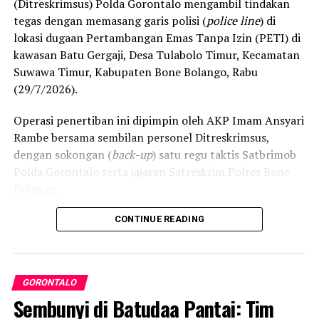
(Ditreskrimsus) Polda Gorontalo mengambil tindakan
Teluk Tomini, menghancurkan daerah resapan air, dan
tegas dengan memasang garis polisi (
police line
) di
mengancam ruang hidup nelayan serta petani lokal.
lokasi dugaan Pertambangan Emas Tanpa Izin (PETI) di
kawasan Batu Gergaji, Desa Tulabolo Timur, Kecamatan
Rencana konsultasi publik PT CBM diprediksi bakal
Suwawa Timur, Kabupaten Bone Bolango, Rabu
mendapat perlawanan ketat dari koalisi masyarakat sipil
(29/7/2026).
dan warga lintas desa yang bersiap menghadang
masuknya aktivitas pertambangan demi memelihara
Operasi penertiban ini dipimpin oleh AKP Imam Ansyari
kelestarian ruang hidup mereka.
Rambe bersama sembilan personel Ditreskrimsus,
dengan sokongan (
back-up
) satu regu taktis Satbrimob
Polda Gorontalo serta jajaran Satreskrim Polres Bone
Bolango.
Kapolda Gorontalo Irjen Pol. Drs. Widodo, S.H., M.H.
CONTINUE READING
melalui Dirreskrimsus Kombes Pol. Maruly Pardede, S.H.,
S.I.K., M.H. menjelaskan bahwa pemasangan
police line
difokuskan pada lubang-lubang yang disinyalir aktif
GORONTALO
digunakan untuk penambangan ilegal. Selain itu,
Sembunyi di Batudaa Pantai: Tim
petugas menyisir dan menyelidiki lokasi penampungan