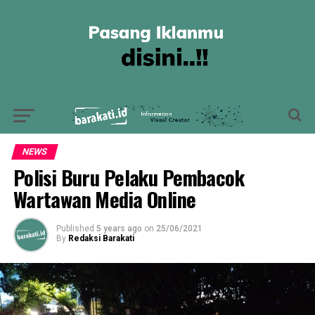
NEWS
Polisi Buru Pelaku Pembacok
Wartawan Media Online
Published
5 years ago
on
25/06/2021
By
Redaksi Barakati