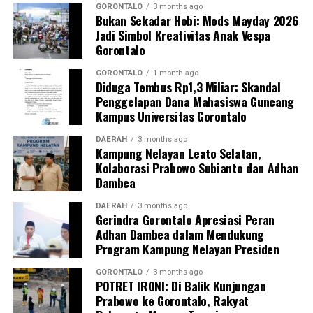
GORONTALO
3 months ago
Bukan Sekadar Hobi: Mods Mayday 2026
Jadi Simbol Kreativitas Anak Vespa
Gorontalo
GORONTALO
1 month ago
Diduga Tembus Rp1,3 Miliar: Skandal
Penggelapan Dana Mahasiswa Guncang
Kampus Universitas Gorontalo
DAERAH
3 months ago
Kampung Nelayan Leato Selatan,
Kolaborasi Prabowo Subianto dan Adhan
Dambea
DAERAH
3 months ago
Gerindra Gorontalo Apresiasi Peran
Adhan Dambea dalam Mendukung
Program Kampung Nelayan Presiden
GORONTALO
3 months ago
POTRET IRONI: Di Balik Kunjungan
Prabowo ke Gorontalo, Rakyat