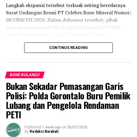
Langkah ekspansi tersebut terkuak seiring beredarnya
Surat Undangan Resmi PT Celebes Bone Mineral Nomor:
08/CBM/VII/2026. Dalam dokumen tersebut, pihak
perusahaan menjadwalkan agenda Konsultasi Publik
terkait Penyusunan Analisis Mengenai Dampak
Lingkungan (Amdal) pada Kamis (6/8/2026) di
CONTINUE READING
Kecamatan Bonepantai. Forum ini digelar sebagai
tahapan wajib guna menaikkan status Izin Usaha
Pertambangan (IUP) ke tahap Operasi Produksi.
BONE BOLANGO
Rencana konsultasi publik tersebut menyasar cakupan
Bukan Sekadar Pemasangan Garis
wilayah yang terbilang luas. Pihak perusahaan
mengundang perwakilan warga dari 13 desa di
Polisi: Polda Gorontalo Buru Pemilik
Kecamatan Bonepantai, 2 desa di Kecamatan Bulawa,
Lubang dan Pengelola Rendaman
serta 1 desa di Kecamatan Kabila Bone.
PETI
Rencana agenda tersebut memicu reaksi tajam dari
masyarakat lokal. Warga menilai perusahaan secara
Published
1 week ago
on
30/07/2026
By
Redaksi Barakati
sepihak memaksakan kehendak tanpa mengindahkan